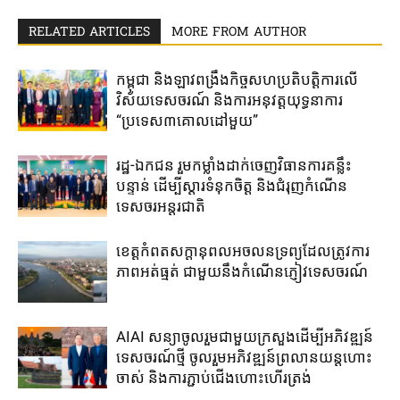
RELATED ARTICLES
MORE FROM AUTHOR
កម្ពុជា ​និង​ឡាវ​ពង្រឹង​កិច្ច​សហប្រតិបត្តិការ​លើ​
វិស័យទេសចរណ៍ ​និង​ការ​អនុវត្តយុទ្ធនាការ​
“ប្រទេស៣​គោល​ដៅ​មួយ”
រដ្ឋ-ឯកជន ​រួម​កម្លាំង​ដាក់​ចេញ​វិធានការ​គន្លឹះ​
បន្ទាន់​ ដើម្បី​ស្តារ​ទំនុកចិត្ត ​និង​ជំរុញ​កំណើន​
ទេសចរ​អន្តរជាតិ​
ខេត្ត​កំពត​សក្តានុពល​អចលនទ្រព្យ​ដែល​ត្រូវ​ការ​
ភាពអត់ធ្មត់ ​ជាមួយ​នឹង​កំណើន​ភ្ញៀវទេសចរណ៍​
AIAI សន្យាចូលរួមជាមួយ​ក្រសួង​ដើម្បី​អភិវឌ្ឍន៍​
ទេសចរណ៍ថ្មី ចូលរួម​អភិវឌ្ឍន៍​ព្រលានយន្តហោះ​
ចាស់​ និង​ការ​ភ្ជាប់​ជើង​ហោះ​ហើរ​ត្រង់​