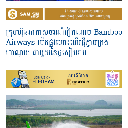
ក្រុមហ៊ុនអាកាសចរណ៍វៀតណាម Bamboo
Airways បើកផ្លូវហោះហើរថ្មីភ្ជាប់ក្រុង
ហាណូយ ជាមួយខេត្តសៀមរាប