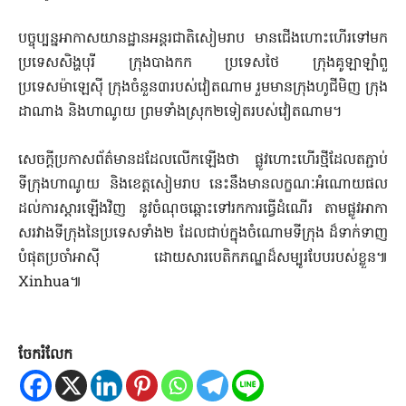
បច្ចុប្បន្នអាកាសយានដ្ឋានអន្តរជាតិសៀមរាប មានជើងហោះហើរទៅមក
ប្រទេសសិង្ហបុរី ក្រុងបាងកក ប្រទេសថៃ ក្រុងគូឡាឡាំពួ
ប្រទេសម៉ាឡេស៊ី ក្រុងចំនួន៣របស់វៀតណាម រួមមានក្រុងហូជីមិញ ក្រុង
ដាណាង និងហាណូយ ព្រមទាំងស្រុក២ទៀតរបស់វៀតណាម។
សេចក្ដីប្រកាសព័ត៌មានដដែលលើកឡើងថា ផ្លូវហោះហើរថ្មីដែលតភ្ជាប់
ទីក្រុងហាណូយ និងខេត្តសៀមរាប នេះនឹងមានលក្ខណៈអំណោយផល
ដល់ការស្ដារឡើងវិញ នូវចំណុចឆ្ពោះទៅរកការធ្វើដំណើរ តាមផ្លូវអាកា
សរវាងទីក្រុងនៃប្រទេសទាំង២ ដែលជាប់ក្នុងចំណោមទីក្រុង ដ៏ទាក់ទាញ
បំផុតប្រចាំអាស៊ី ដោយសារបេតិកភណ្ឌដ៏សម្បូរបែបរបស់ខ្លួន៕
Xinhua៕
ចែករំលែក