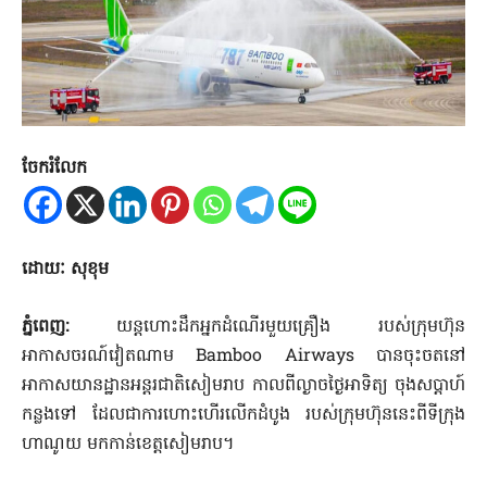
ចែករំលែក
ដោយៈ សុខុម
ភ្នំពេញ:
យន្តហោះដឹកអ្នកដំណើរមួយគ្រឿង របស់ក្រុមហ៊ុន
អាកាសចរណ៍វៀតណាម Bamboo Airways បានចុះចតនៅ
អាកាសយានដ្ឋានអន្តរជាតិសៀមរាប កាលពីល្ងាចថ្ងៃអាទិត្យ ចុងសប្ដាហ៍
កន្លងទៅ ដែលជាការហោះហើរលើកដំបូង របស់ក្រុមហ៊ុននេះពីទីក្រុង
ហាណូយ មកកាន់ខេត្តសៀមរាប។