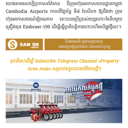
យោងតាមសេចក្ដីប្រកាសព័ត៌មាន ពីក្រុមហ៊ុនអាកាសយានដ្ឋានកម្ពុជា
Cambodia Airports កាលពីថ្ងៃច័ន្ទ ទី៨ ខែសីហា ឱ្យដឹងថា ក្រុម
ហ៊ុនអាកាសចរណ៍វៀតណាម នេះបានប្រើប្រាស់យន្តហោះទំនើបមួយ
គ្រឿងធុន Embraer-190 ដើម្បីធ្វើប្រតិបត្តិការហោះហើរលើផ្លូវថ្មីនេះ។
ចុចទីនេះដើម្បី Subscribe Telegram Channel «Property
Area Asia» សម្រាប់ទទួលបានព័ត៌មានថ្មីៗ