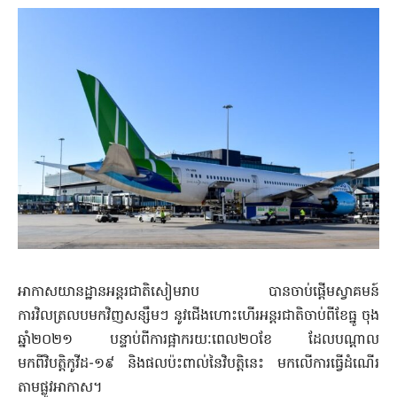
អាកាសយានដ្ឋានអន្តរជាតិសៀមរាប បានចាប់ផ្តើមស្វាគមន៍
ការវិលត្រលបមកវិញសន្សឹមៗ នូវជើងហោះហើរអន្តរជាតិចាប់ពីខែធ្នូ ចុង
ឆ្នាំ២០២១ បន្ទាប់ពីការផ្អាករយៈពេល២០ខែ ដែលបណ្តាល
មកពីវិបត្តិកូវីដ-១៩ និងផលប៉ះពាល់នៃវិបត្តិនេះ មកលើការធ្វើដំណើរ
តាមផ្លូវអាកាស។