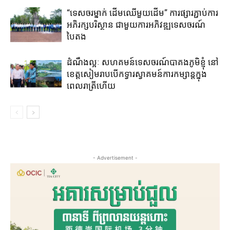
“ទេសចរម្នាក់ ដើមឈើមួយដើម” ការ​ផ្សារ​ភ្ជាប់​ការ​
អភិរក្សបរិស្ថាន​ ជាមួយកា​រ​អភិវឌ្ឍ​ទេសចរណ៍​
បៃតង
ដំណឹងល្អៈ សហគមន៍​ទេសចរណ៍​បាគង​ភូមិ​ខ្ញុំ ​នៅ​
ខេត្តសៀមរាប​បើក​ទ្វារ​ស្វាគមន៍​ការ​​កម្សាន្ត​ក្នុង​
ពេលរាត្រី​ហើយ​
- Advertisement -