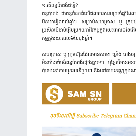
១.តើ​ពន្ធ​ប៉ាតង់​ជា​អ្វី?
ពន្ធប៉ាតង់ ជា​ពន្ធ​កំណត់​លើ​ផល​របរ​សរុប​ប្រចាំ​ឆ្នាំ​ដែល​
មិនា​ជា​រៀងរាល់​ឆ្នាំ។ សម្រាប់​សហគ្រាស ឬ ក្រុមហ៊ុន​ដែ
ប្រសិន​បើ​ចាប់​ផ្តើម​ប្រកប​អាជីវកម្ម​ក្នុង​រយៈពេល​៦​ខែ​ដើម​
កម្ម​ក្នុង​រយៈពេល​៦​ខែ​ចុង​ឆ្នាំ។
សហគ្រាស ឬ ក្រុមហ៊ុន​ដែល​មាន​សាខា ឃ្លាំង រោងចក្រ​ រោង
មិន​ចាំបាច់​បង់ពន្ធ​ប៉ាតង់​ផ្សេង​គ្នា​ទេ។ ប៉ុន្តែ​បើ​មាន​មុខ​រប
ប៉ាតង់​នៅ​តាម​មុខរបរ​នីមួយៗ​ និង​ទៅ​តាម​ខេត្ត/ក្រុង​ដ
ចុចទីនេះដើម្បី Subscribe Telegram Chann