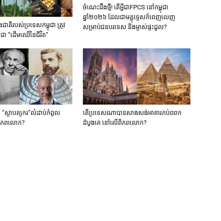
ចំណេះដឹងថ្មី! តើអ្វីជាFPCS នៅកម្ពុជា
ឆ្នាំ២០២៦ ដែលជាមគ្គុទ្ទេសក៍ពេញលេញ
តិរបស់ប្រទេសកម្ពុជា ត្រូវ
សម្រាប់ជនបរទេស និងម្ចាស់ផ្ទះជួល?
ាជា “ដើមឈើនៃជីវិត”
“ស្ថាបត្យករ”លំដាប់កំពូល
តើប្រទេសណាបានសាងសង់អាគារកប់ពពក
ពិភពលោក?
ដំបូងគេ នៅលើពិភពលោក?