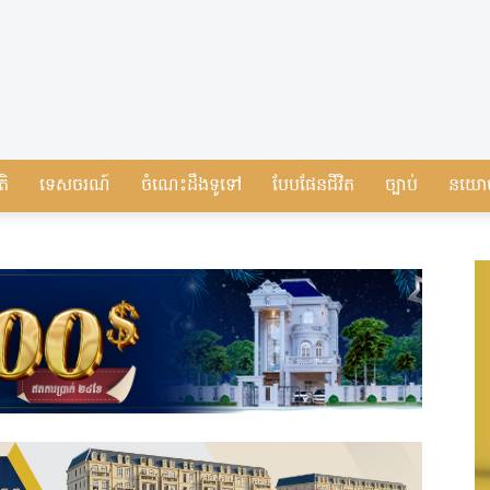
តិ
ទេសចរណ៍
ចំណេះដឹងទូទៅ
បែបផែនជីវិត
ច្បាប់
នយោ