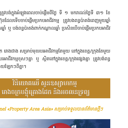
ត្រូវ​បង់​ក្នុង​អំឡុង​ពេល​ចាប់​ផ្តើម​ពី​ថ្ងៃ ទី ១ មករា​ដល់​ថ្ងៃ​ទី ៣១ ខែ​
ល​ទើប​ចាប់​ផ្តើម​ប្រកប​អាជីវកម្ម ត្រូវ​បង​ពន្ធ​ប៉ាតង់​ពេញ​មួយ​ឆ្នាំ
ឆ្នាំ​ ឬ បង់​ពន្ធ​ប៉ាតង់​ពាក់​កណ្តាល​ឆ្នាំ ប្រសិន​បើ​ចាប់​ផ្តើម​ប្រកប​អាជីវ
ជាង សម្រាប់​មុខ​របរ​អាជីវកម្ម​តែមួយ​ នៅ​ក្នុង​ខេត្ត/ក្រុង​តែ​មួយ​
រ​អាជីវកម្ម​​ខុសៗ​គ្នា​ ឬ ស្ថិត​នៅ​ក្នុង​ខេត្ត/ក្រុង​ផ្សេង​គ្នា​ ត្រូវ​បង់​ពន្ធ​
ោយ​ឡែក​ៗ​ពី​គ្នា។
el «Property Area Asia» សម្រាប់ទទួលបានព័ត៌មានថ្មីៗ