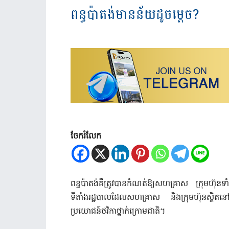
ពន្ធ​ប៉ាតង់​មាន​ន័យ​ដូចម្ដេច​?
ចែករំលែក
ពន្ធប៉ាតង់គឺត្រូវបានកំណត់ឱ្យសហគ្រាស ក្រុមហ៊ុនទាំ
ទីតាំងរដ្ឋបាលដែលសហគ្រាស និងក្រុមហ៊ុនស្ថិតនៅ។
ប្រយោជន៍ថវិកាថ្នាក់ក្រោមជាតិ។