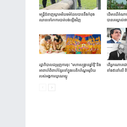
មន្រ្តី​ជំនាញ​ស្តារ​អរិយធម៌​ដែល​បាននឹង​កំពុង​
ដើមឈើតំណាងជា
ឈាន​ទៅ​រក​ការ​បាត់​បង់​ឡើង​វិញ​
បានគេស្គាល់ថ
រដ្ឋាភិបាលជម្រុញការចុះ “មហាសង្រ្កានឆ្នាំថ្មី”និង
តើអ្នកណាគេជា 
អាពាហ៍ពិពាហ៍ខ្មែរទៅក្នុងបេតិកភ័ណ្ឌអរូបិយ
ទាំង៥នៅលើ 
របស់អង្គការយូណេស្កូ