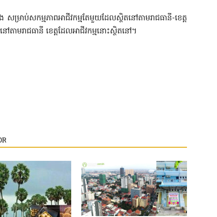
ង សម្រាប់សកម្មភាពអាជីវកម្មតែមួយដែលស្ថិតនៅតាមរាជធានី-ខេត្ត
ល នៅតាមរាជធានី ខេត្តដែលអាជីវកម្មនោះស្ថិតនៅ។
OR