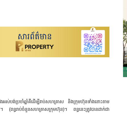
ងអស់បង់ប្រចាំឆ្នាំគឺដើម្បីរាប់សហគ្រាស និងក្រុមហ៊ុនទាំងនោះតាម
 (ពន្ធរាប់ចំនួនសហគ្រាសក្រុមហ៊ុន)។ ពន្ធនេះត្រូវបានដាក់ជា