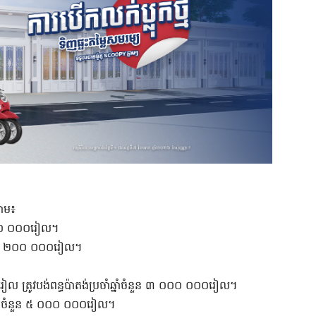
រោម​៖
ួន ៤០០ ០០០រៀល។
ំនួន ១ ២០០​ ០០០រៀល។
ូវបង់ពន្ធប៉ាតង់ប្រចាំឆ្នាំចំនួន ៣ ០០០ ០០០រៀល។
្នាំចំនួន ៥ ០០០ ០០០រៀល។