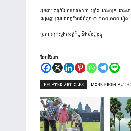
អ្នកជាប់ពន្ធធំដែលមានសាខា ឃ្លាំង រោងចក្រ រោងជា
ផ្សេងគ្នា ត្រូវបង់ពន្ធប៉ាតង់ចំនួន ៣ ០០០ ០០០ រៀ
ប្រភព៖ ក្រសួង​សេដ្ឋកិច្ច និង​ហិរញ្ញវត្ថុ
ចែករំលែក
RELATED ARTICLES
MORE FROM AUTH