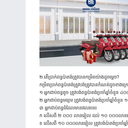
២.តើ​ប្រាក់​ពន្ធ​ប៉ាតង់​ត្រូវ​​បាន​កម្រិត​យ៉ាង​ដូចម្តេច​​​?
កម្រិតប្រាក់​ពន្ធប៉ាតង់ត្រូវបង់​ត្រូវ​បាន​កំណត់​ដូច​ខាងក្
១ អ្នកជាប់ពន្ធតូច ត្រូវបង់ពន្ធប៉ាតង់ប្រចាំឆ្នាំចំន
២ អ្នកជាប់ពន្ធមធ្យម ត្រូវបង់ពន្ធប៉ាតង់ប្រចាំឆ្នាំច
៣ អ្នកជាប់ពន្ធធំដែលមានផលរបរ៖
ក លើសពី ២ ០០០ លានរៀល ដល់ ១០ ០០០លានរៀល ត្រ
ខ លើសពី ១០ ០០០លានរៀល ត្រូវបង់ប៉ាតង់ប្រចាំឆ