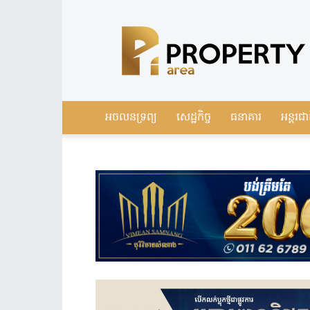
Leading
Real
Estate
News
in
Cambodia
អចលនទ្រព្យ
សេដ្ឋកិច្ច
ធនាគារ
អន្តរជា