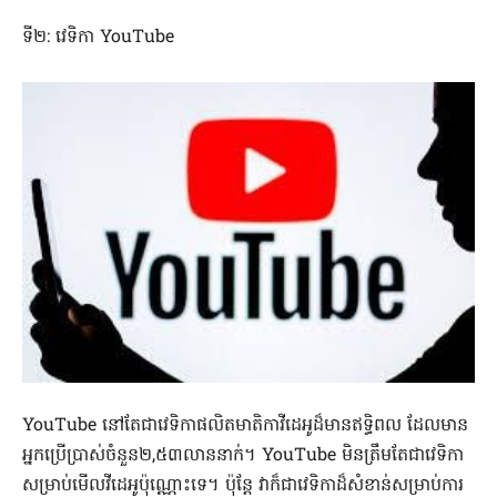
ទី២: វេទិកា YouTube
YouTube នៅ​តែ​ជា​​វេទិកាផលិតមាតិកា​វីដេអូ​ដ៏មានឥទ្ធិពល ដែល​មាន​
អ្នក​ប្រើ​ប្រាស់ចំនួន២,៥៣​លាន​នាក់។ YouTube មិនត្រឹមតែជាវេទិកា
សម្រាប់មើលវីដេអូប៉ុណ្ណោះទេ។ ប៉ុន្តែ វាក៏ជាវេទិកាដ៏សំខាន់សម្រាប់ការ