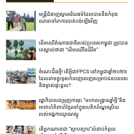
មន្រ្តី​ជំនាញ​ស្តារ​អរិយធម៌​ដែល​បាននឹង​កំពុង​
ឈាន​ទៅ​រក​ការ​បាត់​បង់​ឡើង​វិញ​
ដើមឈើតំណាងជាតិរបស់ប្រទេសកម្ពុជា ត្រូវបាន
គេស្គាល់ថាជា “ដើមឈើនៃជីវិត”
ចំណេះដឹងថ្មី! តើអ្វីជាFPCS នៅកម្ពុជាឆ្នាំ២០២៦
ដែលជាមគ្គុទ្ទេសក៍ពេញលេញសម្រាប់ជនបរទេស
និងម្ចាស់ផ្ទះជួល?
រដ្ឋាភិបាលជម្រុញការចុះ “មហាសង្រ្កានឆ្នាំថ្មី”និង
អាពាហ៍ពិពាហ៍ខ្មែរទៅក្នុងបេតិកភ័ណ្ឌអរូបិយ
របស់អង្គការយូណេស្កូ
តើអ្នកណាគេជា “ស្ថាបត្យករ”លំដាប់កំពូល