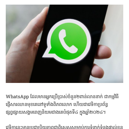
WhatsApp ដែលមានអ្នកប្រើប្រាស់ចំនួន២ពាន់លាននាក់ ជាកម្មវិធី
ផ្ញើសារឈានមុខគេនៅទូទាំងពិភពលោក ហើយជាវេទិកាប្រព័ន្ធ
ផ្សព្វផ្សាយសង្គមពេញនិយមជាងគេបំផុតទី៤ ក្នុងឆ្នាំ២០២៤។
វេទិកានេះមានប្រជាប្រិយភាពជាពិសេសសម្រាប់ការទំនាក់ទំនងផ្ទាល់ខ្លួន