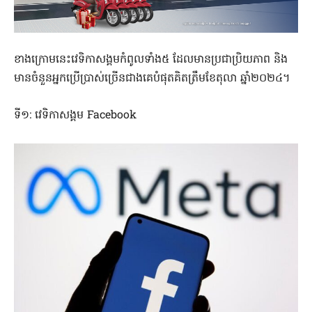
ខាងក្រោមនេះវេទិកាសង្គមកំពូលទាំង៥ ដែលមានប្រជាប្រិយភាព និង
មានចំនួនអ្នកប្រើប្រាស់ច្រើនជាងគេបំផុតគិតត្រឹមខែតុលា ឆ្នាំ២០២៤។
ទី១: វេទិកាសង្គម Facebook