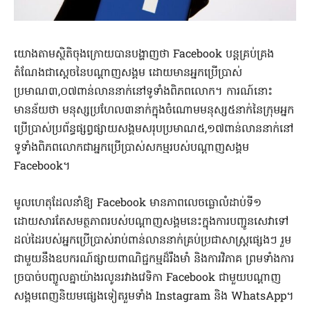
យោងតាមស្ថិតិចុងក្រោយបានបង្ហាញថា Facebook បន្តគ្រប់គ្រង
តំណែងជាស្តេចនៃបណ្តាញសង្គម ដោយមានអ្នកប្រើប្រាស់
ប្រមាណ៣,០៧ពាន់លាននាក់នៅទូទាំងពិភពលោក។ ការណ៍នោះ
មានន័យថា មនុស្សប្រហែល៣នាក់ក្នុងចំណោមមនុស្ស៥នាក់នៃក្រុមអ្នក
ប្រើប្រាស់ប្រព័ន្ធផ្សព្វផ្សាយសង្គមសរុបប្រមាណ៥,១៧ពាន់លាននាក់នៅ
ទូទាំងពិភពលោកជាអ្នកប្រើប្រាស់សកម្មរបស់បណ្តាញសង្គម
Facebook។
មូលហេតុដែលនាំឱ្យ Facebook មានភាពលេចធ្លោលំដាប់ទី១
ដោយសារតែសមត្ថភាពរបស់បណ្តាញសង្គមនេះក្នុងការបញ្ជូនសេវាទៅ
ដល់ដៃរបស់អ្នកប្រើប្រាស់រាប់ពាន់លាននាក់គ្រប់ប្រជាសាស្រ្តផ្សេងៗ រួម
ជាមួយនឹងឧបករណ៍ផ្សាយពាណិជ្ជកម្មដ៏រឹងមាំ និងការវិភាគ ព្រមទាំងការ
ច្របាច់បញ្ចូលគ្នាយ៉ាងរលូនរវាងវេទិកា Facebook ជាមួយបណ្តាញ
សង្គមពេញនិយមផ្សេងទៀតរួមទាំង Instagram និង WhatsApp។