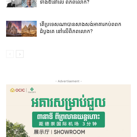
ទាំង៥នៅលើ ពិភពលោក?
តើប្រទេសណាបានសាងសង់អាគារកប់ពពក
ដំបូងគេ នៅលើពិភពលោក?
- Advertisement -