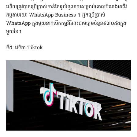
ហើយត្រូវបានប្រើប្រាស់កាន់តែទូលំទូលាយសម្រាប់គោលបំណងអាជីវ
កម្មតាមរយៈ WhatsApp Business ។ អ្នកប្រើប្រាស់
WhatsApp ក្នុងមួយនាក់បើកកម្មវិធីនេះជាមធ្យមចំនួន៩៣០ដងក្នុង
មួយខែ។
ទី៥: វេទិកា Tiktok