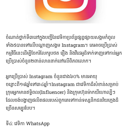
ចំណាត់ថ្នាក់ទី៣នៅក្នុងបញ្ជីនៃវេទិកាប្រព័ន្ធផ្សព្វផ្សាយសង្គមកំពូល
ទាំង៥បានទៅលើបណ្តាញសង្គម Instagram។ គេអាចប្រើប្រាស់
កម្មវិធីនេះដើម្បីចែករំលែករូបថត រឿង និងវីដេអូដ៏ទាក់ទាញទៅកាន់អ្នក
ប្រើប្រាស់ចំនួន២ពាន់លាននាក់នៅលើពិភពលោក។
អ្នកប្រើប្រាស់ Instagram ចំនួនជាង៦០% មានអាយុ
ចន្លោះពី១៨ឆ្នាំទៅ៣៤ឆ្នាំ។Instagram ជាវេទិកាដ៏សំខាន់សម្រាប់
ក្រុមអ្នកមានឥទ្ធិពល(Influencer) និងក្រុមហ៊ុនម៉ាកយីហោល្បីៗ
ដែលចង់បង្ហាញផលិតផលរបស់ពួកគេទៅកាន់ទស្សនិកជនវ័យក្មេងដ៏
ច្រើនសម្បូរបែប។
ទី៤: វេទិកា WhatsApp