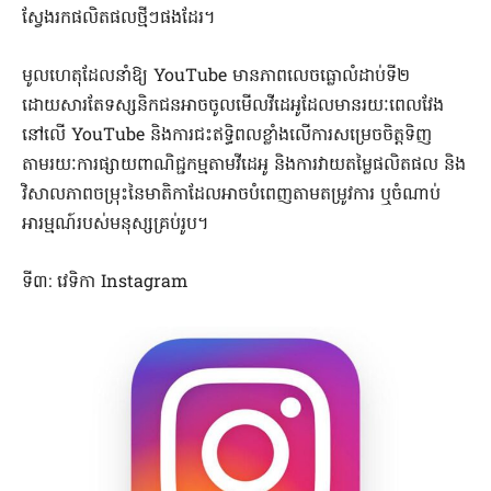
ស្វែងរកផលិតផលថ្មីៗផងដែរ។
មូលហេតុដែលនាំឱ្យ YouTube មានភាពលេចធ្លោលំដាប់ទី២
ដោយសារតែទស្សនិកជនអាចចូលមើលវីដេអូដែលមានរយៈពេលវែង
នៅលើ YouTube និងការជះឥទ្ធិពលខ្លាំងលើការសម្រេចចិត្តទិញ
តាមរយៈការផ្សាយពាណិជ្ជកម្មតាមវីដេអូ និងការវាយតម្លៃផលិតផល និង
វិសាលភាពចម្រុះនៃមាតិកាដែលអាចបំពេញតាមតម្រូវការ ឬចំណាប់
អារម្មណ៍របស់មនុស្សគ្រប់រូប។
ទី៣: វេទិកា Instagram