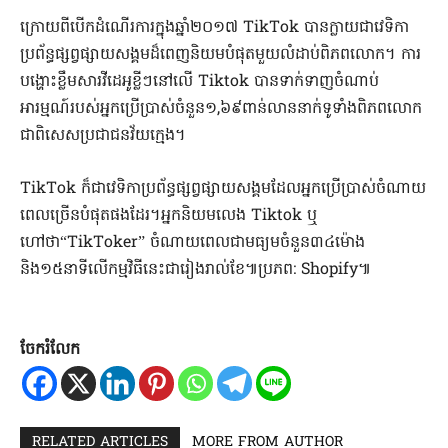
ក្រោយពីបើកដំណើរការក្នុងឆ្នាំ២០១៧ TikTok បានក្លាយជាវេទិកា
ប្រព័ន្ធផ្សព្វផ្សាយសង្គមដ៏ពេញនិយមបំផុតមួយលំដាប់ពិភពលោក។ ការ
បង្ហោះខ្លឹមសារវីដេអូខ្លីៗនៅលើ Tiktok បានទាក់ទាញចំណាប់
អារម្មណ៍របស់អ្នកប្រើប្រាស់ចំនួន១,៦៩ពាន់លាននាក់ទូទាំងពិភពលោក
ជាពិសេសប្រជាជនវ័យក្មេង។
TikTok ក៏ជាវេទិកាប្រព័ន្ធផ្សព្វផ្សាយសង្គមដែលអ្នកប្រើប្រាស់ចំណាយ
ពេលច្រើនបំផុតផងដែរ។អ្នកនិយមលេង Tiktok ឬ
ហៅថា“TikToker” ចំណាយពេលជាមធ្យមចំនួន៣៤ម៉ោង
និង១៥នាទីលើកម្មវិធីនេះជារៀងរាល់ខែ៕ប្រភព: Shopify៕
ចែករំលែក
RELATED ARTICLES
MORE FROM AUTHOR