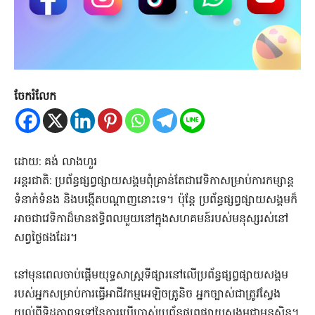
ចែករំលែក
ដោយ: គង់ លាងហួរ
អន្តរជាតិ: ប្រព័ន្ធផ្សព្វផ្សាយសង្គមពុំគ្រាន់តែជាវេទិកាសម្រាប់ការកម្សាន្ត
ទំនាក់ទំនង និងបង្កើតបណ្តាញនោះទេ។ ប៉ុន្តែ ប្រព័ន្ធផ្សព្វផ្សាយសង្គមក៏
អាចជាវេទិកាដ៏មានឥទ្ធិពលមួយនៅក្នុងសហគមន៍របស់មនុស្សរស់នៅ
សព្វថ្ងៃផងដែរ។
នៅមុនពេលចាប់ផ្តើមយុទ្ធសាស្រ្តទីផ្សារនៅលើប្រព័ន្ធផ្សព្វផ្សាយសង្គម
របស់អ្នកសម្រាប់ការធ្វើអាជីវកម្មអេឡិចត្រូនិច អ្នកច្បាស់ជាត្រូវស្វែង
យល់ពីទិដ្ឋភាពទូទៅនៃការប្រើប្រាស់ប្រព័ន្ធផ្សព្វផ្សាយសង្គមជាមុនសិន។