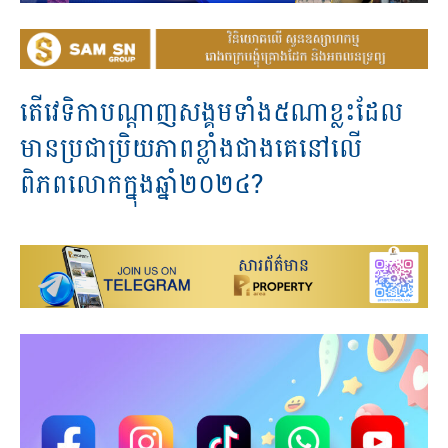
តើវេទិកាបណ្តាញសង្គមទាំង៥ណាខ្លះដែល
មានប្រជាប្រិយភាពខ្លាំងជាងគេនៅលើ
ពិភពលោកក្នុងឆ្នាំ២០២៤?