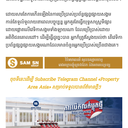
ដោយសារតែការកើនឡើងនៃការប្រើប្រាស់ប្រព័ន្ធផ្សព្វផ្សាយសង្គម
កាន់តែទូលំទូលាយនាពេលបច្ចុប្បន្ន អ្នកគួរតែធ្វើយុទ្ធសាស្ត្រទីផ្សារ
ដោយផ្តោតលើវេទិកាសង្គមទាំងឡាយណា ដែលប្រើប្រាស់ដោយ
អតិថិជនគោលដៅ។ ដើម្បីធ្វើដូច្នេះបាន អ្នកក៏ត្រូវស្វែងយល់ថា តើវេទិកា
ប្រព័ន្ធផ្សព្វផ្សាយសង្គមណាដែលមានចំនួនអ្នកប្រើប្រាស់ច្រើនជាងគេ។
ចុចទីនេះដើម្បី Subscribe Telegram Channel «Property
Area Asia» សម្រាប់ទទួលបានព័ត៌មានថ្មីៗ