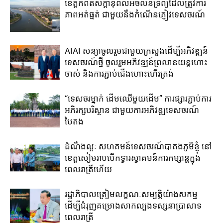
ខេត្ត​កំពត​សក្តានុពល​អចលនទ្រព្យ​ដែល​ត្រូវ​ការ​
ភាពអត់ធ្មត់ ​ជាមួយ​នឹង​កំណើន​ភ្ញៀវទេសចរណ៍​
AIAI សន្យាចូលរួមជាមួយ​ក្រសួង​ដើម្បី​អភិវឌ្ឍន៍​
ទេសចរណ៍ថ្មី ចូលរួម​អភិវឌ្ឍន៍​ព្រលានយន្តហោះ​
ចាស់​ និង​ការ​ភ្ជាប់​ជើង​ហោះ​ហើរ​ត្រង់​
“ទេសចរម្នាក់ ដើមឈើមួយដើម” ការ​ផ្សារ​ភ្ជាប់​ការ​
អភិរក្សបរិស្ថាន​ ជាមួយកា​រ​អភិវឌ្ឍ​ទេសចរណ៍​
បៃតង
ដំណឹងល្អៈ សហគមន៍​ទេសចរណ៍​បាគង​ភូមិ​ខ្ញុំ ​នៅ​
ខេត្តសៀមរាប​បើក​ទ្វារ​ស្វាគមន៍​ការ​​កម្សាន្ត​ក្នុង​
ពេលរាត្រី​ហើយ​
រដ្ឋាភិបាល​ត្រៀម​លក្ខណៈ​សម្បត្តិ​យ៉ាង​សកម្ម​
ដើម្បី​ជំរុញគម្រោង​សាកល្បង​ទស្សនា​ប្រាសាទ​
ពេលរាត្រី​