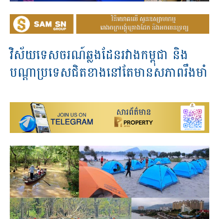
វិស័យទេសចរណ៍ឆ្លងដែនរវាងកម្ពុជា និង
បណ្តាប្រទេសជិតខាងនៅតែមានសភាពរឹងមាំ