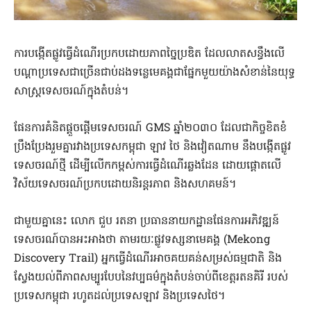
ការបង្កើតផ្លូវធ្វើដំណើរប្រកបដោយភាពច្នៃប្រឌិត ដែលលាតសន្ធឹងលើ
បណ្តាប្រទេសជាច្រើនជាប់ដងទន្លេមេគង្គជាផ្នែកមួយយ៉ាងសំខាន់នៃយុទ្ធ
សាស្ត្រទេសចរណ៍ក្នុងតំបន់។
ផែនការគំនិតផ្តួចផ្តើមទេសចរណ៍ GMS ឆ្នាំ២០៣០ ដែលជាកិច្ចខិតខំ
ប្រឹងប្រែងរួមគ្នារវាងប្រទេសកម្ពុជា ឡាវ ថៃ និងវៀតណាម នឹងបង្កើតផ្លូវ
ទេសចរណ៍ថ្មី ដើម្បីលើកកម្ពស់ការធ្វើដំណើរឆ្លងដែន ដោយផ្តោតលើ
វិស័យទេសចរណ៍ប្រកបដោយនិរន្តរភាព និងសហគមន៍។
ជាមួយគ្នានេះ លោក ជួប រតនា ប្រធាននាយកដ្ឋានផែនការអភិវឌ្ឍន៍
ទេសចរណ៍បានអះអាងថា តាមរយៈផ្លូវទស្សនាមេគង្គ (Mekong
Discovery Trail) អ្នកធ្វើដំណើរអាចគយគន់សម្រស់ធម្មជាតិ និង
ស្វែងយល់ពីភាពសម្បូរបែបនៃវប្បធម៌ក្នុងតំបន់ចាប់ពីខេត្តរតនគិរី របស់
ប្រទេសកម្ពុជា រហូតដល់ប្រទេសឡាវ និងប្រទេសថៃ។