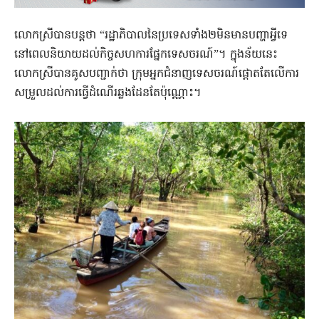
លោកស្រី​បាន​បន្តថា​ “រដ្ឋាភិបាល​នៃប្រទេសទាំង២មិន​មាន​បញ្ហា​អ្វី​ទេ​
នៅពេល​និយាយ​ដល់​កិច្ចសហការ​ផ្នែក​ទេសចរណ៍​”។ ក្នុងន័យនេះ
លោកស្រីបានគូសបញ្ជាក់​ថា​ ក្រុមអ្នក​ជំនាញ​ទេសចរណ៍​ផ្តោត​តែ​លើ​ការ​
សម្រួល​ដល់​ការ​ធ្វើ​ដំណើរ​ឆ្លង​ដែន​តែ​ប៉ុណ្ណោះ។