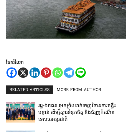
ចែករំលែក
RELATED ARTICLES
MORE FROM AUTHOR
រដ្ឋ-ឯកជន ​រួម​កម្លាំង​ដាក់​ចេញ​វិធានការ​គន្លឹះ​
បន្ទាន់​ ដើម្បី​ស្តារ​ទំនុកចិត្ត ​និង​ជំរុញ​កំណើន​
ទេសចរ​អន្តរជាតិ​