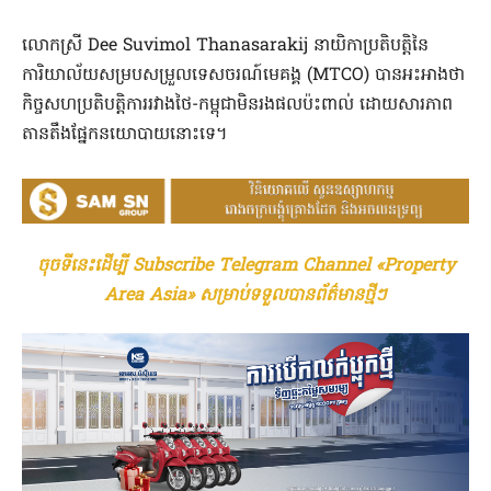
លោកស្រី Dee Suvimol Thanasarakij នាយិកាប្រតិបត្តិនៃ
ការិយាល័យសម្របសម្រួលទេសចរណ៍មេគង្គ (MTCO) បានអះអាងថា
កិច្ចសហប្រតិបត្តិការរវាងថៃ-កម្ពុជាមិនរងផលប៉ះពាល់ ដោយសារភាព
តានតឹងផ្នែកនយោបាយនោះទេ។
ចុចទីនេះដើម្បី Subscribe Telegram Channel «Property
Area Asia» សម្រាប់ទទួលបានព័ត៌មានថ្មីៗ