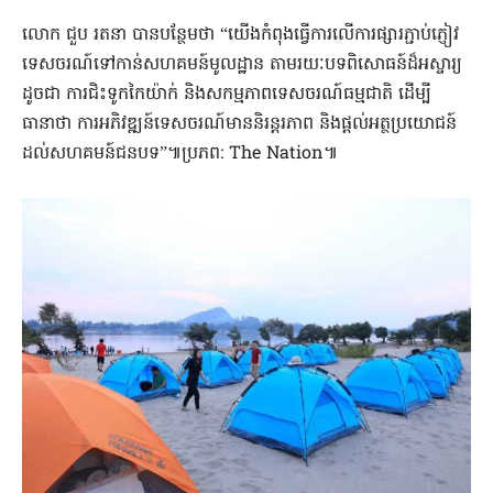
លោក ជួប រតនា បានបន្ថែមថា “យើងកំពុងធ្វើការលើការផ្សារភ្ជាប់ភ្ញៀវ
ទេសចរណ៍ទៅកាន់សហគមន៍មូលដ្ឋាន តាមរយៈបទពិសោធន៍ដ៏អស្ចារ្យ
ដូចជា ការជិះទូកកៃយ៉ាក់ និងសកម្មភាពទេសចរណ៍ធម្មជាតិ ដើម្បី
ធានាថា ការអភិវឌ្ឍន៍ទេសចរណ៍មាននិរន្តរភាព និងផ្តល់អត្ថប្រយោជន៍
ដល់សហគមន៍ជនបទ”៕ប្រភព: The Nation៕