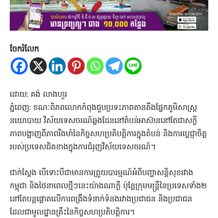
ចែករំលែក
ដោយ: គង់ លាងហួរ
ភ្នំពេញ: ខណៈពិភពលោកកំពុងជួបប្រទះភាពតានតឹងផ្នែកភូមិសាស្ត្រ
នយោបាយ វិស័យទេសចរណ៍ឆ្លងដែននៅតំបន់អាស៊ាននៅតែជាសក្ខី
ភាពបង្ហាញពីភាពរឹងមាំនៃកិច្ចសហប្រតិបត្តិការក្នុងតំបន់ និងការប្តេជ្ញាចិត្ត
របស់ប្រទេសជិតខាងក្នុងការជំរុញវិស័យទេសចរណ៍។
ជាក់ស្តែង បើទោះបីជាមានការព្រួយបារម្មណ៍អំពីបញ្ហាសន្តិសុខរវាង
កម្ពុជា និងថៃនាពេលថ្មីៗនេះយ៉ាងណាក្តី ប៉ុន្តែក្រុមមន្ត្រីនៃប្រទេសទាំង២
នៅតែបន្តផ្តោតលើការពង្រឹងទំនាក់ទំនងរវាងប្រជាជន និងប្រជាជន
ដែលជាមូលដ្ឋានគ្រឹះនៃកិច្ចសហប្រតិបត្តិការ។