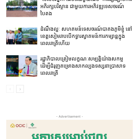
អភិរក្សបរិស្ថាន​ ជាមួយកា​រ​អភិវឌ្ឍ​ទេសចរណ៍​
បៃតង
ដំណឹងល្អៈ សហគមន៍​ទេសចរណ៍​បាគង​ភូមិ​ខ្ញុំ ​នៅ​
ខេត្តសៀមរាប​បើក​ទ្វារ​ស្វាគមន៍​ការ​​កម្សាន្ត​ក្នុង​
ពេលរាត្រី​ហើយ​
រដ្ឋាភិបាល​ត្រៀម​លក្ខណៈ​សម្បត្តិ​យ៉ាង​សកម្ម​
ដើម្បី​ជំរុញគម្រោង​សាកល្បង​ទស្សនា​ប្រាសាទ​
ពេលរាត្រី​
- Advertisement -