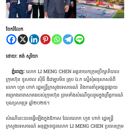
ចែករំលែក
ដោយៈ គង់ សូរិយា
ភ្នំពេញៈ
លោក LI MENG CHEN អគ្គនាយកក្រុមប្រឹក្សាភិបាល
ក្រុមហ៊ុន ខូសថល ស៊ីធី ឌីវេឡុបមិន គ្រុប ឯ.ក ស្នើសុំអនុសាសន៍ពី
លោក ហួត ហាក់ រដ្ឋមន្ត្រីក្រសួងទេសចរណ៍ និងការគាំទ្រផ្សព្វផ្សាយ
គម្រោងតារាសាគររបស់ក្រុមហ៊ុន ព្រមទាំងសំណើចូលរួមក្នុងព្រឹត្តការណ៍
បុណ្យសមុទ្រ ឆ្នាំ២០២៥។
សំណើនេះបានធ្វើឡើងក្នុងឱកាស ដែលលោក ហួត ហាក់ រដ្ឋមន្ត្រី
ក្រសួងទេសចរណ៍ អនុញ្ញាតជូនលោក LI MENG CHEN ប្រធានក្រុម