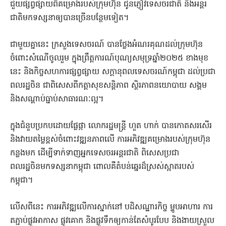
ជួយផ្សព្វផ្សាយពីគម្រោងរបស់ក្រុមហ៊ុន ជូនភ្ញៀវទេសចរជាតិ និងអន្តរ
ជាតិមកទស្សនាឲ្យបានច្រើនបន្ថែមទៀត។
ជាមួយគ្នានេះ ក្រសួងទេសចរណ៍ បានថ្លែងអំណរគុណដល់ក្រុមហ៊ុន
ចំពោះសំណើចូលរួម ក្នុងព្រឹត្តការណ៍បុណ្យសមុទ្រឆ្នាំ២០២៥ ខាងមុខ
នេះ និងកិច្ចសហការផ្សព្វផ្សាយ សក្តានុពលទេសចរណ៍កម្ពុជា ដល់ប្រជា
ពលរដ្ឋចិន ជាពិសេសពីកត្តាសុខសន្តិភាព ស្ថិរភាពនយោ​បាយ សង្គម
និងសណ្តាប់ធ្នាប់សាធារណៈល្អ។
ក្នុងជំនួបប្រកបដោយផ្លែផ្កា លោករដ្ឋមន្ត្រី ហួត ហាក់ បានកោតសរសើរ
និងវាយតម្លៃខ្ពស់ចំពោះវឌ្ឍនភាពលើ ការអភិវឌ្ឍគម្រោងរបស់ក្រុមហ៊ុន
កន្លងមក ដើម្បីទាក់ទាញអ្នកទេសចរអន្តរជាតិ ពិសេសប្រជា
ពលរដ្ឋចិនមកទស្សនាកម្ពុជា ពោលគឺតំបន់ឆ្នេរដ៏ស្រស់ស្អាតរបស់
កម្ពុជា។
លើសពីនេះ ការអភិវឌ្ឍលើការស្នាក់នៅ បដិសណ្ឋារកិច្ច ម្ហូបអាហារ ការ
តភ្ជាប់ផ្លូវអាកាស ផ្លូវគោក និងផ្លូវទឹកឲ្យកាន់តែសំបូរបែប និងងាយស្រួល