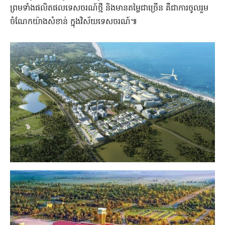
ព្រមទាំងផលិតផលទេសចរណ៍ថ្មី និងមានតម្លៃជាច្រើន គឺជាការចូលរួម
ចំណែកយ៉ាងសំខាន់ ក្នុងវិស័យទេសចរណ៍៕