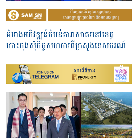
គំរោងអភិវឌ្ឍន៍តំបន់តារាសាគរនៅខេត្ត
កោះកុងសុំកិច្ចសហការពីក្រសួងទេសចរណ៍