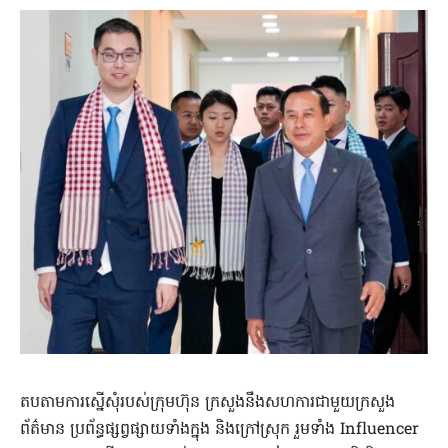
តបតាមការស្នើសុំរបស់ក្រុមហ៊ុន ក្រសួងនឹងសហការជាមួយក្រសួង
ព័ត៌មាន ប្រព័ន្ធផ្សព្វផ្សាយទាំងក្នុង និងក្រៅស្រុក រួមទាំង Influencer