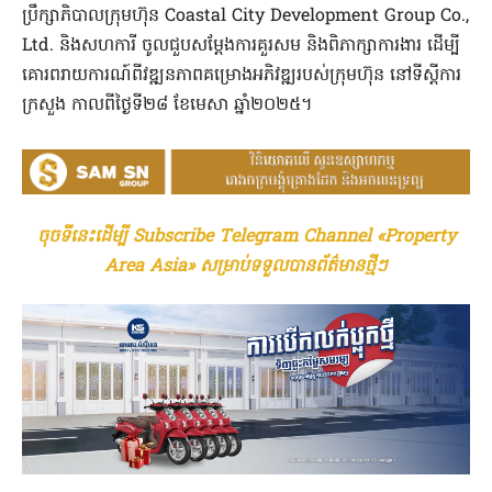
ប្រឹក្សាភិបាលក្រុមហ៊ុន Coastal City Development Group Co.,
Ltd. និងសហការី ចូលជួបសម្តែងការគួរសម និងពិភាក្សាការងារ ដើម្បី
គោរពរាយការណ៍ពីវឌ្ឍនភាពគម្រោងអភិវឌ្ឍរបស់ក្រុមហ៊ុន នៅទីស្តីការ
ក្រសួង កាលពីថ្ងៃទី២៨ ខែមេសា ឆ្នាំ២០២៥។
ចុចទីនេះដើម្បី Subscribe Telegram Channel «Property
Area Asia» សម្រាប់ទទួលបានព័ត៌មានថ្មីៗ