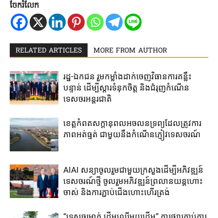
ចែករំលែក
RELATED ARTICLES
MORE FROM AUTHOR
រដ្ឋ-ឯកជន ​រួម​កម្លាំង​ដាក់​ចេញ​វិធានការ​គន្លឹះ​
បន្ទាន់​ ដើម្បី​ស្តារ​ទំនុកចិត្ត ​និង​ជំរុញ​កំណើន​
ទេសចរ​អន្តរជាតិ​
ខេត្ត​កំពត​សក្តានុពល​អចលនទ្រព្យ​ដែល​ត្រូវ​ការ​
ភាពអត់ធ្មត់ ​ជាមួយ​នឹង​កំណើន​ភ្ញៀវទេសចរណ៍​
AIAI សន្យាចូលរួមជាមួយ​ក្រសួង​ដើម្បី​អភិវឌ្ឍន៍​
ទេសចរណ៍ថ្មី ចូលរួម​អភិវឌ្ឍន៍​ព្រលានយន្តហោះ​
ចាស់​ និង​ការ​ភ្ជាប់​ជើង​ហោះ​ហើរ​ត្រង់​
“ទេសចរម្នាក់ ដើមឈើមួយដើម” ការ​ផ្សារ​ភ្ជាប់​ការ​