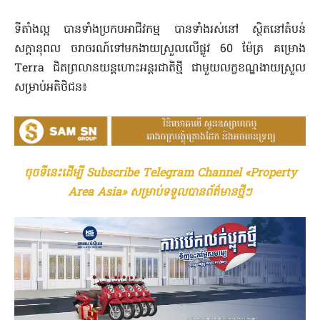
ទីតាំងល្អ បានទាំងប្រកបអាជីវកម្ម បានទាំងរស់នៅ ស្ថិតនៅតំបន់
សក្តានុពល ចរាចរណ៍ទៅមកងាយស្រួលលើផ្លូវ 60 ម៉ែត្រ គម្រោង
Terra ជិតព្រលានយន្តហោះអន្តរជាតិថ្មី ជាមួយលក្ខខណ្ឌងាយស្រួល
សម្រាប់អតិថិជន៖
ចុចទីនេះដើម្បី Subscribe Telegram Channel «Property
Area Asia» សម្រាប់ទទួលបានព័ត៌មានថ្មីៗ