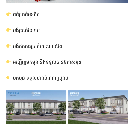
កក់ប្រាក់មុនតិច
បង់ប្រចាំខែទាប
បង់ឥតការប្រាក់រយៈពេលវែង
អញ្ជើញមកមុន នឹងទទួលបានឱកាសមុន
មកមុន ទទួលបានចំណេញមុនប