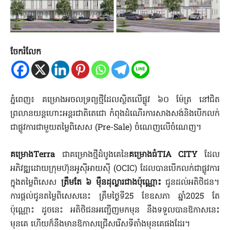
ចែករំលែក
ភ្នំពេញ៖ គម្រោងអចលទ្រព្យថ្មីដែលស្ថិតលើផ្លូវ ៦០ ម៉ែត្រ នៅជិត
ព្រលានយន្តហោះអន្តរជាតិតេជោ​ កំពុងដំណើរការសាងសង់និងបើកលក់
ជាផ្លូវការជាមួយតម្លៃពិសេស (Pre-Sale) ចំណេញលើចំណេញ។
គម្រោង
Terra
ជាគម្រោងថ្មីដំបូងគេនៃ
គម្រោងធំ
TIA CITY
ដែល
អភិវឌ្ឍដោយក្រុមហ៊ុនអូស៊ីអាយស៊ី (OCIC) ដែលបានបើកលក់ជាផ្លូវការ
ក្នុងតម្លៃពិសេស​
ត្រឹមតែ ៦ ម៉ឺនដុល្លារជាងប៉ុណ្ណោះ
ជូនដល់អតិថិជន។
ការផ្តល់ជូនតម្លៃពិសេសនេះ ត្រឹមថ្ងៃទី25 ខែឧសភា ឆ្នាំ2025 តែ
ប៉ុណ្ណោះ ដូចនេះ អតិថិជនអញ្ជើញមកមុន នឹងទទួលបានឱកាសនេះ
មុនគេ ហើយក៏នឹងមានឱកាសជ្រើសរើសទីតាំងមុនគេផងដែរ។