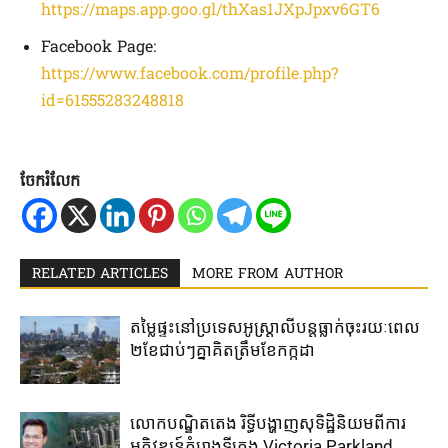
https://maps.app.goo.gl/thXas1JXpJpxv6GT6
Facebook Page:
https://www.facebook.com/profile.php?
id=61555283248818
ចែករំលែក
RELATED ARTICLES
MORE FROM AUTHOR
តម្លៃ​ផ្ទះ​នៅ​ប្រទេស​អូស្ត្រាលី​បន្ត​ធ្លាក់​ចុះ​រយៈ​ពេល​
២​ខែ​ជាប់ៗ​គ្នា​គិត​ត្រឹម​ខែ​កក្កដា​
លោកបណ្ឌិតតេង រិទ្ធីបង្ហាញសុទិដ្ឋិនិយមពីការ
អភិវឌ្ឍន៍គំរោងទីក្រុង Victoria Parkland