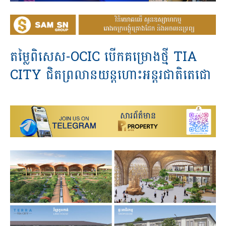
តម្លៃពិសេស-OCIC បើកគម្រោងថ្មី TIA
CITY ជិតព្រលានយន្តហោះអន្តរជាតិតេជោ