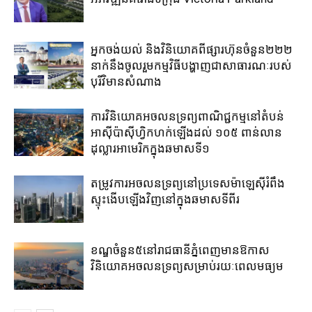
អ្នកចង់យល់​ និងវិនិយោគ​ពី​ផ្សារហ៊ុន​ចំនួន​២២២​
នាក់​នឹង​ចូលរួម​កម្មវិធី​បង្ហាញ​ជាសាធារណៈ​របស់​
បុរី​វិមានសំណាង
ការវិនិយោគ​អចលនទ្រព្យ​ពាណិជ្ជកម្ម​នៅ​តំបន់
អាស៊ី​ប៉ាស៊ីហ្វិក​ហក់​ឡើង​ដល់ ​១០៥ ពាន់លាន
ដុល្លារ​អាមេរិក​ក្នុង​ឆមាស​ទី១​
តម្រូវ​ការ​អចលនទ្រព្យ​នៅ​ប្រទេសម៉ាឡេស៊ី​រំពឹង​
ស្ទុះ​ងើប​ឡើង​វិញ​នៅ​ក្នុង​ឆមាស​ទីពីរ​​
ខណ្ឌចំនួន៥​នៅ​រាជធានីភ្នំពេញ​មាន​ឱកាស​
វិនិយោគ​អចលនទ្រព្យ​សម្រាប់​រយៈ​ពេល​មធ្យម​