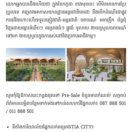
លោកអ្នកបានដឹងហើយថា ក្នុងខែកក្កដា ខាងមុខនេះ បើមិនមានការប្រែ
ប្រួលទេ គម្រោងអាកាសយានដ្ឋានអន្តរជាតិតេជោ នឹងបើកដំណើរជាផ្លូវ
ការជើងហោះហើរទទួលភ្ញៀវជាតិ-អន្តរជាតិ ចរាចរណ៍ មមាញឹក ព័ន្ធជុំ
វិញដោយផ្សារទំនើបៗ គម្រោងធំៗ ផ្លូវធំ ទូលាយ ងាយស្រួលចរាចរណ៍
ទៅមក ងាយស្រួលក្នុងការរស់នៅ​និងប្រកបអាជីវកម្ម។
សូមកុំឱ្យឱកាសនេះកន្លងផុតទៅ Pre-Sale ចំនួនមានកំណត់! សម្រាប់
ព័ត៌មានលម្អិតបន្ថែមទាក់ទងទៅកាន់សហការីផ្នែកលក់៖ 087 888 501
/ 011 888 501
ទីតាំងការិយាល័យផ្នែកលក់គម្រោងTIA CITY៖