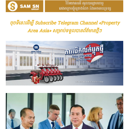
ចុចទីនេះដើម្បី Subscribe Telegram Channel «Property
Area Asia» សម្រាប់ទទួលបានព័ត៌មានថ្មីៗ