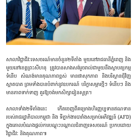
សាលាវិជ្ជាជីវៈទេសចរណ៍មានចំនួន២ទីតាំង មួយនៅរាជធានីភ្នំពេញ និង
មួយនៅខេត្តព្រះសីហនុ ត្រូវបានសាងសង់រួចរាល់ជាមួយនឹងស្ថាបត្យកម្ម
ទំនើប សំណង់មានគុណភាពខ្ពស់ មានផាសុកភាព និងបរិស្ថានជុំវិញ
ស្អាតបាត ព្រមទាំងបានបំពាក់នូវឧបករណ៍ បរិក្ខាសម្ភារថ្មីៗ ទំនើបៗ និង
មានភាពទាក់ទាញ គួរឱ្យចង់មកសិក្សារៀនសូត្រ។
សាលាទាំង២ទីតាំងនេះ កើតចេញពីគម្រោងហិរញ្ញប្បទានឥណទាន
របស់រាជរដ្ឋាភិបាលកម្ពុជា និង ទីភ្នាក់ងារបារាំងសម្រាប់អភិវឌ្ឍន៍ (AFD)
ក្នុងគោលបំណងផ្តល់ការបណ្តុះបណ្តាលជំនាញទេសចរណ៍ ប្រកបដោយ
វិជ្ជាជីវៈ និងគុណភាព៕