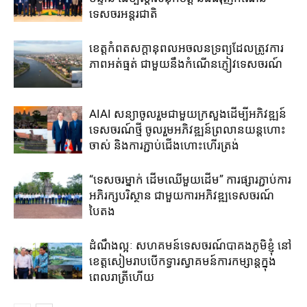
ទេសចរ​អន្តរជាតិ​
ខេត្ត​កំពត​សក្តានុពល​អចលនទ្រព្យ​ដែល​ត្រូវ​ការ​
ភាពអត់ធ្មត់ ​ជាមួយ​នឹង​កំណើន​ភ្ញៀវទេសចរណ៍​
AIAI សន្យាចូលរួមជាមួយ​ក្រសួង​ដើម្បី​អភិវឌ្ឍន៍​
ទេសចរណ៍ថ្មី ចូលរួម​អភិវឌ្ឍន៍​ព្រលានយន្តហោះ​
ចាស់​ និង​ការ​ភ្ជាប់​ជើង​ហោះ​ហើរ​ត្រង់​
“ទេសចរម្នាក់ ដើមឈើមួយដើម” ការ​ផ្សារ​ភ្ជាប់​ការ​
អភិរក្សបរិស្ថាន​ ជាមួយកា​រ​អភិវឌ្ឍ​ទេសចរណ៍​
បៃតង
ដំណឹងល្អៈ សហគមន៍​ទេសចរណ៍​បាគង​ភូមិ​ខ្ញុំ ​នៅ​
ខេត្តសៀមរាប​បើក​ទ្វារ​ស្វាគមន៍​ការ​​កម្សាន្ត​ក្នុង​
ពេលរាត្រី​ហើយ​