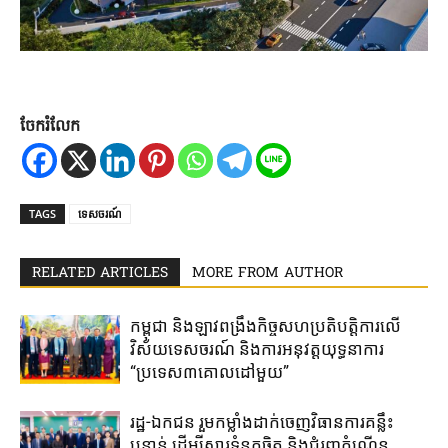
ចែករំលែក
TAGS
ទេសចរណ៍
RELATED ARTICLES
MORE FROM AUTHOR
កម្ពុជា ​និង​ឡាវ​ពង្រឹង​កិច្ច​សហប្រតិបត្តិការ​លើ​
វិស័យទេសចរណ៍ ​និង​ការ​អនុវត្តយុទ្ធនាការ​
“ប្រទេស៣​គោល​ដៅ​មួយ”
រដ្ឋ-ឯកជន ​រួម​កម្លាំង​ដាក់​ចេញ​វិធានការ​គន្លឹះ​
បន្ទាន់​ ដើម្បី​ស្តារ​ទំនុកចិត្ត ​និង​ជំរុញ​កំណើន​