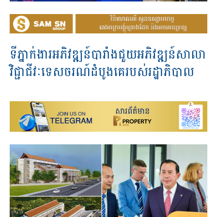
ទីភ្នាក់ងារអភិវឌ្ឍន៍បារាំងជួយអភិវឌ្ឍន៍សាលា
វិជ្ជាជីវៈទេសចរណ៍ដំបូងគេរបស់រដ្ឋាភិបាល