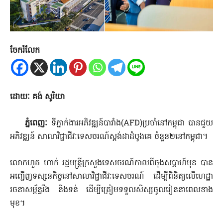
ចែករំលែក
ដោយៈ គង់ សូរិយា
ភ្នំពេញៈ
ទីភ្នាក់ងារអភិវឌ្ឍន៍បារាំង(AFD)ប្រចាំនៅកម្ពុជា បានជួយ
អភិវឌ្ឍន៍ សាលាវិជ្ជាជីវៈទេសចរណ៍ស្តង់ដាដំបូងគេ ចំនួន២នៅកម្ពុជា។
លោកហួត ហាក់ រដ្ឋមន្ត្រីក្រសួងទេសចរណ៍កាលពីចុងសប្តាហ៍មុន បាន
អញ្ជើញទស្សនកិច្ចនៅសាលាវិជ្ជាជីវៈទេសចរណ៍ ដើម្បីពិនិត្យលើហេដ្ឋា
រចនាសម្ព័ន្ធរឹង និងទន់ ដើម្បីត្រៀមទទួលសិស្សចូលរៀននាពេលខាង
មុខ។