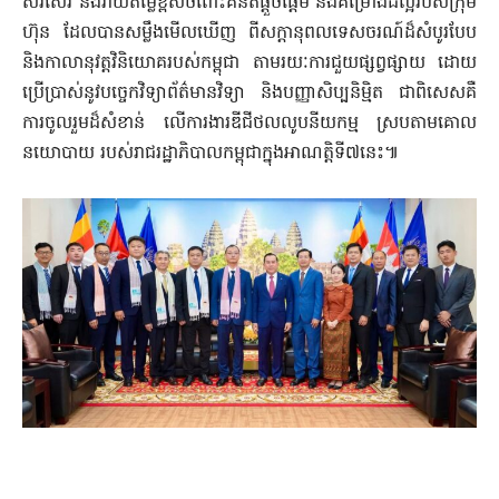
សរសើរ និងវាយតម្លៃខ្ពស់ចំពោះគំនិតផ្តួចផ្តើម និងគម្រោងដ៏ល្អរបស់ក្រុម
ហ៊ុន ដែលបានសម្លឹងមើលឃើញ ពីសក្តានុពលទេសចរណ៍ដ៏សំបូរបែប
និងកាលានុវត្តវិនិយោគរបស់កម្ពុជា តាមរយៈការជួយផ្សព្វផ្សាយ ដោយ
ប្រើប្រាស់នូវបច្ចេកវិទ្យាព័ត៌មានវិទ្យា និងបញ្ញាសិប្បនិម្មិត ជាពិសេសគឺ
ការចូលរួមដ៏សំខាន់ លើការងារឌីជីថលលូបនីយកម្ម ស្របតាមគោល
នយោបាយ របស់រាជរដ្ឋាភិបាលកម្ពុជាក្នុងអាណត្តិទី៧នេះ៕