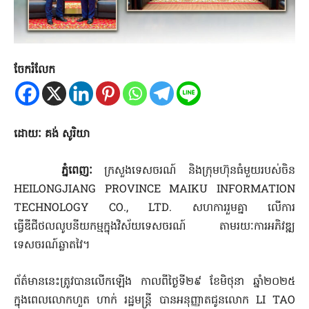
ចែករំលែក
ដោយៈ គង់ សូរិយា
ភ្នំពេញៈ
ក្រសួងទេសចរណ៍ និងក្រុមហ៊ុនធំមួយរបស់ចិន
HEILONGJIANG PROVINCE MAIKU INFORMATION
TECHNOLOGY CO., LTD. សហការរួមគ្នា លើការ
ធ្វើឌីជីថលលូបនីយកម្មក្នុងវិស័យទេសចរណ៍ តាមរយៈការអភិវឌ្ឍ
ទេសចរណ៍ឆ្លាតវៃ។
ព័ត៌មាននេះត្រូវបានលើកឡើង កាលពីថ្ងៃទី២៩ ខែមិថុនា ឆ្នាំ២០២៥
ក្នុងពេលលោកហួត ហាក់ រដ្ឋមន្រ្តី បានអនុញ្ញាតជូនលោក LI TAO