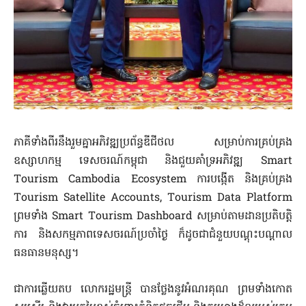
ភាគីទាំងពីរនឹងរួមគ្នាអភិវឌ្ឍប្រព័ន្ធឌីជីថល សម្រាប់ការគ្រប់គ្រង
ឧស្សាហកម្ម ទេសចរណ៍កម្ពុជា និងជួយគាំទ្រអភិវឌ្ឍ Smart
Tourism Cambodia Ecosystem ការបង្កើត និងគ្រប់គ្រង
Tourism Satellite Accounts,​​ Tourism Data Platform
ព្រមទាំង Smart Tourism Dashboard សម្រាប់តាមដានប្រតិបត្តិ
ការ និងសកម្មភាពទេសចរណ៍ប្រចាំថ្ងៃ ក៏ដូចជាជំនួយបណ្តុះបណ្តាល
ធនធានមនុស្ស។
ជាការឆ្លើយតប លោករដ្ឋមន្រ្តី បានថ្លែងនូវអំណរគុណ ព្រមទាំងកោត