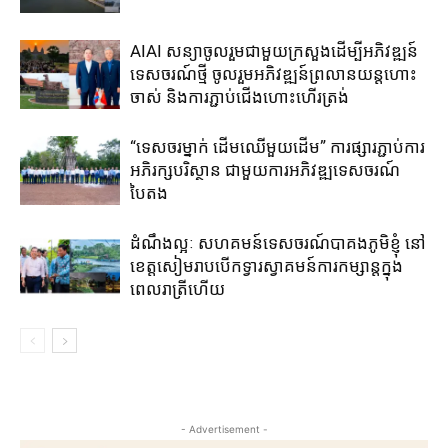
AIAI សន្យាចូលរួមជាមួយ​ក្រសួង​ដើម្បី​អភិវឌ្ឍន៍​
ទេសចរណ៍ថ្មី ចូលរួម​អភិវឌ្ឍន៍​ព្រលានយន្តហោះ​
ចាស់​ និង​ការ​ភ្ជាប់​ជើង​ហោះ​ហើរ​ត្រង់​
“ទេសចរម្នាក់ ដើមឈើមួយដើម” ការ​ផ្សារ​ភ្ជាប់​ការ​
អភិរក្សបរិស្ថាន​ ជាមួយកា​រ​អភិវឌ្ឍ​ទេសចរណ៍​
បៃតង
ដំណឹងល្អៈ សហគមន៍​ទេសចរណ៍​បាគង​ភូមិ​ខ្ញុំ ​នៅ​
ខេត្តសៀមរាប​បើក​ទ្វារ​ស្វាគមន៍​ការ​​កម្សាន្ត​ក្នុង​
ពេលរាត្រី​ហើយ​
- Advertisement -