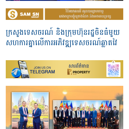
ក្រសួងទេសចរណ៍ និងក្រុមហ៊ុនរដ្ឋចិនធំមួយ
សហការគ្នាលើការអភិវឌ្ឍទេសចរណ៍ឆ្លាតវៃ