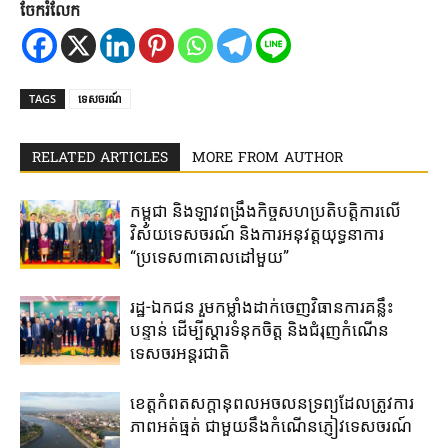
ចែករំលែក
TAGS
ទេសចរណ៍
RELATED ARTICLES
MORE FROM AUTHOR
កម្ពុជា ​និង​ឡាវ​ពង្រឹង​កិច្ច​សហប្រតិបត្តិការ​លើ​
វិស័យទេសចរណ៍ ​និង​ការ​អនុវត្តយុទ្ធនាការ​
“ប្រទេស៣​គោល​ដៅ​មួយ”
រដ្ឋ-ឯកជន ​រួម​កម្លាំង​ដាក់​ចេញ​វិធានការ​គន្លឹះ​
បន្ទាន់​ ដើម្បី​ស្តារ​ទំនុកចិត្ត ​និង​ជំរុញ​កំណើន​
ទេសចរ​អន្តរជាតិ​
ខេត្ត​កំពត​សក្តានុពល​អចលនទ្រព្យ​ដែល​ត្រូវ​ការ​
ភាពអត់ធ្មត់ ​ជាមួយ​នឹង​កំណើន​ភ្ញៀវទេសចរណ៍​