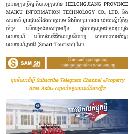
ប្រធានក្រុមប្រឹក្សាភិបាលក្រុមហ៊ុន HEILONGJIANG PROVINCE
MAIKU INFORMATION TECHNOLOGY CO., LTD. និង
សហការី ចូលជួបសំដែងការគួរសម និងពិភាក្សាការងារ ដោយស្នើសុំកិច្ច
គាំទ្រ លើគម្រោងរបស់ក្រុមហ៊ុន ក្នុងការចូលរួមជាមួយក្រសួង
ទេសចរណ៍ លើការងារឌីជីថលលូបនីយកម្ម តាមរយៈការអភិវឌ្ឍ
ទេសចរណ៍ឆ្លាតវៃ (Smart Tourism) ដែ។
ចុចទីនេះដើម្បី Subscribe Telegram Channel «Property
Area Asia» សម្រាប់ទទួលបានព័ត៌មានថ្មីៗ