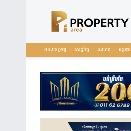
Leading
Real
Estate
News
in
Cambodia
អចលនទ្រព្យ
សេដ្ឋកិច្ច
ធនាគារ
អន្តរជា