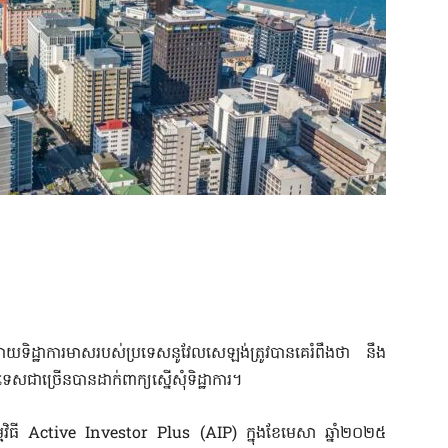
ោបាយទិដ្ឋាការមាសរបស់ប្រទេសនូវែលសេឡង់ត្រូវបានគេរំពឹងថា នឹង
សជាច្រើនបានដាក់ពាក្យស្នើសុំទិដ្ឋាការ។
កម្មវិធី Active Investor Plus (AIP) ក្នុងខែមេសា ឆ្នាំ២០២៥