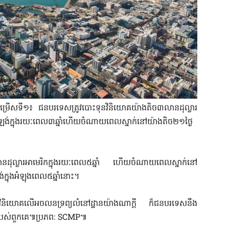
ជម្រើសទី១៖ ជនបរទេសត្រូវបោះទុនវិនិយោគយ៉ាងតិច៣លានដុល្លារ
លសេឡង់ក្នុងរយៈពេល៣ឆ្នាំហើយចំណាយពេលស្នាក់នៅយ៉ាងតិច២១ថ្ងៃ
ដុល្លារអាមេរិកក្នុងរយៈពេល៥ឆ្នាំ ហើយចំណាយពេលស្នាក់នៅ
្នុងអំឡុងពេល៥ឆ្នាំនោះ។
រទេសវិនិយោគលើអចលនទ្រព្យលំនៅដ្ឋានយ៉ាងណាក្តី ក៏ជនបរទេសនឹង
លួនរបស់ពួកគេ៕ប្រភព: SCMP៕