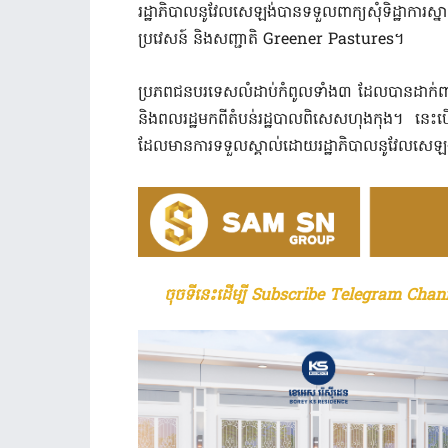
រដ្ឋាភិបាលនូវែលសេឡង់បានទទួលពាក្យសុំទិដ្ឋាការស្
ប្រវេសន៍ និងសញ្ជាតិ Greener Pastures។
ប្រភពជនបរទេសលំដាប់កំពូលទាំង៣ ដែលបានដាក់ពាក្យ
និងពលរដ្ឋមកពីតំបន់រដ្ឋបាលពិសេសហុងកុង។ នេ
ដែលមានការទទួលស្គាល់ដោយរដ្ឋាភិបាលនូវែលសេឡ
ចុចទីនេះដើម្បី Subscribe Telegram Chann