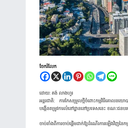
ចែករំលែក
ដោយ: គង់ លាងហួរ
អន្តរជាតិ: ការកែសម្រួលថ្មីចំពោះកម្មវិធីគោលនយ
បង្កើនតម្រូវការលំនៅដ្ឋាននៅប្រទេសនេះ ខណៈជនបរទេ
ចាប់តាំងពីការចាប់ផ្តើមដាក់ឱ្យដំណើរការឡើងវិញនៃ