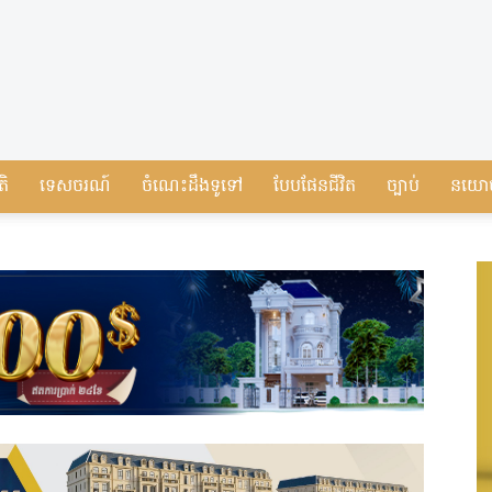
តិ
ទេសចរណ៍
ចំណេះដឹងទូទៅ
បែបផែនជីវិត
ច្បាប់
នយោ