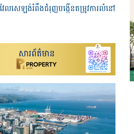
នូវែលសេឡង់រំពឹងជំរុញបង្កើនតម្រូវការលំនៅ