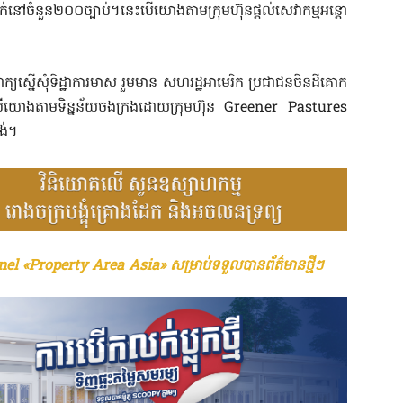
នាក់នៅចំនួន២០០ច្បាប់។នេះបើយោងតាមក្រុមហ៊ុនផ្តល់សេវាកម្មអន្តោ
ស្នើសុំទិដ្ឋាការមាស រួមមាន សហរដ្ឋអាមេរិក ប្រជាជនចិនដីគោក
ះបើយោងតាមទិន្នន័យចងក្រងដោយក្រុមហ៊ុន Greener Pastures
ង់។
el «Property Area Asia» សម្រាប់ទទួលបានព័ត៌មានថ្មីៗ