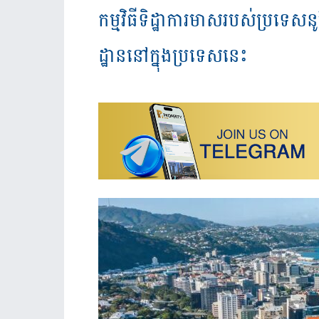
កម្មវិធីទិដ្ឋាការមាសរបស់ប្រទេស
ដ្ឋាននៅក្នុងប្រទេសនេះ