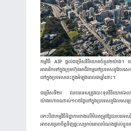
កម្មវិធី AIP ផ្តល់ជម្រើសវិនិយោគចំនួន២យ៉ាង។ 
អាមេរិកទៅក្នុងក្រុមហ៊ុនអាជីវកម្មនៅប្រទេសនូវែ
នៅក្នុងប្រទេសនេះក្នុងអំឡុងពេល៣ឆ្នាំនោះ។
ជម្រើសទី២៖ ជនបរទេសត្រូវបោះទុនវិនិយោគ៦លាន
យ៉ាងហោចណាស់១០៥ថ្ងៃនៅក្នុងប្រទេសនូវែលសេឡង់ក
ទោះបីជាកម្មវិធីទិដ្ឋាការខាងលើមិនតម្រូវឱ្យជនប
អាចសម្រេចចិត្តទិញផ្ទះសម្រាប់គោលបំណងផ្ទាល់ខ្