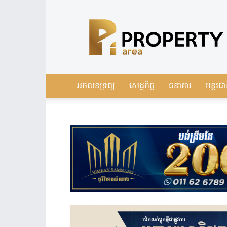
Leading
Real
Estate
News
in
Cambodia
អចលនទ្រព្យ
សេដ្ឋកិច្ច
ធនាគារ
អន្តរជា