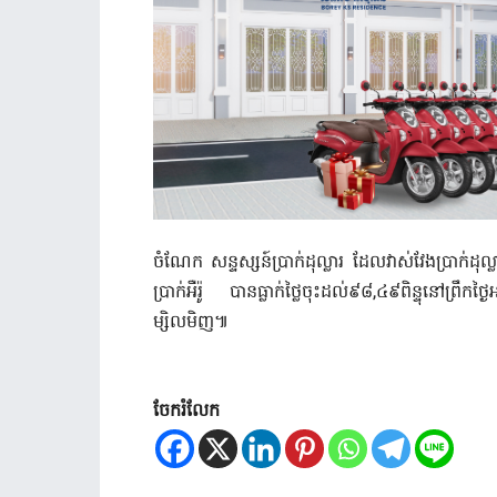
ចំណែក សន្ទស្សន៍ប្រាក់ដុល្លារ ដែលវាស់វែងប្រាក់ដុ
ប្រាក់អឺរ៉ូ បានធ្លាក់ថ្លៃចុះដល់៩៨,៤៩ពិន្ទុនៅព្រឹកថ្
ម្សិលមិញ៕
ចែករំលែក