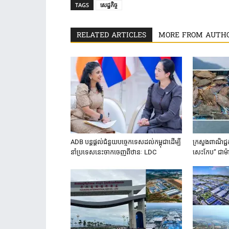
TAGS
សេដ្ឋកិច្ច
RELATED ARTICLES
MORE FROM AUTH
ADB បន្ត​ផ្តល់​ជំនួយ​បច្ចេកទេស​ដល់​កម្ពុជា​ដើម្បី​
ក្រសួងពាណិជ្ជកម្
នាំ​ប្រទេស​នេះ​ចាក​ចេញ​ពី​ឋានៈ LDC
សេះកែប”​ ជា​ម៉ាក