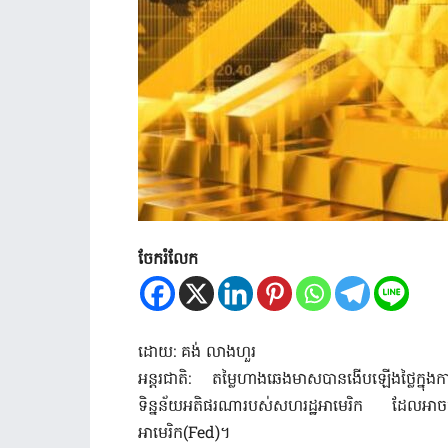
ចែករំលែក
ដោយ: គង់ លាងហួរ
អន្តរជាតិ: តម្លៃហាងឆេងមាសបានងើបឡើងថ្លៃក្នុងការ
ទិន្នន័យអតិផរណារបស់សហរដ្ឋអាមេរិក ដែលអាច
អាមេរិក(Fed)។