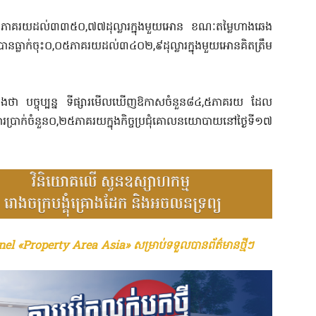
ភាគរយដល់៣៣៥០,៧៧ដុល្លារក្នុងមួយអោន ខណៈតម្លៃហាងឆេង
ធ្លាក់ចុះ០,០៥ភាគរយដល់៣៤០២,៩ដុល្លារក្នុងមួយអោនគិតត្រឹម
 បច្ចុប្បន្ន ទីផ្សារមើលឃើញឱកាសចំនួន៨៤,៥ភាគរយ ដែល
ារប្រាក់ចំនួន០,២៥ភាគរយក្នុងកិច្ចប្រជុំគោលនយោបាយនៅថ្ងៃទី១៧
el «Property Area Asia» សម្រាប់ទទួលបានព័ត៌មានថ្មីៗ