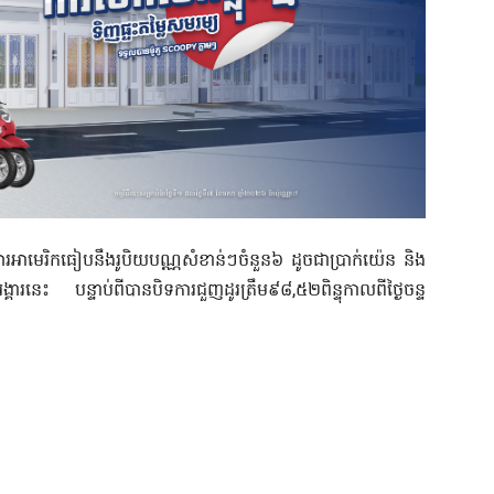
ល្លារអាមេរិកធៀបនឹងរូបិយបណ្ណសំខាន់ៗចំនួន៦ ដូចជាប្រាក់យ៉េន និង
ងៃអង្គារនេះ បន្ទាប់ពីបានបិទការជួញដូរត្រឹម៩៨,៥២ពិន្ទុកាលពីថ្ងៃចន្ទ