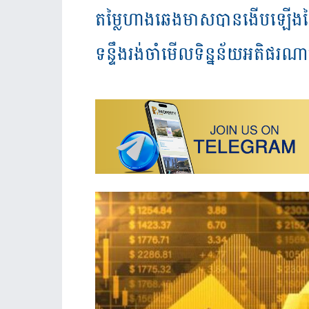
តម្លៃហាងឆេងមាសបានងើបឡើងថ្លៃន
ទន្ទឹងរង់ចាំមើលទិន្នន័យអតិផរណ