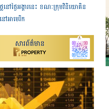
ៅថ្ងៃអង្គារនេះ ខណៈក្រុមវិនិយោគិន
ានៅអាមេរិក