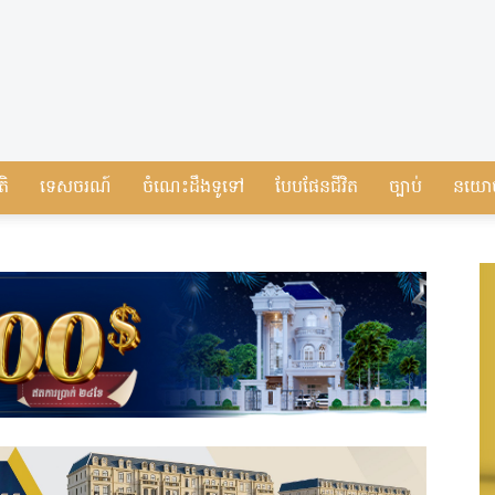
តិ
ទេសចរណ៍
ចំណេះដឹងទូទៅ
បែបផែនជីវិត
ច្បាប់
នយោ