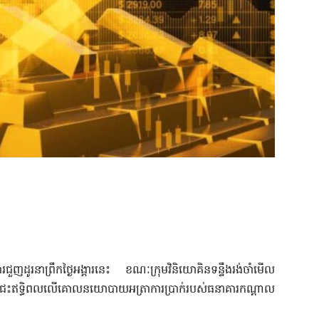
ជួញដូរនាព្រឹកថ្ងៃអង្គារនេះ ខណៈក្រុមវិនិយោគិនទន្ទឹងរង់ចាំមើល
ជះឥទ្ធិពលលើគោលនយោបាយអត្រាការប្រាក់របស់ធនាគារកណ្តាល