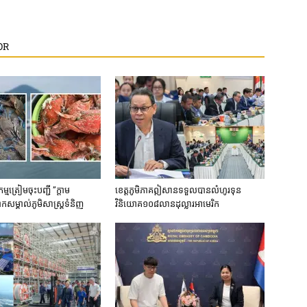
OR
ម​ត្រៀម​ចុះបញ្ជី​ ​”ក្តាម
ខេត្ត​ភូមិភាគឦសាន​ទទួល​បាន​លំហូរទុន​
​សម្គាល់​ភូមិ​សាស្រ្ត​ទំនិញ​
វិនិយោគ​១០៨​លាន​ដុល្លារ​អាមេរិក​