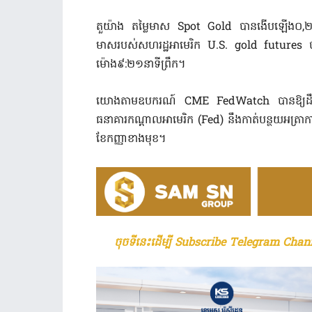
តួយ៉ាង តម្លៃមាស Spot Gold បានងើបឡើង០,២
មាសរបស់សហរដ្ឋអាមេរិក U.S. gold futures បាន
ម៉ោង៩:២១នាទីព្រឹក។
យោងតាមឧបករណ៍ CME FedWatch បានឱ្យដឹងថា
ធនាគារកណ្តាលអាមេរិក (Fed) នឹងកាត់បន្ថយអត្រាក
ខែកញ្ញាខាងមុខ។
ចុចទីនេះដើម្បី Subscribe Telegram Chann