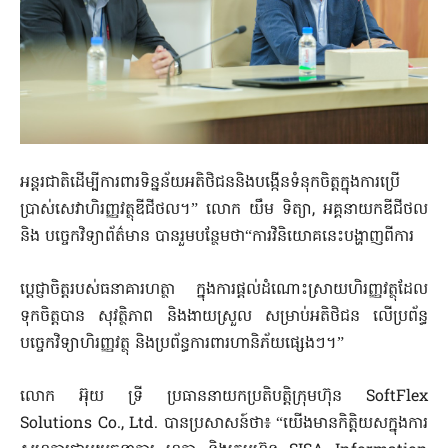
អន្តរជាតិដើម្បីការពារទិន្នន័យអតិថិជននិងបង្កើនទំនុកចិត្តក្នុងការប្រើ
ប្រាស់សេវាហិរញ្ញវត្ថុឌីជីថល។​” ​លោក យឹម ទិត្យា, អគ្គនាយកឌីជីថល​
និង បច្ចេកវិទ្យាព័ត៌មាន បានរួមបន្ថែមថា“ការវិនិយោគនេះបង្ហាញពីការ
ប្តេជ្ញាចិត្តរបស់ធនាគារហត្ថា ក្នុងការផ្តល់ដំណោះស្រាយហិរញ្ញវត្ថុដែល
ទុកចិត្តបាន សុវត្ថិភាព និងងាយស្រួល សម្រាប់អតិថិជន លើប្រព័ន្ធ
បច្ចេកវិទ្យាហិរញ្ញវត្ថុ និងប្រព័ន្ធការពារហានិភ័យផ្សេងៗ។”
លោក អ៊ុយ​ ទ្រី ប្រធាននាយកប្រតិបត្តិក្រុមហ៊ុន SoftFlex
Solutions Co., Ltd. បានប្រសាសន៍ថា៖ “យើងមានកិត្តិយសក្នុងការ