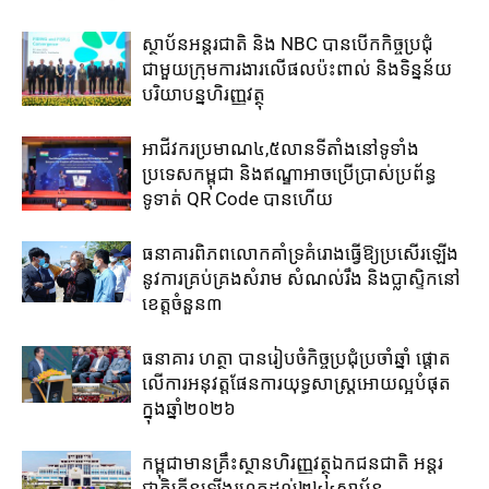
ស្ថាប័ន​អន្តរជាតិ ​និង NBC បាន​បើក​កិច្ច​ប្រជុំ​
ជាមួយ​ក្រុម​ការងារ​លើ​ផល​ប៉ះពាល់​ និង​ទិន្នន័យ​
បរិយា​បន្ន​ហិរញ្ញវត្ថុ
អាជីវករ​ប្រមាណ​៤,៥​លាន​ទីតាំង​នៅ​ទូទាំង​
ប្រទេស​កម្ពុជា​ និង​ឥណ្ឌា​អាច​ប្រើ​ប្រាស់​ប្រព័ន្ធ​
ទូទាត់ ​QR Code បាន​ហើយ​
ធនាគារពិភពលោកគាំទ្រគំរោងធ្វើឱ្យប្រសើរឡើង
នូវការគ្រប់គ្រងសំរាម សំណល់រឹង និងប្លាស្ទិកនៅ
ខេត្តចំនួន៣
ធនាគារ ហត្ថា បានរៀបចំកិច្ចប្រជុំប្រចាំឆ្នាំ ផ្តោត
លើការអនុវត្តផែនការយុទ្ធសាស្រ្តអោយល្អបំផុត
ក្នុងឆ្នាំ២០២៦
កម្ពុជាមានគ្រឹះស្ថានហិរញ្ញវត្ថុឯកជនជាតិ អន្តរ
ជាតិកើនឡើងរហូតដល់២៤៤ស្ថាប័ន