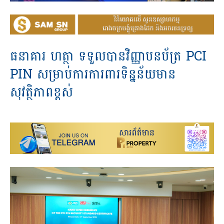
ធនាគារ ហត្ថា ទទួលបានវិញ្ញាបនប័ត្រ PCI
PIN សម្រាប់ការការពារទិន្នន័យមាន
សុវត្ថិភាពខ្ពស់