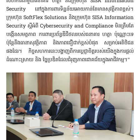
សហការជាមួយធនាគារ ហត្ថា និងក្រុមហ៊ុន SISA Information
Security នៅក្នុងការពារទិន្នន័យអោយកាន់តែមានសុវត្ថិភាពខ្ពស់។
ក្រុមហ៊ុន SoftFlex Solutions និងក្រុមហ៊ុន SISA Information
Security ស្តីអំពី ​Cybersecurity and Compliance មិនត្រឹមតែ
បង្កើនសមត្ថភាព ការពារប្រព័ន្ធឌីជីថលរបស់ធនាគារ ហត្ថា ប៉ុណ្ណោះទេ
ប៉ុន្តែនឹងធានាសុវត្ថិភាព និងភាពជឿជាក់ខ្ពស់បំផុត សម្រាប់អតិថិជន
ផងដែរ។ កិច្ចសហការនេះបង្ហាញពីការប្តេជ្ញាចិត្តរបស់យើងក្នុងការផ្តល់
ដំណោះស្រាយ និង ច្នៃប្រឌិតដែលជំរុញភាពជោគជ័យក្នុងអាជីវកម្ម។”