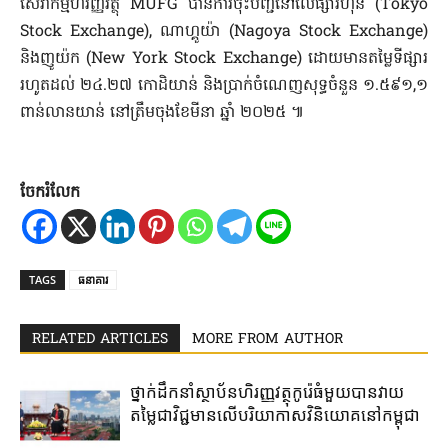
សេវាកម្មហិរញ្ញវត្ថុ MUFG បានការចុះបញ្ជីនៅលើផ្សារហ៊ុន (Tokyo
Stock Exchange), ណាហ្គូយ៉ា (Nagoya Stock Exchange)
និងញូយ៉ក (New York Stock Exchange) ដោយមានតម្លៃទីផ្សារ
រហូតដល់ ២៤.២៧ កោដិយាន់ និងប្រាក់ចំណេញសុទ្ធចំនួន ១.៥៩១,១
ពាន់លានយាន់ នៅត្រឹមចុងខែមីនា ឆ្នាំ ២០២៥ ៕
ចែករំលែក
TAGS
ធនាគារ
RELATED ARTICLES
MORE FROM AUTHOR
ថ្នាក់​ដឹកនាំ​ស្ថាប័ន​ហិរញ្ញវត្ថុ​កូរ៉េ​ធំ​មួយ​បាន​វាយ​
តម្លៃ​ជា​វិជ្ជមាន​លើ​បរិយាកាស​វិនិយោគ​នៅ​កម្ពុជា​