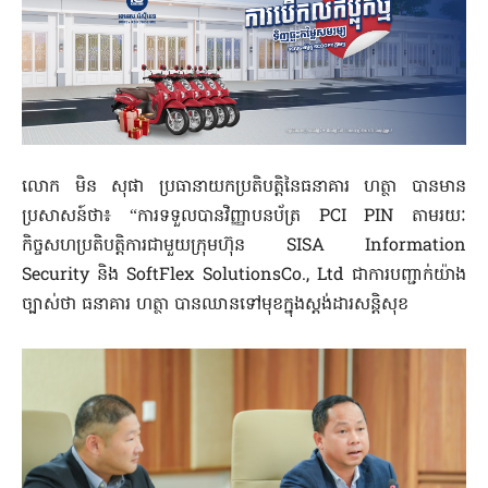
លោក មិន សុផា ប្រធានាយកប្រតិបត្តិនៃធនាគារ ហត្ថា បានមាន
ប្រសាសន៍ថា៖ “ការទទួលបានវិញ្ញាបនប័ត្រ PCI PIN តាមរយៈ
កិច្ចសហប្រតិបត្តិការជាមួយក្រុមហ៊ុន SISA Information
Security និង SoftFlex SolutionsCo., Ltd ជាការបញ្ជាក់យ៉ាង
ច្បាស់ថា ធនាគារ ហត្ថា បានឈានទៅមុខក្នុងស្តង់ដារសន្តិសុខ