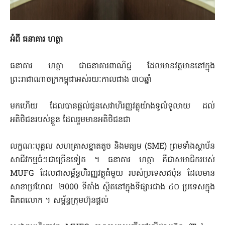
អំពី ធនាគារ ហត្ថា
ធនាគារ ហត្ថា ជាធនាគារពាណិជ្ជ ដែលមានវត្តមាននៅក្នុង
ព្រះរាជាណាចក្រកម្ពុជាអស់រយៈកាលជាង ៣០ឆ្នាំ
មកហើយ ដែលបានផ្តល់ជូនសេវាហិរញ្ញវត្ថុយ៉ាងទូលំទូលាយ ដល់
អតិថិជនរបស់ខ្លួន ដែលរួមមានអតិថិជនជា
លក្ខណៈបុគ្គល សហគ្រាសខ្នាតតូច និងមធ្យម (SME) ព្រមទាំងស្ថាប័ន
សាជីវកម្មធំៗជាច្រើនទៀត ។ ធនាគារ ហត្ថា គឺជាសមាជិករបស់
MUFG ដែលជាសម្ព័ន្ធហិរញ្ញវត្ថុធំមួយ របស់ប្រទេសជប៉ុន ដែលមាន
សាខាប្រហែល ​ ២000 ទីតាំង ស្ថិតនៅក្នុងទីផ្សារជាង ៤០ ប្រទេសក្នុង
ពិភពលោក ។ សម្ព័ន្ធក្រុមហ៊ុនផ្តល់