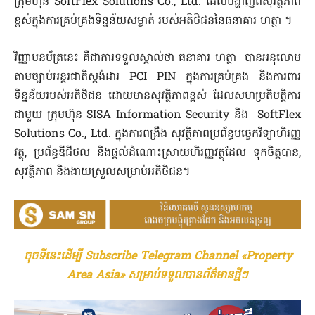
ក្រុមហ៊ុន SoftFlex Solutions Co., Ltd. ដែលបង្ហាញពីសុវត្ថិភាព
ខ្ពស់ក្នុងការគ្រប់គ្រងទិន្នន័យសម្ងាត់ របស់អតិថិជននៃធនាគារ ហត្ថា ។
វិញ្ញាបនប័ត្រនេះ គឺជាការទទួលស្គាល់ថា ធនាគារ ហត្ថា បានអនុលោម
តាមច្បាប់អន្តរជាតិស្តង់ដារ PCI PIN ក្នុងការគ្រប់គ្រង និងការពារ
ទិន្នន័យរបស់អតិថិជន ដោយមានសុវត្ថិភាពខ្ពស់ ដែលសហប្រតិបត្តិការ
ជាមួយ ក្រុមហ៊ុន SISA Information Security និង SoftFlex
Solutions Co., Ltd. ក្នុងការពង្រឹង សុវត្ថិភាពប្រព័ន្ធបច្ចេកវិទ្យាហិរញ្ញ
វត្ថុ, ប្រព័ន្ធឌីជីថល និងផ្តល់ដំណោះស្រាយហិរញ្ញវត្ថុដែល ទុកចិត្តបាន,
សុវត្ថិភាព និងងាយស្រួលសម្រាប់អតិថិជន។
ចុចទីនេះដើម្បី Subscribe Telegram Channel «Property
Area Asia» សម្រាប់ទទួលបានព័ត៌មានថ្មីៗ