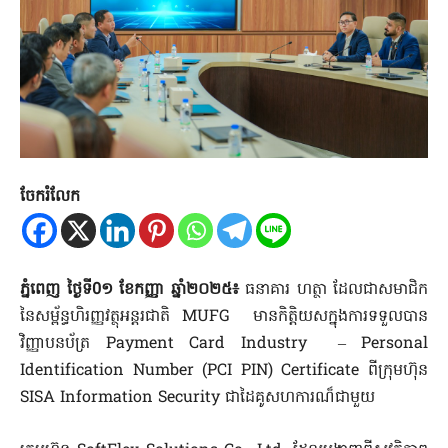
ចែករំលែក
ភ្នំពេញ ថ្ងៃទី0១ ខែកញ្ញា ឆ្នាំ២០២៥៖
ធនាគារ ហត្ថា ដែលជាសមាជិក
នៃសម្ព័ន្ធហិរញ្ញវត្ថុអន្តរជាតិ MUFG មានកិត្តិយសក្នុងការទទួលបាន
វិញ្ញាបនប័ត្រ Payment Card Industry – Personal
Identification Number (PCI PIN) Certificate ពីក្រុមហ៊ុន
SISA Information Security ជាដៃគូសហការណ៏ជាមួយ