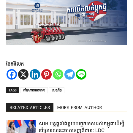
ចែករំលែក
TAGS
តម្លៃហាងឆេងមាស
សេដ្ឋកិច្ច
RELATED ARTICLES
MORE FROM AUTHOR
ADB បន្ត​ផ្តល់​ជំនួយ​បច្ចេកទេស​ដល់​កម្ពុជា​ដើម្បី​
នាំ​ប្រទេស​នេះ​ចាក​ចេញ​ពី​ឋានៈ LDC