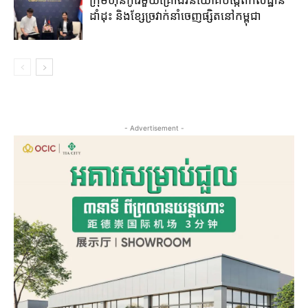
ដាំដុះ​ និង​ខ្សែ​ច្រវាក់​នាំ​ចេញ​ផ្សិត​នៅ​កម្ពុជា​
- Advertisement -