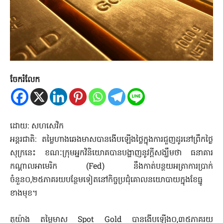
ចែករំលែក
ដោយ: សហសេវិក
អន្តរជាតិ: តម្លៃហាងឆេងមាសបានងើបឡើងថ្លៃក្នុងការជួញដូរនៅព្រឹកថ្ងៃ
សុក្រនេះ ខណៈក្រុមអ្នកវិនិយោគបានបង្ហាញនូវក្តីសង្ឃឹមថា ធនាគារ
កណ្តាលអាមេរិក (Fed) នឹងកាត់បន្ថយអត្រាការប្រាក់
ចំនួន០,២៥ភាគរយបន្ថែមទៀតនៅកិច្ចប្រជុំគោលនយោបាយក្នុងខែធ្នូ
ខាងមុខ។
តួយ៉ាង តម្លៃមាស Spot Gold បានងើបឡើង០,៣៥ភាគរយ