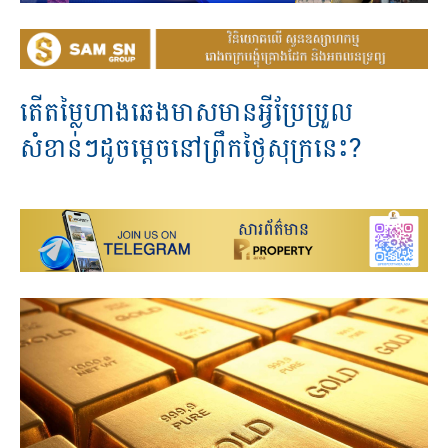
តើតម្លៃហាងឆេងមាសមានអ្វីប្រែប្រួល
សំខាន់ៗដូចម្តេចនៅព្រឹកថ្ងៃសុក្រនេះ?