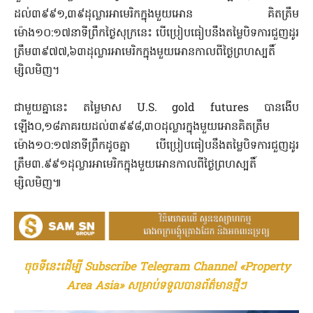
ដល់៣៩៩១,៣៩ដុល្លារអាមេរិកក្នុងមួយអោន គិតត្រឹម
ម៉ោង១០:១៧នាទីព្រឹកថ្ងៃសុក្រនេះ បើប្រៀបធៀបនឹងតម្លៃបិទការជួញដូរ
ត្រឹម៣៩៧៧,៦៣ដុល្លារអាមេរិកក្នុងមួយអោនកាលពីថ្ងៃព្រហស្បតិ៍
ម្សិលមិញ។
ជាមួយគ្នានេះ តម្លៃមាស U.S. gold futures បានងើប
ឡើង០,១៨ភាគរយដល់៣៩៩៨,៣០ដុល្លារក្នុងមួយអោនគិតត្រឹម
ម៉ោង១០:១៧នាទីព្រឹកដូចគ្នា បើប្រៀបធៀបនឹងតម្លៃបិទការជួញដូរ
ត្រឹម៣.៩៩១ដុល្លារអាមេរិកក្នុងមួយអោនកាលពីថ្ងៃព្រហស្បតិ៍
ម្សិលមិញ៕
ចុចទីនេះដើម្បី Subscribe Telegram Channel «Property
Area Asia» សម្រាប់ទទួលបានព័ត៌មានថ្មីៗ