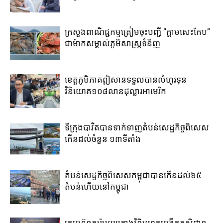
ក្រសួងពាណិជ្ជកម្ម​ត្រៀម​ចុះបញ្ជី​ ​”ក្តាមសេះកែប”​
ជា​ម៉ាក​សម្គាល់​ភូមិ​សាស្រ្ត​ទំនិញ​
ខេត្ត​ភូមិភាគឦសាន​ទទួល​បាន​លំហូរទុន​
វិនិយោគ​១០៨​លាន​ដុល្លារ​អាមេរិក​
ទីក្រុងបាវិត​បាន​ទាក់​ទាញ​តំបន់​សេដ្ឋកិច្ច​ពិសេស​
កើន​ដល់​ចំនួន ១៣​ទីតាំង​
តំបន់សេដ្ឋកិច្ច​ពិសេស​កម្ពុជា​បាន​កើន​ដល់​៦៥​
តំបន់​ហើយ​នៅ​កម្ពុជា
ក្រុមហ៊ុន​កូរ៉េ​មួយគ្រោង​វិនិយោគ​បង្កើត​កសិដ្ឋាន​