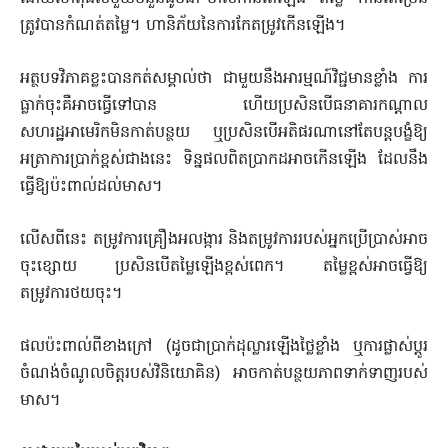
ត្រូវបានកំណត់តម្លៃ។ ហានិភ័យនៃការកែតម្រូវកើនឡើង។
អត្ថបទវិភាគខ្លះបានកត់សម្គាល់ថា ជាមួយនឹងអារម្មណ៍វិជ្ជមានខ្លាំង ការ
ធ្លាក់ចុះគឺអាចធ្វើទៅបាន ហើយប្រសិនបើធនាគារកណ្តាល
សហរដ្ឋអាមេរិកមិនកាត់បន្ថយ ឬប្រសិនបើអតិផរណានៅតែបន្តបង្ខំឱ្យ
អត្រាការប្រាក់ខ្ពស់ជាងនេះ ទិន្នផលពិតប្រាកដអាចកើនឡើង ដែលនឹង
ធ្វើឱ្យប៉ះពាល់ដល់មាស។
លើសពីនេះ តម្រូវការគ្រឿងអលង្ការ និងតម្រូវការរបស់អ្នកប្រើប្រាស់អាច
ចុះខ្សោយ ប្រសិនបើតម្លៃឡើងខ្ពស់ពេក។ តម្លៃខ្ពស់អាចធ្វើឱ្យ
តម្រូវការថយចុះ។
ផលប៉ះពាល់ពីខាងក្រៅ (ដូចជាប្រាក់ដុល្លារឡើងថ្លៃខ្លាំង ឬការផ្លាស់ប្តូរ
ចំណង់ចំណូលចិត្តរបស់វិនិយោគិន) អាចកាត់បន្ថយភាពទាក់ទាញរបស់
មាស។