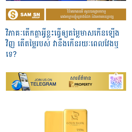
វិភាគៈតើកត្តាអ្វីខ្លះធ្វើឲ្យតម្លៃមាសកើនឡើង
វិញ តើតម្លៃរបស់ វានឹងកើនរយៈពេលវែងឬ
ទេ?