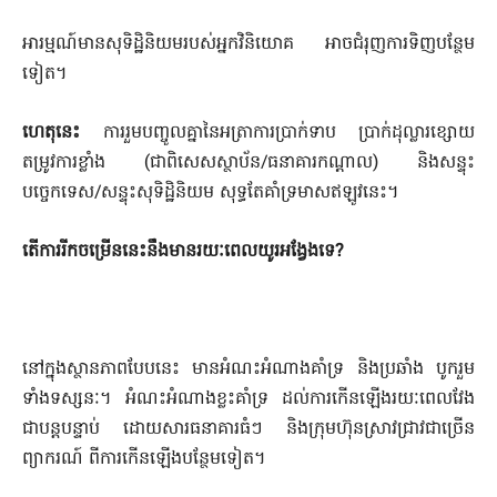
អារម្មណ៍មានសុទិដ្ឋិនិយមរបស់អ្នកវិនិយោគ អាចជំរុញការទិញបន្ថែម
ទៀត។
ហេតុនេះ
ការរួមបញ្ចូលគ្នានៃអត្រាការប្រាក់ទាប ប្រាក់ដុល្លារខ្សោយ
តម្រូវការខ្លាំង (ជាពិសេសស្ថាប័ន/ធនាគារកណ្តាល) និងសន្ទុះ
បច្ចេកទេស/សន្ទុះសុទិដ្ឋិនិយម សុទ្ធតែគាំទ្រមាសឥឡូវនេះ។
តើការរីកចម្រើននេះនឹងមានរយៈពេលយូរអង្វែងទេ
?
នៅក្នុងស្ថានភាពបែបនេះ មានអំណះអំណាងគាំទ្រ និងប្រឆាំង បូករួម
ទាំងទស្សនៈ។ អំណះអំណាងខ្លះគាំទ្រ ដល់ការកើនឡើងរយៈពេលវែង
ជាបន្តបន្ទាប់ ដោយសារធនាគារធំៗ និងក្រុមហ៊ុនស្រាវជ្រាវជាច្រើន
ព្យាករណ៍ ពីការកើនឡើងបន្ថែមទៀត។