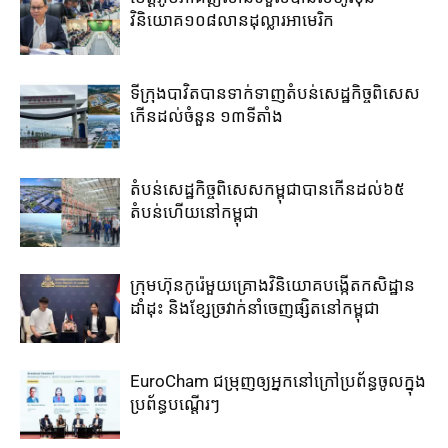
វិនិយោគ​១០៨​លាន​ដុល្លារ​អាមេរិក​
ទីក្រុងបាវិត​បាន​ទាក់​ទាញ​តំបន់​សេដ្ឋកិច្ច​ពិសេស​
កើន​ដល់​ចំនួន ១៣​ទីតាំង​
តំបន់សេដ្ឋកិច្ច​ពិសេស​កម្ពុជា​បាន​កើន​ដល់​៦៥​
តំបន់​ហើយ​នៅ​កម្ពុជា
ក្រុមហ៊ុន​កូរ៉េ​មួយគ្រោង​វិនិយោគ​បង្កើត​កសិដ្ឋាន​
ដាំដុះ​ និង​ខ្សែ​ច្រវាក់​នាំ​ចេញ​ផ្សិត​នៅ​កម្ពុជា​
EuroCham ជម្រុញឲ្យអ្នកនៅក្រៅប្រព័ន្ធចូលក្នុង
ប្រព័ន្ធបណ្តើរៗ