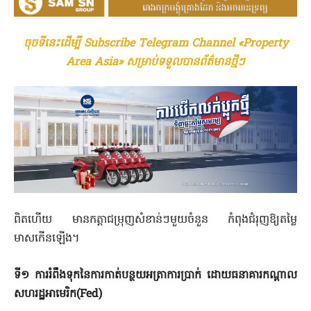
ចុចទីនេះដើម្បី Subscribe Telegram Channel «Property
Area Asia» សម្រាប់ទទួលបានព័ត៌មានថ្មីៗ
ពិតហើយ មានកត្តាជម្រុញសំខាន់ៗមួយចំនួន កំពុងជំរុញឱ្យតម្លៃ
មាសកើនឡើង។
ទី១
ការរំពឹងទុកនៃការកាត់បន្ថយអត្រាការប្រាក់ ដោយធនាគារកណ្តាល
សហរដ្ឋអាមេរិក(
Fed
)