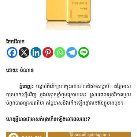
ចែករំលែក
ដោយៈ ចំណាន
ភ្នំពេញៈ
បន្ទាប់ពីដាំក្បាលចុះរយៈពេលជិត២សប្តាហ៍ តម្លៃមាស
បានហក់ឡើងវិញ ក្នុងប៉ុន្មានឆ្នាំចុងក្រោយនេះ ស្របពេលអ្នកវិភាគមួយ
ចំនួនបានព្យាករណ៍ថា តម្លៃមាសនឹងកើនឡើងខ្លាំងនៅខែធ្នូខាងមុខ។
ហេតុអ្វីបានជាមាសកំពុងកើនឡើងនៅពេលនេះ
?