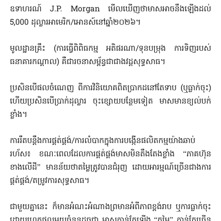
ឧទាហរណ៍ J.P. Morgan មើលឃើញថាមាសអាចនឹងឡើងដល់
5,000 ដុល្លារអាមេរិក/អោនស៍នៅឆ្នាំ២០២៦។
មូលដ្ឋានគ្រឹះ (ការធ្វើពិពិធកម្ម អតិផរណា/ទុនបម្រុង ការទិញរបស់
ធនាគារកណ្តាល) គឺជារចនាសម្ព័ន្ធជាជាងវដ្តសុទ្ធសាធ។
ប្រសិនបើផលចំណេញ ពីការវិនិយោគពិតប្រាកដនៅតែទាប (ឬធ្លាក់ចុះ)
ហើយប្រសិនបើប្រាក់ដុល្លារ ចុះខ្សោយបន្ថែមទៀត មាសមានខ្យល់បក់
ខ្លាំង។
ការរឹតបន្តឹងការផ្គត់ផ្គង់/ការលំបាកក្នុងការបង្កើនផលិតកម្មយ៉ាងឆាប់
រហ័ស៖ ខណៈពេលដែលការផ្គត់ផ្គង់មាសមិនតឹងតែងខ្លាំង “ភាគហ៊ុន
ខាងលើដី” មានន័យថាតម្លៃត្រូវបានជំរុញ ដោយអារម្មណ៍ច្រើនជាងការ
ផ្គត់ផ្គង់/តម្រូវការសុទ្ធសាធ។
ជាមួយគ្នានេះ ក៏មានអំណះអំណាងព្រមានអំពីភាពខ្ពង់រាប ឬការធ្លាក់ចុះ
ដោយហេតុផលមួយចំនួនដូចជា មាសកាន់តែឡើង “តម្លៃ” កាន់តែច្រើន