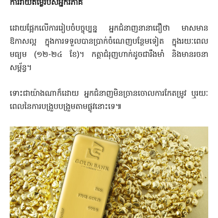
ការវាយតម្លៃរបស់អ្នកវិភាគ
ដោយផ្អែកលើការរៀបចំបច្ចុប្បន្ន អ្នកជំនាញនានាជឿថា មាសមាន
ឱកាសល្អ ក្នុងការទទួលបានប្រាក់ចំណេញបន្ថែមទៀត ក្នុងរយៈពេល
មធ្យម (១២-២៤ ខែ)។ កត្តាជំរុញហាក់ដូចជារឹងមាំ និងមានរចនា
សម្ព័ន្ធ។
ទោះជាយ៉ាងណាក៏ដោយ អ្នកជំនាញមិនច្រានចោលការកែតម្រូវ ឬរយៈ
ពេលនៃការបង្រួបបង្រួមតាមផ្លូវនោះទេ៕