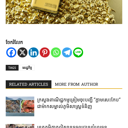
ចែករំលែក
TAGS
សេដ្ឋកិច្ច
RELATED ARTICLES
MORE FROM AUTHOR
ក្រសួងពាណិជ្ជកម្ម​ត្រៀម​ចុះបញ្ជី​ ​”ក្តាមសេះកែប”​
ជា​ម៉ាក​សម្គាល់​ភូមិ​សាស្រ្ត​ទំនិញ​
ខេត្ត​ភូមិភាគឦសាន​ទទួល​បាន​លំហូរទុន​