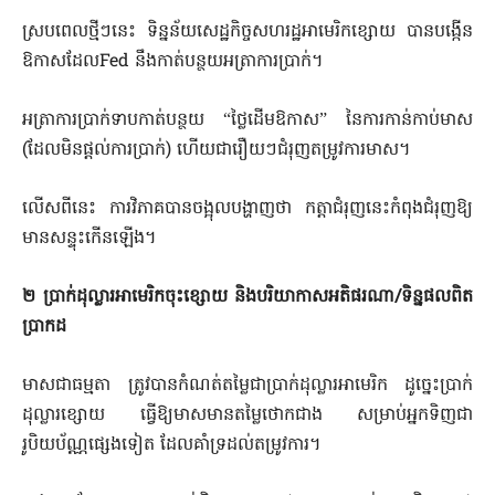
ស្របពេលថ្មីៗនេះ ទិន្នន័យសេដ្ឋកិច្ចសហរដ្ឋអាមេរិកខ្សោយ បានបង្កើន
ឱកាសដែលFed នឹងកាត់បន្ថយអត្រាការប្រាក់។
អត្រាការប្រាក់ទាបកាត់បន្ថយ “ថ្លៃដើមឱកាស” នៃការកាន់កាប់មាស
(ដែលមិនផ្តល់ការប្រាក់) ហើយជារឿយៗជំរុញតម្រូវការមាស។
លើសពីនេះ ការវិភាគបានចង្អុលបង្ហាញថា កត្តាជំរុញនេះកំពុងជំរុញឱ្យ
មានសន្ទុះកើនឡើង។
២
ប្រាក់ដុល្លារអាមេរិកចុះខ្សោយ និងបរិយាកាសអតិផរណា/ទិន្នផលពិត
ប្រាកដ
មាសជាធម្មតា ត្រូវបានកំណត់តម្លៃជាប្រាក់ដុល្លារអាមេរិក ដូច្នេះប្រាក់
ដុល្លារខ្សោយ ធ្វើឱ្យមាសមានតម្លៃថោកជាង សម្រាប់អ្នកទិញជា
រូបិយប័ណ្ណផ្សេងទៀត ដែលគាំទ្រដល់តម្រូវការ។