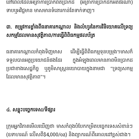
នៅពេលដែលអត្រាការប្រាក់ពិតប្រាកដ (អត្រាការប្រាក់ដកអតិផរណា)
ទាបឬអវិជ្ជមាន មាសមានទំនោរកាន់តែទាក់ទាញ។
៣. តម្រូវការខ្លាំងពីធនាគារកណ្តាល និងលំហូរនៃការវិនិយោគលើទ្រព្យ
សកម្មដែលមានសុវត្ថិភាព/ការធ្វើពិពិធកម្មផលប័ត្រ
ធនាគារកណ្តាលកំពុងទិញមាស ដើម្បីធ្វើពិពិធកម្មទុនបម្រុង។មាសក៏
ទទួលបានអត្ថប្រយោជន៍ផងដែរ ក្នុងអំឡុងពេលមានភាពមិនប្រាកដ
ប្រជាខាងសេដ្ឋកិច្ច ឬភូមិសាស្ត្រនយោបាយក្នុងនាមជា “ទ្រព្យ​សកម្ម
ដែលមានសុវត្ថិភាព”។
៤. សន្ទុះបច្ចេកទេស/ទីផ្សារ
ក្រុមអ្នកវិភាគមើលឃើញថា មាសកំពុងបំបែកកម្រិតបច្ចេកទេសសំខាន់ៗ
(ឧទាហរណ៍ លើសពី$4,000/oz) និងព្យាករណ៍ពីគោលដៅខ្ពស់ជាង។