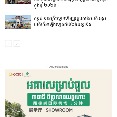
ក្នុងឆ្នាំ២០២៦
កម្ពុជាមានគ្រឹះស្ថានហិរញ្ញវត្ថុឯកជនជាតិ អន្តរ
ជាតិកើនឡើងរហូតដល់២៤៤ស្ថាប័ន
- Advertisement -