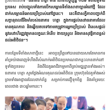
ប្រសាសន៍ថា
៖ “ធនាគារ ហត្ថា មាន សាខាបច្ចុប្បន្ន ១៥៦ ទីតាំងទូទាំង
ប្រទេស រាប់បញ្ចូលទាំងការបើកសម្ពោធទីតាំងសាខាច្បារអំពៅថ្មី ដែល
ដាក់សម្ភោធន៍អោយប្រើប្រាស់នៅថ្ងៃនេះ។ នេះគឺជាសក្ខីភាពបញ្ជាក់ពី
សក្ដានុពលដ៏រឹងមាំរបស់ធនាគារ ហត្ថា ក្នុងការផ្តល់សេវាធនាគារដែល
មានគុណភាព និងឆ្លើយតបទៅតាមតម្រូវការអ្នកប្រើប្រាស់ ពិសេសផ្ដល់
នូវសេវាហិរញ្ញវត្ថុមានលក្ខណៈទំនើប ងាយស្រួល និងមានសុវត្ថិភាពខ្ពស់
ដល់អតិថិជន“។
ការបន្ថែមទីតាំងសាខាថ្មីនេះ អាចប្រព្រឹត្តទៅបានដោយសារតែមានការ
គាំទ្រយ៉ាងពេញទំហឹងពីសំណាក់អតិថិជនប្រមាណជាកន្លះលាននាក់នៅ
ទូទាំងប្រទេស និងពីដៃគូរអាជីវកម្មមកពីគ្រប់មជ្ឈដ្ឋានទាំងអស់។
ធនាគារ ហត្ថា សូមថ្លែងអំណរគុណដល់អតិថិជន ក្រុមហ៊ុនដៃគូទាំងអស់
ព្រមទាំងអាជ្ញាធរដែលពាក់ព័ន្ធ សម្រាប់ការជឿទុកចិត្ត និងគាំទ្ររយៈ
ពេលជាង ៣០ឆ្នាំមកនេះ។