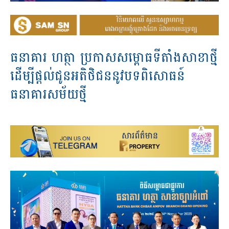
ធនាគារ ហត្ថា ប្រកាសសម្ពោធទីតាំងសាខាថ្មី
ដើម្បីផ្តល់ជូនអតិថិជននូវបទពិសោធន៍
ធនាគារសម័យថ្មី