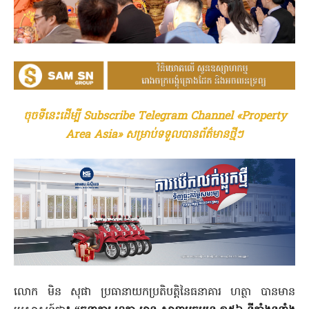
ចុចទីនេះដើម្បី Subscribe Telegram Channel «Property
Area Asia» សម្រាប់ទទួលបានព័ត៌មានថ្មីៗ
លោក មិន សុផា ប្រធានាយកប្រតិបត្តិនៃធនាគារ ហត្ថា បានមាន