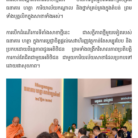
ពិធីបើកសម្ពោធទីតាំងសាខាថ្មីនេះ មានការចូលរួមពីគណៈគ្រប់គ្រង
ធនាគារ ហត្ថា ការិយាល័យកណ្តាល និងថ្នាក់គ្រប់គ្រងក្នុងតំបន់ ព្រម
ទាំងបុគ្គលិកក្នុងសាខាទាំងអស់។​
ការបើកដំណើរការទីតាំងសាខាថ្មីនេះ ជាសក្ខីភាពថ្មីមួយទៀតរបស់
ធនាគារ ហត្ថា ក្នុងការប្តេជ្ញាចិត្តផ្តល់សេវាហិរញ្ញវត្ថុកាន់តែសម្បូរបែប និង
ប្រកបដោយនិរន្តភាពជូនអតិថិជន ព្រមទាំងពង្រីកវិសាលភាពប្រតិបត្តិ
ការកាន់តែជិតជាមួយអតិថិជន ជាមួយការិយល័យសាខាដែលប្រកបទៅ
ដោយផាសុខភាព។​