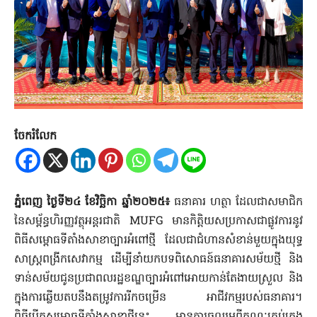
ចែករំលែក
ភ្នំពេញ ថ្ងៃទី២៤ ខែវិច្ឆិកា ឆ្នាំ២០២៥៖
ធនាគារ ហត្ថា ដែលជាសមាជិក
នៃសម្ព័ន្ធហិរញ្ញវត្ថុអន្តរជាតិ MUFG មានកិត្តិយសប្រកាសជាផ្លូវការនូវ
ពិធីសម្ពោធទីតាំងសាខាច្បារអំពៅថ្មី ដែលជាជំហានសំខាន់មួយក្នុងយុទ្ធ
សាស្ត្រពង្រីកសេវាកម្ម​ ដើម្បីនាំយកបទពិសោធន៍ធនាគារសម័យថ្មី និង
ទាន់សម័យជូនប្រជាពលរដ្ឋខណ្ឌច្បារអំពៅអោយកាន់តែងាយស្រួល និង
ក្នុងការឆ្លើយតបនឹងតម្រូវការរីកចម្រើន អាជីវកម្មរបស់ធនាគារ។