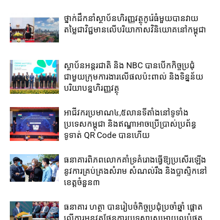
ថ្នាក់​ដឹកនាំ​ស្ថាប័ន​ហិរញ្ញវត្ថុ​កូរ៉េ​ធំ​មួយ​បាន​វាយ​
តម្លៃ​ជា​វិជ្ជមាន​លើ​បរិយាកាស​វិនិយោគ​នៅ​កម្ពុជា​
ស្ថាប័ន​អន្តរជាតិ ​និង NBC បាន​បើក​កិច្ច​ប្រជុំ​
ជាមួយ​ក្រុម​ការងារ​លើ​ផល​ប៉ះពាល់​ និង​ទិន្នន័យ​
បរិយា​បន្ន​ហិរញ្ញវត្ថុ
អាជីវករ​ប្រមាណ​៤,៥​លាន​ទីតាំង​នៅ​ទូទាំង​
ប្រទេស​កម្ពុជា​ និង​ឥណ្ឌា​អាច​ប្រើ​ប្រាស់​ប្រព័ន្ធ​
ទូទាត់ ​QR Code បាន​ហើយ​
ធនាគារពិភពលោកគាំទ្រគំរោងធ្វើឱ្យប្រសើរឡើង
នូវការគ្រប់គ្រងសំរាម សំណល់រឹង និងប្លាស្ទិកនៅ
ខេត្តចំនួន៣
ធនាគារ ហត្ថា បានរៀបចំកិច្ចប្រជុំប្រចាំឆ្នាំ ផ្តោត
លើការអនុវត្តផែនការយុទ្ធសាស្រ្តអោយល្អបំផុត