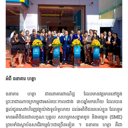
អំពី ធនាគារ ហត្ថា
ធនាគារ ហត្ថា ជាធនាគារពាណិជ្ជ ដែលមានវត្តមាននៅក្នុង
ព្រះរាជាណាចក្រកម្ពុជាអស់រយៈកាលជាង ៣០ឆ្នាំមកហើយ ដែលបាន
ផ្តល់ជូនសេវាហិរញ្ញវត្ថុយ៉ាងទូលំទូលាយ ដល់អតិថិជនរបស់ខ្លួន ដែលរួម
មានអតិថិជនជាលក្ខណៈបុគ្គល សហគ្រាសខ្នាតតូច និងមធ្យម (SME)
ព្រមទាំងស្ថាប័នសាជីវកម្មធំៗជាច្រើនទៀត ។ ធនាគារ ហត្ថា គឺជា