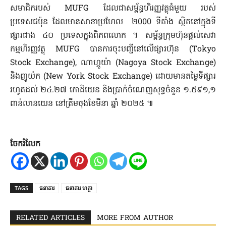
សមាជិករបស់ MUFG ដែលជាសម្ព័ន្ធហិរញ្ញវត្ថុធំមួយ របស់
ប្រទេសជប៉ុន ដែលមានសាខាប្រហែល ២000 ទីតាំង ស្ថិតនៅក្នុងទី
ផ្សារជាង ៤០ ប្រទេសក្នុងពិភពលោក ។ សម្ព័ន្ធក្រុមហ៊ុនផ្តល់សេវា
កម្មហិរញ្ញវត្ថុ MUFG បានការចុះបញ្ជីនៅលើផ្សារហ៊ុន (Tokyo
Stock Exchange), ណាហ្គូយ៉ា (Nagoya Stock Exchange)
និងញូយ៉ក (New York Stock Exchange) ដោយមានតម្លៃទីផ្សារ
រហូតដល់ ២៤.២៧ កោដិយេន និងប្រាក់ចំណេញសុទ្ធចំនួន ១.៥៩១,១
ពាន់លានយេន នៅត្រឹមចុងខែមីនា ឆ្នាំ ២០២៥ ៕
ចែករំលែក
TAGS
ធនាគារ
ធនាគារ ហត្ថា
RELATED ARTICLES
MORE FROM AUTHOR