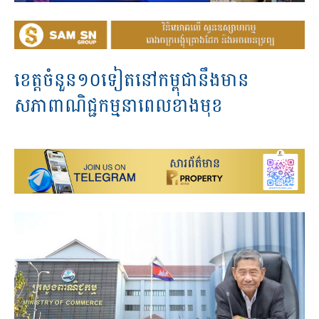
ខេត្តចំនួន១០ទៀតនៅកម្ពុជានឹងមាន
សភាពាណិជ្ជកម្មនាពេលខាងមុខ