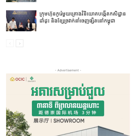
ក្រុមហ៊ុន​កូរ៉េ​មួយគ្រោង​វិនិយោគ​បង្កើត​កសិដ្ឋាន​
ដាំដុះ​ និង​ខ្សែ​ច្រវាក់​នាំ​ចេញ​ផ្សិត​នៅ​កម្ពុជា​
- Advertisement -