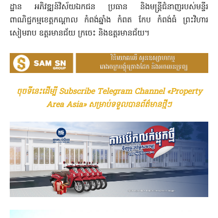
ដ្ឋាន អភិវឌ្ឍន៍វិស័យឯកជន ប្រធាន និងមន្ត្រីជំនាញរបស់មន្ទីរ
ពាណិជ្ជកម្មខេត្តកណ្តាល កំពង់ឆ្នាំង កំពត កែប កំពង់ធំ ព្រះវិហារ
សៀមរាប ឧត្តរមានជ័យ ក្រចេះ និងឧត្តរមានជ័យ។
ចុចទីនេះដើម្បី Subscribe Telegram Channel «Property
Area Asia» សម្រាប់ទទួលបានព័ត៌មានថ្មីៗ