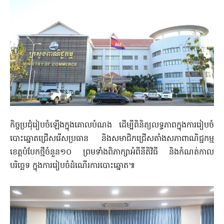
កិច្ចប្រជុំរៀបចំឡើងក្នុងគោលបំណង ដើម្បីពិនិត្យលទ្ធភាពក្នុងការរៀបចំ
បោះឆ្នោតជ្រើសរើសប្រធាន និងសមាជិកជ្រើសតាំងសភាពាណិជ្ជកម្ម
ខេត្តបំបែកថ្មីចំនួន១០ ព្រមទាំងពិភាក្សាអំពីនីតិវិធី និងកំណត់កាល
បរិច្ឆេទ ក្នុងការរៀបចំដំណើរការបោះឆ្នោត៕