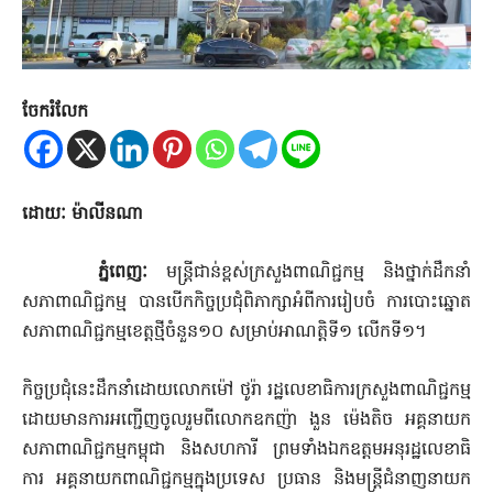
ចែករំលែក
ដោយៈ ម៉ាលីនណា
ភ្នំពេញៈ
មន្រ្តីជាន់ខ្ពស់ក្រសួងពាណិជ្ជកម្ម និងថ្នាក់ដឹកនាំ
សភាពាណិជ្ជកម្ម បានបើកកិច្ចប្រជុំពិភាក្សាអំពីការរៀបចំ ការបោះឆ្នោត
សភាពាណិជ្ជកម្មខេត្តថ្មីចំនួន១០ សម្រាប់អាណត្តិទី១ លើកទី១។
កិច្ចប្រជុំនេះដឹកនាំដោយលោកម៉ៅ ថូរ៉ា រដ្ឋលេខាធិការក្រសួងពាណិជ្ជកម្ម
ដោយមានការអញ្ជើញចូលរួមពីលោកឧកញ៉ា ងួន ម៉េងតិច អគ្គនាយក
សភាពាណិជ្ជកម្មកម្ពុជា និងសហការី ព្រមទាំងឯកឧត្តមអនុរដ្ឋលេខាធិ
ការ អគ្គនាយកពាណិជ្ជកម្មក្នុងប្រទេស ប្រធាន និងមន្រ្តីជំនាញនាយក