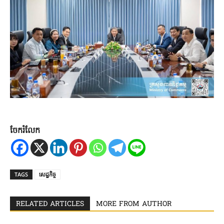
ចែករំលែក
TAGS
សេដ្ឋកិច្ច
RELATED ARTICLES
MORE FROM AUTHOR