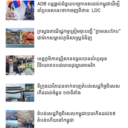
ADB បន្ត​ផ្តល់​ជំនួយ​បច្ចេកទេស​ដល់​កម្ពុជា​ដើម្បី​
នាំ​ប្រទេស​នេះ​ចាក​ចេញ​ពី​ឋានៈ LDC
ក្រសួងពាណិជ្ជកម្ម​ត្រៀម​ចុះបញ្ជី​ ​”ក្តាមសេះកែប”​
ជា​ម៉ាក​សម្គាល់​ភូមិ​សាស្រ្ត​ទំនិញ​
ខេត្ត​ភូមិភាគឦសាន​ទទួល​បាន​លំហូរទុន​
វិនិយោគ​១០៨​លាន​ដុល្លារ​អាមេរិក​
ទីក្រុងបាវិត​បាន​ទាក់​ទាញ​តំបន់​សេដ្ឋកិច្ច​ពិសេស​
កើន​ដល់​ចំនួន ១៣​ទីតាំង​
តំបន់សេដ្ឋកិច្ច​ពិសេស​កម្ពុជា​បាន​កើន​ដល់​៦៥​
តំបន់​ហើយ​នៅ​កម្ពុជា