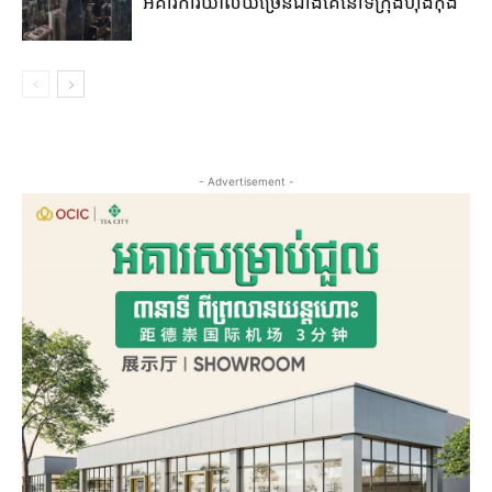
អគារការិយាល័យច្រើនជាងគេនៅទីក្រុងហុងកុង
- Advertisement -