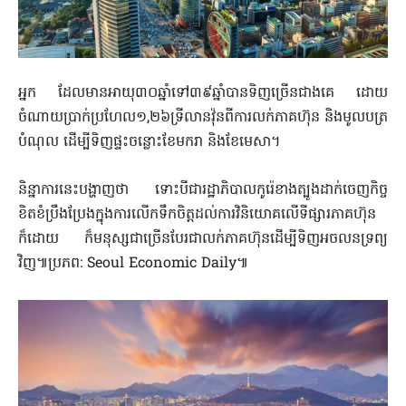
អ្នក ដែលមានអាយុ៣០ឆ្នាំទៅ៣៩ឆ្នាំបានទិញច្រើនជាងគេ ដោយ
ចំណាយប្រាក់ប្រហែល១,២៦ទ្រីលានវ៉ុនពីការលក់ភាគហ៊ុន និងមូលបត្រ
បំណុល ដើម្បីទិញផ្ទះចន្លោះខែមករា និងខែមេសា។
និន្នាការ​នេះ​បង្ហាញថា ទោះបីជា​រដ្ឋាភិបាលកូរ៉េខាងត្បូង​ដាក់ចេញ​កិច្ច
ខិតខំប្រឹងប្រែង​ក្នុងការលើកទឹកចិត្ត​ដល់ការវិនិយោគ​លើ​ទីផ្សារភាគហ៊ុន​
ក៏ដោយ ក៏មនុស្សជាច្រើន​បែរជា​លក់ភាគហ៊ុន​ដើម្បីទិញអចលនទ្រព្យ​
វិញ៕ប្រភព: Seoul Economic Daily៕