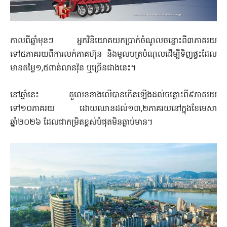
កាលពីឆ្នាំមុនៗ អ្នកវិនិយោគយកប្រាក់ចំណូលចន្លោះពី៣ភាគរយ
ទៅ៥ភាគរយពីការលក់ភាគហ៊ុន និងមូលបត្របំណុលដើម្បីទិញផ្ទះដែល
មានតម្លៃ១,៥ពាន់លានវ៉ុន ឬច្រើនជាងនេះ។
នៅឆ្នាំនេះ តួលេខខាងលើបានកើនឡើងដល់ចន្លោះពី៩ភាគរយ
ទៅ១០ភាគរយ ដោយឈានដល់១៣,២ភាគរយនៅក្នុងខែមេសា
ឆ្នាំ២០២៦ ដែលជាកម្រិតខ្ពស់បំផុតមិនធ្លាប់មាន។