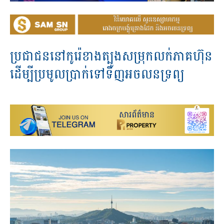
ប្រជាជន​នៅ​កូរ៉េ​ខាងត្បូង​សម្រុក​លក់​​ភាគ​ហ៊ុន​
ដើម្បី​ប្រមូល​ប្រាក់​ទៅ​ទិញ​អចលនទ្រព្យ​