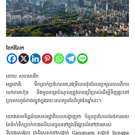
ចែករំលែក
ដោយ: សហសេវិក
អន្តរជាតិ: ទឹកប្រាក់ប្រហែល៣,៧ទ្រីលានវ៉ុនដែលប្រមូលបានពីការ
លក់ភាគហ៊ុន និងមូលបត្របំណុលត្រូវបានប្រើប្រាស់ដើម្បីទិញផ្ទះនៅ
ប្រទេសកូរ៉េខាងត្បូងក្នុងរយៈពេលបួនខែដំបូងនៃឆ្នាំនេះ។
យោងតាមទិន្នន័យរបស់រដ្ឋាភិបាលបង្ហាញថា ចំនួនប្រហែល៦៥ភាគរយ
នៃទំហំទឹកប្រាក់ខាងលើបានចូលទៅក្នុងទីផ្សារលំនៅឋានរបស់
ទីក្រុងសេអ៊ូល ជាពិសេសនៅសង្កាត់ Gangnam សង្កាត់ Songpa