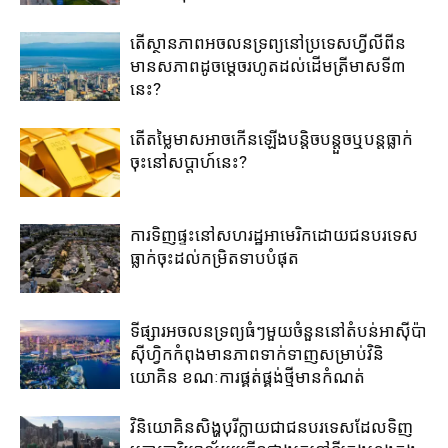
តើ​ស្ថានភាព​អចលនទ្រព្យ​នៅ​ប្រទេសហ្វីលីពីន​
មាន​សភាព​ដូច​ម្តេច​រហូត​ដល់​ដើម​ត្រីមាសទី៣​
នេះ​?​
តើតម្លៃមាសអាចកើនឡើងបន្តិចបន្តួចឬបន្តធ្លាក់
ចុះនៅសប្តាហ៍នេះ?
ការទិញផ្ទះនៅសហរដ្ឋអាមេរិកដោយជនបរទេស
ធ្លាក់ចុះដល់កម្រិតទាបបំផុត
ទីផ្សារអចលនទ្រព្យ​ធំៗមួយ​ចំនួន​នៅ​តំបន់​អាស៊ីប៉ា
ស៊ីហ្វិក​កំពុង​មាន​ភាព​ទាក់ទាញ​សម្រាប់​វិនិ
យោគិន​ ខណៈការ​ផ្គត់​ផ្គង់​ថ្មី​មាន​កំណត់
វិនិយោគិនសិង្ហបុរីក្លាយជាជនបរទេសដែលទិញ