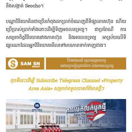
និងសង្កាត់ Seocho។
បណ្តាវិនិយោគិនជាច្រើនកំពុងដកប្រាក់ចំណេញពីទីផ្សារភាគហ៊ុន ហើយ
ប្រើប្រាស់ប្រាក់ទាំងនោះដើម្បីទិញអចលនទ្រព្យ។ ជាប្រពៃណី ការ
សម្រេចចិត្តវិនិយោគរវាងភាគហ៊ុន និងអចលនទ្រព្យ អាស្រ័យលើទី
ផ្សារណាដែលអ្នកវិនិយោគមើលទៅមានភាពទាក់ទាញជាង។
ចុចទីនេះដើម្បី Subscribe Telegram Channel «Property
Area Asia» សម្រាប់ទទួលបានព័ត៌មានថ្មីៗ