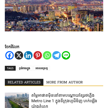
ចែករំលែក
TAGS
កូរ៉េ​ខាងត្បូង​
អចលនទ្រព្យ
RELATED ARTICLES
MORE FROM AUTHOR
តម្លៃ​អាផាត​មុិន​នៅ​តាម​បណ្តោយ​ខ្សែ​រថភ្លើង​
Metro Line 1​ ក្នុង​ទីក្រុងហូជីមិញ ​ហក់​ឡើង​
យ៉ាង​គំហុក​