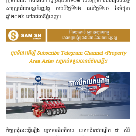
ក្រុមការនេះ ក៏បានបើកកិច្ចប្រជុំលើកទី២៨ របស់ក្រុមការងាររៀបចំយុទ្ធ
សាស្ត្របរិយាបន្នហិរញ្ញវត្ថុ ចាប់ពីថ្ងៃទី២២ ដល់ថ្ងៃទី២៥ ខែមិថុនា
ឆ្នាំ២០២៦ នៅរាជធានីភ្នំពេញ។
ចុចទីនេះដើម្បី Subscribe Telegram Channel «Property
Area Asia» សម្រាប់ទទួលបានព័ត៌មានថ្មីៗ
កិច្ចប្រជុំនេះធ្វើឡើង ក្រោមអធិបតីភាព លោកជំទាវបណ្ឌិត ជា សិរី