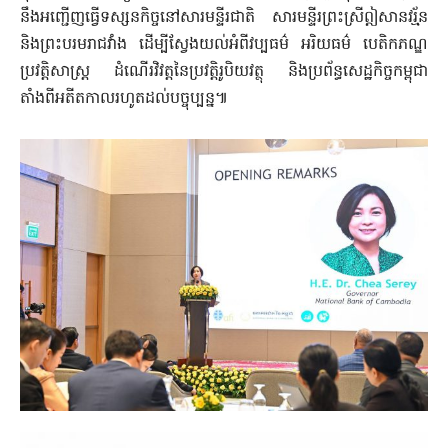
នឹងអញ្ជើញធ្វើទស្សនកិច្ចនៅសារមន្ទីរជាតិ សារមន្ទីរព្រះស្រីឦសានវរ្ម័ន
និងព្រះបរមរាជវាំង ដើម្បីស្វែងយល់អំពីវប្បធម៌ អរិយធម៌ បេតិកភណ្ឌ
ប្រវត្តិសាស្ត្រ ដំណើរវិវត្តនៃប្រវត្តិរូបិយវត្ថុ និងប្រព័ន្ធសេដ្ឋកិច្ចកម្ពុជា
តាំងពីអតីតកាលរហូតដល់បច្ចុប្បន្ន៕