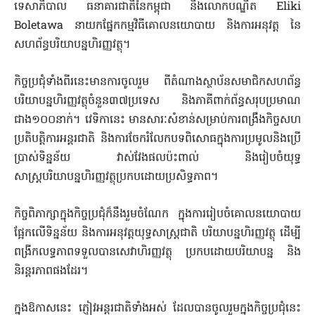
ទេសាភិបាល ធនាគារជាតិនៃកម្ពុជា និងលោកបណ្ឌិត Eliki
Boletawa នាយកផ្នែកកម្មវិធីគោលនយោបាយ និងការអនុវត្ត នៃ
សហព័ន្ធបរិយាបន្នហិរញ្ញវត្ថុ។
កិច្ចប្រជុំទាំងពីរនេះមានការចូលរួម ពីតំណាងស្ថាប័នសមាជិកសហព័ន្ធ
បរិយាបន្នហិរញ្ញវត្ថុចំនួន៣៧ប្រទេស និងភាគីពាក់ព័ន្ធសរុបប្រមាណ
ជាង១០០នាក់។ វេទិកានេះ មានសារៈសំខាន់សម្រាប់ការពង្រឹងកិច្ចសហ
ប្រតិបត្តិការអន្តរជាតិ និងការចែករំលែកបទពិសោធក្នុងការប្រមូលនិងប្រើ
ប្រាស់ទិន្នន័យ វាស់វែងផលប៉ះពាល់ និងរៀបចំយុទ្ធ
សាស្ត្របរិយាបន្នហិរញ្ញវត្ថុប្រកបដោយប្រសិទ្ធភាព។
កិច្ចពិភាក្សាក្នុងកិច្ចប្រជុំក៏នឹងរួមចំណែក ក្នុងការរៀបចំគោលនយោបាយ
ផ្អែកលើទិន្នន័យ និងការអនុវត្តយុទ្ធសាស្ត្រជាតិ បរិយាបន្នហិរញ្ញវត្ថុ ដើម្បី
ពង្រីកលទ្ធភាពទទួលបានសេវាហិរញ្ញវត្ថុ ប្រកបដោយបរិយាបន្ន និង
និរន្តរភាពផងដែរ។
ក្នុងឱកាសនេះ ភ្ញៀវអន្តរជាតិទាំងអស់ ដែលបានចូលរួមក្នុងកិច្ចប្រជុំនេះ