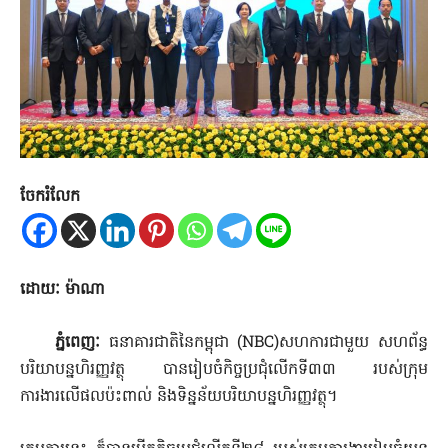
ចែករំលែក
ដោយៈ ម៉ាណា
ភ្នំពេញៈ
ធនាគារជាតិនៃកម្ពុជា (NBC)សហការជាមួយ សហព័ន្ធ
បរិយាបន្នហិរញ្ញវត្ថុ បានរៀបចំកិច្ចប្រជុំលើកទី៣៣ របស់ក្រុម
ការងារលើផលប៉ះពាល់ និងទិន្នន័យបរិយាបន្នហិរញ្ញវត្ថុ។