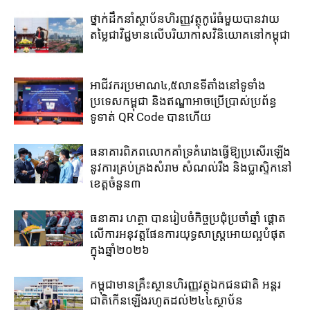
ថ្នាក់​ដឹកនាំ​ស្ថាប័ន​ហិរញ្ញវត្ថុ​កូរ៉េ​ធំ​មួយ​បាន​វាយ​
តម្លៃ​ជា​វិជ្ជមាន​លើ​បរិយាកាស​វិនិយោគ​នៅ​កម្ពុជា​
អាជីវករ​ប្រមាណ​៤,៥​លាន​ទីតាំង​នៅ​ទូទាំង​
ប្រទេស​កម្ពុជា​ និង​ឥណ្ឌា​អាច​ប្រើ​ប្រាស់​ប្រព័ន្ធ​
ទូទាត់ ​QR Code បាន​ហើយ​
ធនាគារពិភពលោកគាំទ្រគំរោងធ្វើឱ្យប្រសើរឡើង
នូវការគ្រប់គ្រងសំរាម សំណល់រឹង និងប្លាស្ទិកនៅ
ខេត្តចំនួន៣
ធនាគារ ហត្ថា បានរៀបចំកិច្ចប្រជុំប្រចាំឆ្នាំ ផ្តោត
លើការអនុវត្តផែនការយុទ្ធសាស្រ្តអោយល្អបំផុត
ក្នុងឆ្នាំ២០២៦
កម្ពុជាមានគ្រឹះស្ថានហិរញ្ញវត្ថុឯកជនជាតិ អន្តរ
ជាតិកើនឡើងរហូតដល់២៤៤ស្ថាប័ន