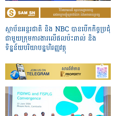
ស្ថាប័ន​អន្តរជាតិ ​និង NBC បាន​បើក​កិច្ច​ប្រជុំ​
ជាមួយ​ក្រុម​ការងារ​លើ​ផល​ប៉ះពាល់​ និង​
ទិន្នន័យ​បរិយា​បន្ន​ហិរញ្ញវត្ថុ