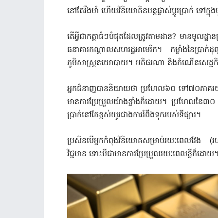
នៅតែរឹងមាំ ហើយវិនិយោគិនបន្តផ្លាស់ប្តូរប្រាក់ ទៅក
តើអ្វីជាកត្តាធំៗបំផុតដែលត្រូវតាមដាន? មានមូលដ្ឋាន
ធនាគារកណ្តាលសហរដ្ឋអាមេរិក។ កម្លាំងនៃប្រាក
ភូមិសាស្ត្រនយោបាយ។ អតិផរណា និងកំណើនសេដ្ឋក
អ្នកជំនាញបាននិយាយថា ប្រហែល៦០ ទៅ៧០ភាគរយ នៃឱ
មានការប្រែប្រួលយ៉ាងខ្លាំងក៏ដោយ។ ប្រហែលន
ប្រាក់នៅតែខ្ពស់យូរជាងការរំពឹងទុករបស់ទីផ្សារ។
ប្រសិនបើអ្នកកំពុងវិនិយោគសម្រាប់រយៈពេលវែង
វិជ្ជមាន ទោះបីជាមានការប្រែប្រួលរយៈពេលខ្លីក៏ដោយ