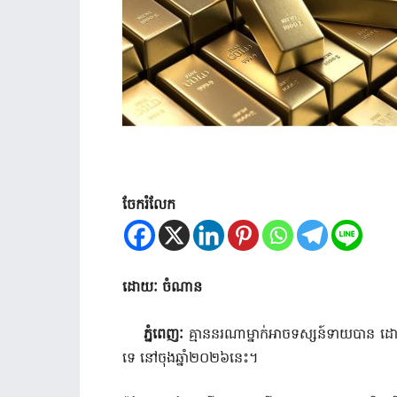
ចែករំលែក
ដោយៈ ចំណាន
ភ្នំពេញៈ
គ្មាននរណាម្នាក់អាចទស្សន៍ទាយបាន 
ទេ នៅចុងឆ្នាំ២០២៦នេះ។