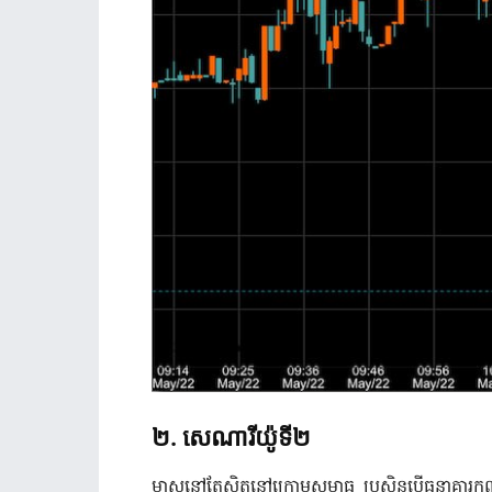
២
.
សេណារីយ៉ូទី២
មាសនៅតែស្ថិតនៅក្រោមសម្ពាធ ប្រសិនបើធនាគារកណ្តាលស