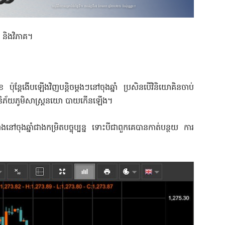
 និងវិភាគ។
 ប៉ុន្តែងើបឡើងវិញបន្តិចម្តងៗនៅចុងឆ្នាំ ប្រសិនបើវិនិយោគិនចាប់
ើហានិភ័យភូមិសាស្ត្រនយោ បាយកើនឡើង។
នៅចុងឆ្នាំជាងកម្រិតបច្ចុប្បន្ន ទោះបីជាពួកគេបានកាត់បន្ថយ ការ