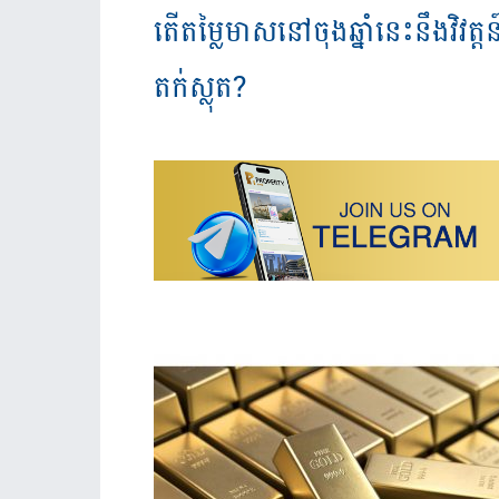
តើតម្លៃមាសនៅចុងឆ្នាំនេះនឹងវិវត្ត
តក់ស្លុត?