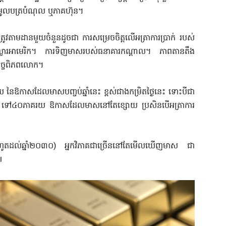
្នុងមូលបត្របំណុល ឬភាគហ៊ុន។
ត្រូវតាមដានមួយចំនួនដូចជា ការសម្រេចចិត្តលើអត្រាការប្រាក់ របស់
់ដុល្លារអាមេរិក។ ការទិញមាសរបស់ធនាគារកណ្តាល។ ភាពតានតឹង
ិច្ចពិភពលោក។
កាសដែលមាសបញ្ចប់ឆ្នាំនេះ ខ្ពស់ជាងកម្រិតថ្ងៃនេះ ទោះបីជា
ៃ៣០ ទៅ៤០ភាគរយ ឱកាសដែលមាសនៅតែខ្សោយ ប្រសិនបើអត្រាការ
 (រហូតដល់ឆ្នាំ២០៣០) អ្នកវិភាគជាច្រើននៅតែមើលឃើញមាស ជា
៕