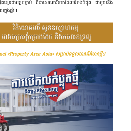
មិនស្ថិតស្ថេរជាបន្តបន្ទាប់ គឺជាសេណារីយោដែលទំនងបំផុត ជាមួយនឹង
ុងឆ្នាំ។
el «Property Area Asia» សម្រាប់ទទួលបានព័ត៌មានថ្មីៗ