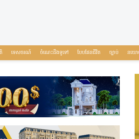
តិ
ទេសចរណ៍
ចំណេះដឹងទូទៅ
បែបផែនជីវិត
ច្បាប់
នយោ