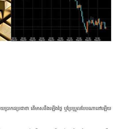
ដោយប្រាកដប្រជាថា តើមាសនឹងឡើងថ្លៃ ឬប្រែប្រួលបែបណានៅឡើយ