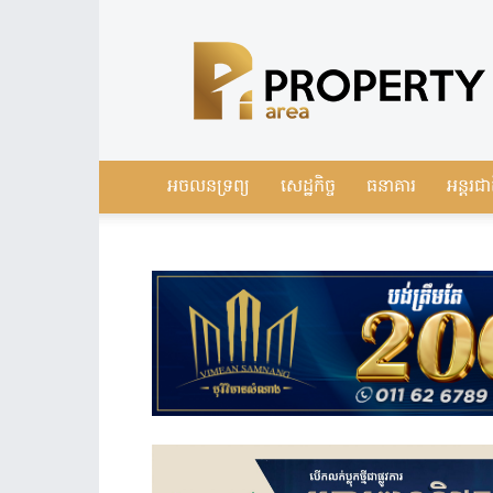
Leading
Real
Estate
News
in
Cambodia
អចលនទ្រព្យ
សេដ្ឋកិច្ច
ធនាគារ
អន្តរជា