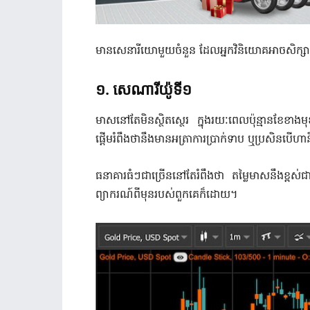
មានសេនារីយោមួយចំនួន ដែលអ្នកវិនិយោគអាចសិក្សា
១
.
សេណារីយ៉ូទី១
មាសនៅតែមិនស្ថិតស្ថេរ ក្នុងរយៈពេលប៉ុន្មានខែខាងមុខ
ផ្តើមរំពឹងថានឹងមានអត្រាការប្រាក់ទាប ឬប្រសិនប
ធនាគារធំៗជាច្រើននៅតែរំពឹងថា តម្លៃមាសនឹងខ្ពស់ជាង
ព្យាករណ៍ពីមុនរបស់ពួកគេក៏ដោយ។