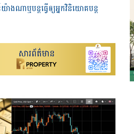
ន៍យ៉ាងណាឬបន្តធ្វើឲ្យអ្នកវិនិយោគបន្ត