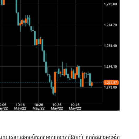
ហរដ្ឋអាមេរិករក្សាអត្រាការប្រាក់ឱ្យខ្ពស់ ប្រាក់ដុល្លារអាមេរិក