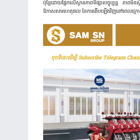
ប៉ុន្តែដោយផ្អែកលើស្ថានភាពទីផ្សារបច្ចុប្បន្ន ភាព
ឱកាសសមហេតុផល នៃការងើបឡើងវិញនៅពេលក្រោយក្ន
ចុចទីនេះដើម្បី Subscribe Telegram Chann