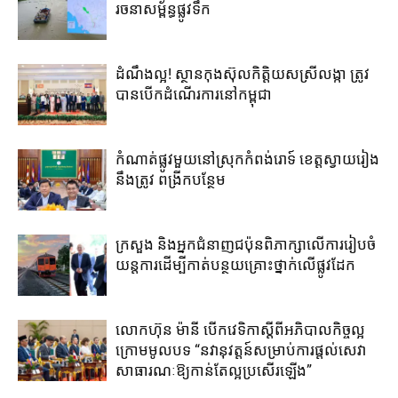
រចនាសម្ព័ន្ធផ្លូវទឹក
ដំណឹងល្អ! ស្ថាន​កុងស៊ុល​កិត្តិយស​ស្រីលង្កា​ ត្រូវ​
បាន​បើក​ដំណើរការ​នៅ​កម្ពុជា​
កំណាត់ផ្លូវមួយនៅស្រុកកំពង់រោទ៍ ខេត្តស្វាយរៀង
នឹងត្រូវ ពង្រីកបន្ថែម
ក្រសួង និងអ្នកជំនាញជប៉ុន​ពិភាក្សា​លើ​ការ​រៀប​ចំ​
យន្តការ​ដើម្បី​កាត់​បន្ថយ​គ្រោះថ្នាក់​លើ​ផ្លូវដែក
លោកហ៊ុន ម៉ានី ​បើកវេទិកាស្តីពី​អភិបាល​កិច្ច​ល្អ ​
ក្រោម​មូលបទ “នវានុវត្តន៍​សម្រាប់​ការ​ផ្តល់​សេវា
សាធារណៈ​ឱ្យ​កាន់​តែ​ល្អ​ប្រសើរ​ឡើង​”