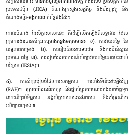
សិក្ខាសាលានេះ មានការចូលរួមពីតំណាងទីភ្នាក់ងារសហប្រតិ​បត្តិការ នៃ
ប្រទេសជប៉ុន (JICA) តំណាងក្រសួងសេដ្ឋកិច្ច និងហិរញ្ញវត្ថុ និង
តំណាងមន្ទីរ-អង្គភាពពាក់ព័ន្ធផងដែរ។
គោលបំណង នៃសិក្ខាសាលានេះ គឺដើម្បីលើកឡើងពីលទ្ធផល ដែល
ក្រុមការងារបានសិក្សាគម្រោងកន្លងមករួមមាន៖ ១). ការវាយតម្លៃ នៃ
លទ្ធភាពគម្រោង ២). ការរៀបចំរចនាបទបឋម និងការប៉ាន់ស្មាន
ប្រមាណតម្លៃ ៣). ការរៀបចំរបាយការណ៍សិក្សាវាយតម្លៃហេតុប៉ះពាល់
បរិស្ថាន (IESIA)។
៤). ការសិក្សារៀបចំផែនការសកម្មភាព ការតាំងទីលំនៅឡើងវិញ
(RAP)។ ក្រោយពីបានពិភាក្សា និងផ្លាស់ប្តូរយោបល់យ៉ាងយកចិត្តទុក
ដាក់លើគ្រប់ទិដ្ឋភាព អង្គសិក្ខាសាលាបានឯកភាព និងគាំទ្រលើកា
រសិក្សាគម្រោង៕