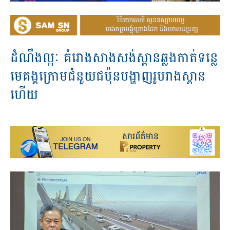
ដំណឹងល្អៈ គំរោង​សាងសង់​ស្ពាន​ឆ្លង​កាត់​ទន្លេ​
មេគង្គ​ក្រោម​ជំនួយ​ជប៉ុន​បង្ហាញ​រូប​រាង​ស្ពាន​
ហើយ​