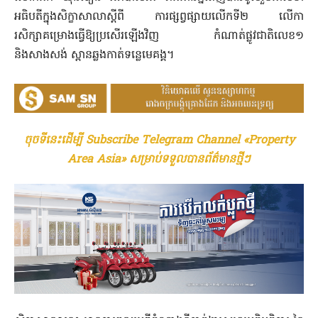
អធិបតីក្នុងសិក្ខាសាលាស្ដីពី ការផ្សព្វផ្សាយលើកទី២ លើកា
រសិក្សាគម្រោងធ្វើឱ្យប្រសើរឡើងវិញ កំណាត់ផ្លូវជាតិលេខ១
និងសាងសង់ ស្ពានឆ្លងកាត់ទន្លេមេគង្គ។
ចុចទីនេះដើម្បី Subscribe Telegram Channel «Property
Area Asia» សម្រាប់ទទួលបានព័ត៌មានថ្មីៗ