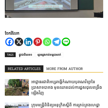
ចែករំលែក
TAGS
ផ្លូវជាតិលេខ១
ស្ពាន​​ឆ្លងកាត់​ទន្លេ​បាសាក់
RELATED ARTICLES
MORE FROM AUTHOR
អាជ្ញាធរជាតិអប្សរា​ធ្វើ​កំណាយ​បុរាណ​វិទ្យា​នៃ​
ប្រាសាទបាគង​ មុនឈាន​ដល់​ការ​ជួសជុល​ពង្រឹង​
ឡើងវិញ​
ក្រុមមន្រ្តីពិនិត្យអនុក្រិតស្តីពី ការគ្រប់គ្រងហេដ្ឋា