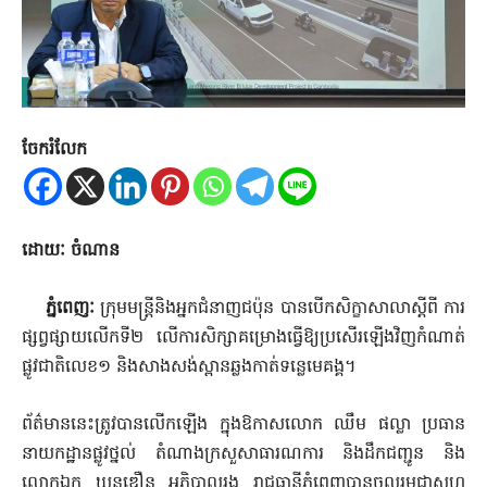
ចែករំលែក
ដោយៈ ចំណាន
ភ្នំពេញៈ
ក្រុមមន្រ្តីនិងអ្នកជំនាញជប៉ុន បានបើកសិក្ខាសាលាស្ដីពី ការ
ផ្សព្វផ្សាយលើកទី២ លើការសិក្សាគម្រោងធ្វើឱ្យប្រសើរឡើងវិញកំណាត់
ផ្លូវជាតិលេខ១ និងសាងសង់ស្ពានឆ្លងកាត់ទន្លេមេគង្គ។
ព័ត៌មាននេះត្រូវបានលើកឡើង ក្នុងឱកាសលោក ឈឹម ផល្លា ប្រធាន
នាយកដ្ឋានផ្លូវថ្នល់ តំណាងក្រសួសាធារណការ និងដឹកជញ្ជូន និង
លោកឯក ឃុនឌឿន អភិបាលរង រាជធានីភ្នំពេញបានចូលរួមជាសហ