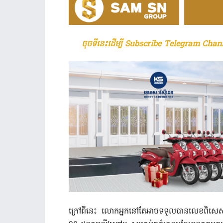
ចុចទីនេះដើម្បី Subscribe Telegram Chann
ក្រៅពីនេះ លោកអ្នក​នៅតែ​អាច​ទទួលបាន​លេខ​ពិ