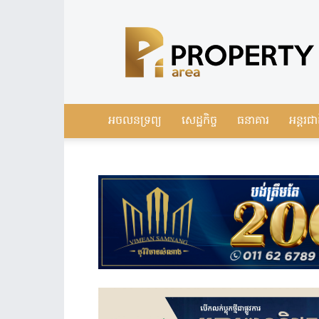
Leading
Real
Estate
News
in
Cambodia
អចលនទ្រព្យ
សេដ្ឋកិច្ច
ធនាគារ
អន្តរជា