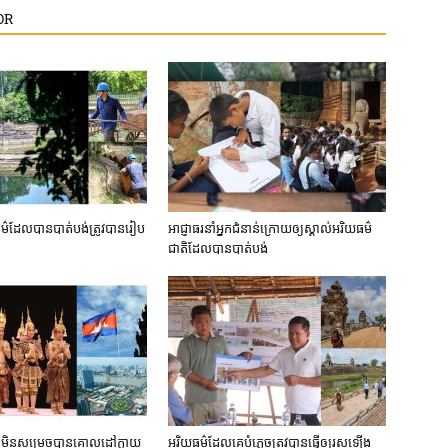
OR
​ដែល​បាន​បាត់បង់​ត្រូវ​បាន​រៀប​
អាជ្ញាធរ​នាំ​អ្នក​ជំនាន់​ក្រោយ​ឲ្យ​ស្គាល់​អរិយធម៌​​
ជាតិ​ដែល​បាន​បាត់​បង់​
ជា​មិន​សម្រេច​បាន​គោល​ដៅ​ក្លាយ​
អរិយធម៌​ដែល​គេ​បំភ្លេច​ត្រូវ​បាន​ធ្វើ​ឲ្យ​រសឡើង​