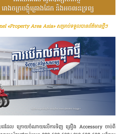
el «Property Area Asia» សម្រាប់ទទួលបានព័ត៌មានថ្មីៗ
សេស​ដដែល ក្រោយ​ចំណាយ​លើ​ការទិញ គ្រឿង Accessory ចាប់ពី