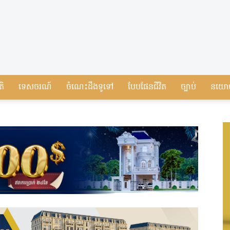
តិ
ទេសចរណ៍
ចំណេះដឹងទូទៅ
បែបផែនជីវិត
ច្បាប់
នយោ