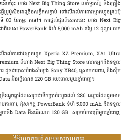
្ទ​ទំនើប​ចំរុះ ហាង Next Big Thing Store លក់​ទូរស័ព្ទ និង​គ្រឿង
​ម៉ូ​សិន​ជាច្រើន​សន្ធឹកសន្ធាប់ ទៅលើ​រាល់​ការ​ជាវ​ស្មា​ត​ហ្វូ​ន​គ្រប់​ម៉ូ​
់ពី​ថ្ងៃទី 03 ខែកុម្ភៈ តទៅ។ ការផ្ដល់ជូន​ពិសេស​នេះ ហាង Next Big
៉ូ​ឌែ​ល ជាពិសេស PowerBank ទំហំ 5,000 mAh តម្លៃ 12 ដុល្លារ លក់​
ៀត ទៅលើ​រាល់​ការ​ជាវ​ស្មា​ត​ហ្វូ​ន Xperia XZ Premium, XA1 Ultra
 Premium ពី​ហាង Next Big Thing Store លោក​អ្នកនឹង​ទទួល
លារ ដូចជា​បាស​បំពង​សំឡេង Sony XB40, ស្រោម​ការពារ, និង​ស៊ីម​
 Data អ៊ី​ន​ធ្វើ​ណេ​ត 120 GB រយៈពេល​មួយឆ្នាំ​ពេញ។
រើន​ដូចគ្នា​ដែល​សរុប​ជា​ទឹកប្រាក់​រហូតដល់ 286 ដុល្លារ​ដែល​រួមមាន​
ម​ការពារ, ដុំ​សាក​ថ្ម PowerBank ទំហំ 5,000 mAh និង​ទទួល
មួយនឹង Data អ៊ី​ន​ធើ​ណេ​ត 120 GB សម្រាប់​ការប្រើ​មួយឆ្នាំ​ពេញ​