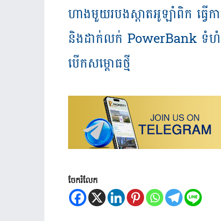
ហាង​មួយ​របង​ស្ដា​ត​អូឡាំពិក ធ្វើ
និង​ដាក់លក់ PowerBank ទំហំ
បើកសម្ពោធ​ថ្មី
ចែករំលែក