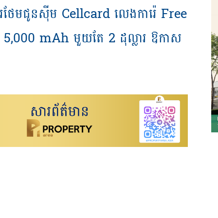
ការ​ថែម​ជូន​ស៊ីម Cellcard លេង​ការ៉េ Free
 5,000 mAh មួយ​តែ 2 ដុល្លារ ឱកាស​