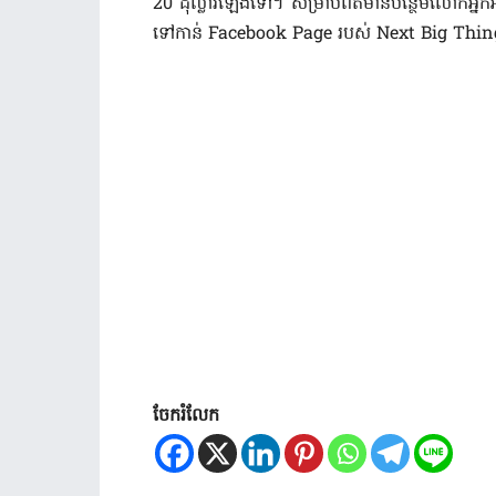
20 ដុល្លារ​ឡើងទៅ។ សម្រាប់​ពត៌មាន​បន្ថែម​លោកអ្ន
ទៅ​កាន់ Facebook Page របស់ Next Big Thing 
ចែករំលែក