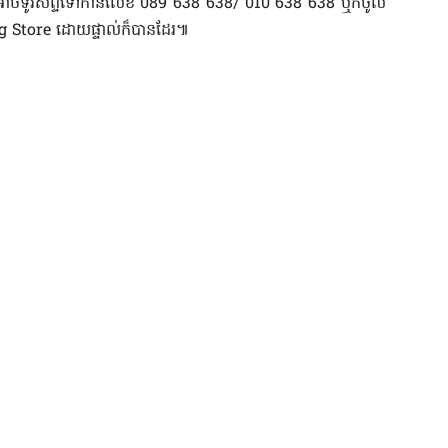
ក​អាច​ទូរស័ព្ទ​ទៅកាន់​លេខ 089 638 638/ 010 638 638 ឬក៏​ចូល
Store ដោយផ្ទាល់​ក៏បាន​ដែរ៕