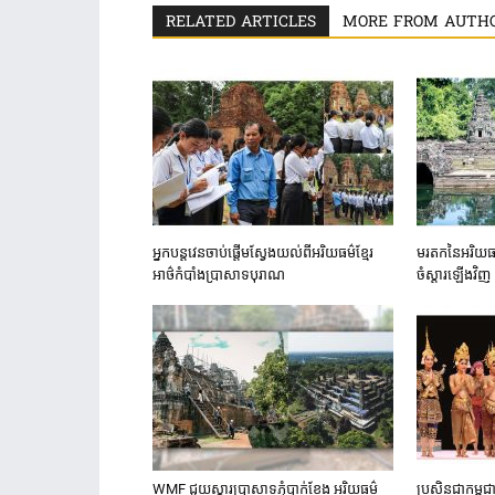
RELATED ARTICLES
MORE FROM AUTH
អ្នកបន្តវេន​ចាប់​ផ្តើម​ស្វែង​យល់​ពី​អរិយធម៌ខ្មែរ​
មរតក​នៃ​អរិយធម៌
អាថ៌កំបាំងប្រាសាទបុរាណ
ចំស្តារ​ឡើង​វិញ​
WMF ជួយ​ស្តារ​ប្រាសាទ​ភ្នំ​បាក់​ខែង​ អរិយធម៌​​
ប្រសិន​ជា​កម្ពុ