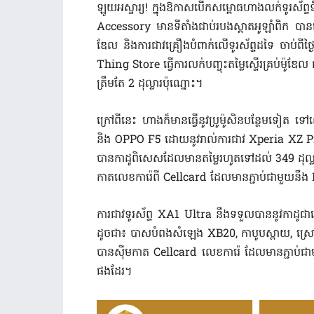
ឡូយ​អស្ចារ្យ! ក្នុងឱកាស​បើកសម្ពោធ​ហាង​លក់​ទូរស័ព
Accessory មាន​ទីតាំង​ជាប់​របង​ស្ដា​ត​អូឡាំពិក បានធ្វើ​ប្រូ
ឌែ​ល និង​ការ​ជាវ​គ្រឿង​បំពាក់​លើ​ទូរស័ព្ទ​ដទៃ ចាប
Thing Store ធ្វើ​ការលក់​បញ្ចុះតម្លៃ​ស្ទើរ​គ្រប់​ម
ត្រឹមតែ 2 ដុល្លារ​ប៉ុ​ណ្នោះ។
ក្រៅពីនេះ ហាង​ក៏មាន​ធ្វើ​នូវ​ប្រូ​ម៉ូ​សិន​បន្ថែមទ
និង OPPO F5 ដោយនូវ​រាល់​ការ​ជាវ Xperia XZ
បាន​កាដូ​ពិសេស​ដែលមាន​តម្លៃ​រហូត​ទៅដល់ 349 ដុល្
កាត​លេខ​ការ៉េ​ពី Cellcard ដែលមាន​ភ្ជាប់​ជាមួយនឹង
ការ​ជាវ​ទូរស័ព្ទ XA1 Ultra នឹង​ទទួលបាន​នូវ​កាដូ​ជាច្
ដូចជា៖ បាស​បំពង​សំឡេង XB20, កាបូបស្ពាយ, ស្រោ
បាន​ស៊ីម​កាត Cellcard លេខ​ការ៉េ ដែលមាន​ភ្ជាប់​ជា
ផងដែរ។