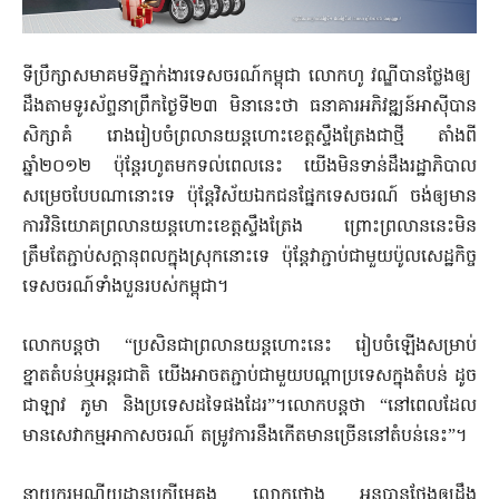
ទីប្រឹក្សាសមាគមទីភ្នាក់ងារទេសចរណ៍កម្ពុជា លោកហូ វណ្ឌីបានថ្លែងឲ្យ
ដឹងតាមទូរស័ព្ទនាព្រឹកថ្ងៃទី២៣ មិនានេះថា ធនាគារអភិវឌ្ឍន៍អាស៊ីបាន
សិក្សាគំ រោងរៀបចំព្រលានយន្តហោះខេត្តស្ទឹងត្រែងជាថ្មី តាំងពី
ឆ្នាំ២០១២ ប៉ុន្តែរហូតមក​ទល់ពេលនេះ យើងមិនទាន់ដឹងរដ្ឋាភិបាល
សម្រេចបែបណានោះទេ ប៉ុន្តែវិស័យ​ឯកជនផ្នែកទេសចរណ៍ ចង់ឲ្យមាន
ការវិនិយោគព្រលានយន្តហោះខេត្តស្ទឹងត្រែ​ង ព្រោះព្រលាននេះមិន
ត្រឹមតែភ្ជាប់សក្តានុពលក្នុងស្រុកនោះទេ ប៉ុន្តែវាភ្ជាប់​ជា​មួយប៉ូលសេដ្ឋកិច្ច
ទេសចរណ៍ទាំងបួនរបស់កម្ពុជា។
លោកបន្តថា “ប្រសិនជាព្រលានយន្តហោះនេះ រៀបចំឡើងសម្រាប់
ខ្នាតតំ​បន់ឬអន្តរជាតិ យើងអាចតភ្ជាប់ជាមួយបណ្តាប្រទេសក្នុងតំបន់ ដូច
ជាឡាវ ភូមា និងប្រទេសដទៃផងដែរ”។លោកបន្តថា “នៅពេលដែល
មានសេវាកម្មអាកាសចរ​ណ៍ តម្រូវការនឹងកើតមានច្រើននៅតំបន់នេះ”។
នាយករមណីយដ្ឋានបក្សីមេគង្គ លោកថោង អូនបានថ្លែងឲ្យដឹង