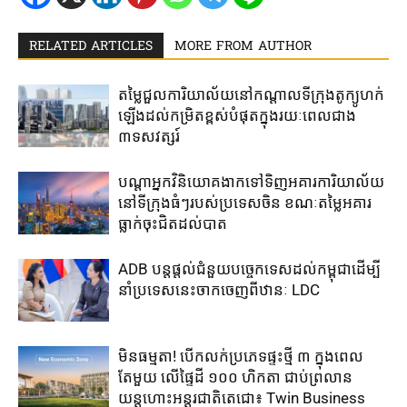
RELATED ARTICLES
MORE FROM AUTHOR
តម្លៃជួល​ការិយាល័យ​នៅ​កណ្តាល​ទីក្រុងតូក្យូ​ហក់​
ឡើង​ដល់​កម្រិត​ខ្ពស់​បំផុត​ក្នុង​រយៈ​ពេល​ជាង​
៣ទសវត្សរ៍​
បណ្តាអ្នកវិនិយោគ​ងាក​ទៅ​ទិញ​អគារការិយាល័យ​
នៅ​ទីក្រុង​ធំៗ​របស់​ប្រទេសចិន ​ខណៈតម្លៃអគារ
ធ្លាក់​ចុះ​ជិត​ដល់​បាត
ADB បន្ត​ផ្តល់​ជំនួយ​បច្ចេកទេស​ដល់​កម្ពុជា​ដើម្បី​
នាំ​ប្រទេស​នេះ​ចាក​ចេញ​ពី​ឋានៈ LDC
មិនធម្មតា! បើកលក់ប្រភេទផ្ទះថ្មី ៣ ក្នុងពេល
តែមួយ លើផ្ទៃដី ១០០ ហិកតា ​ជាប់​ព្រលាន
យន្តហោះ​អន្តរជាតិតេជោ៖ ​Twin Business