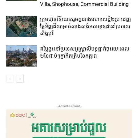
Villa, Shophouse, Commercial Building
ក្រុមហ៊ុន​វិនិយោគ​រួម​គ្នា​រវាង​មហាសេដ្ឋី២រូប ​ដេញ​
ថ្លៃ​ទិញ​ដី​សម្រាប់​សាងសង់​អគារខុនដូ​នៅ​ប្រទេស​
សិង្ហបុរី​
តម្លៃ​ផ្ទះ​នៅ​ប្រទេស​អូស្ត្រាលី​បន្ត​ធ្លាក់​ចុះ​រយៈ​ពេល​
២​ខែ​ជាប់ៗ​គ្នា​គិត​ត្រឹម​ខែ​កក្កដា​
- Advertisement -