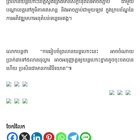
ព្រលានយន្តហោះខេត្តស្ទឹងត្រែងមានសក្តានុពលអាចតភ្ជាប់ ជាមួយ
បណ្តាខេត្តនៅភូមិភាគឥសាន្ត និងអាចភ្ជាប់ជា​មួយឡាវ ក្នុងក្របខ័ណ្ឌនៃ
ការអភិវឌ្ឈមហាអនុតំបន់ទន្លេមេគង្គ។
លោកបន្តថា “ការរៀបចំព្រលានយន្តហោះនេះ អាចចំណាយ
ប្រាក់៣ទៅ៥លានដុល្លារ អាចអនុញ្ញាត្តឲ្យយន្តហោះខ្នាតតូចចុះចតបាន
ហើយ ប្រសិនជាមាន​ការវិនិយោគ”៕
ចែករំលែក