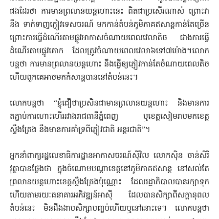
ផងដែរថា ការមានព្រលានយន្តហោះនេះ ពិតជាប្រសើរណាស់ ព្រោះវា
នឹង ទាក់ទាញភ្ញៀវទេសចរណ៍ មកកាន់តំបន់ភូមិភាគឥសាន្តកាន់តែច្រើន
ព្រោះការធ្វើដំណើរតាមផ្លូវអាកាសចំណាយពេលវេលាតិច ជាងការធ្វើ
ដំណើរតាមផ្លូវគោ​ក ដែលត្រូវចំណាយពេលវេលា៦ទៅ៧ម៉ោង។លោក
បន្តថា ការមានព្រលានយន្តហោះ នឹងធ្វើឲ្យភ្ញៀវកាន់តែចំណាយពេលតិច
ហើយពួកគេអាចមកកំសាន្ត​បាននៅតំបន់នេះ។
លោកបន្តថា “ខ្ញុំជឿថាប្រសិនជាមានព្រលានយន្តហោះ និងមានការ
តភ្ជាប់ការហោះហើររវាងរាជធានីភ្នំពេញ ឬខេត្តសៀមរាបមកខេត្ត
ស្ទឹងត្រែង នឹងមានការគាំទ្រពីភ្ញៀវជាតិ អន្តរជាតិ”។
អ្នកនាំពាក្យរដ្ឋលេខាធិការដ្ឋានអាកាសចរណ៍ស៊ីវិល លោកស៊ិន ចាន់សិរី
វុត្ថាបានថ្លែងថា ក្នុងចំណោមបណ្តាខេត្តនៅភូមិភាគឥសាន្ត នៅសល់តែ
ព្រលាន​យន្តហោះខេត្តស្ទឹងត្រែងប៉ុណ្ណោះ ដែលរដ្ឋាភិបាលបានរក្សាទុក
ហើយតាមរយៈធនាគារអភិវឌ្ឍន៍អាស៊ី ដែលបានសិក្សាពីសក្តានុពល
តំបន់នេះ មិនដឹងងាបសិក្សាបញ្ចប់ហើយឬនៅនោះទេ។ លោកបន្តថា