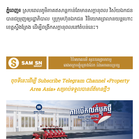
ភ្នំពេញ៖
ស្របពេលភូមិភាគឥសាន្តកាន់តែមានសក្តានុពល វិស័យឯកជន​
បានជម្រុញឲ្យរដ្ឋាភិបាល ឬក្រុមហ៊ុនឯកជន វិនិយោគព្រលានយន្តហោះ
ខេត្តស្ទឹងត្រែង ដើម្បីពង្រីកសក្តានុពលនៅតំបន់នេះ។
ចុចទីនេះដើម្បី Subscribe Telegram Channel «Property
Area Asia» សម្រាប់ទទួលបានព័ត៌មានថ្មីៗ