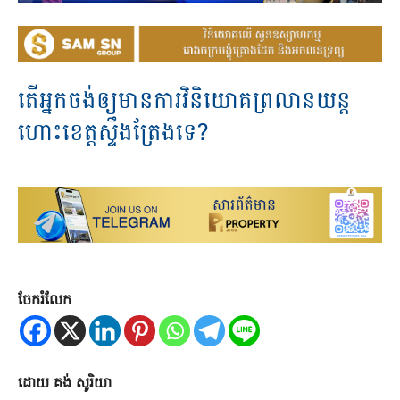
តើ​អ្នក​ចង់​ឲ្យ​មាន​ការ​វិនិយោគ​ព្រលានយន្ត​
ហោះខេត្ត​ស្ទឹងត្រែង​ទេ?​
ចែករំលែក
ដោយ គង់ សូរិយា