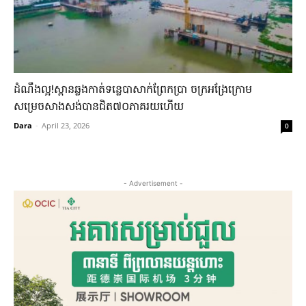
ដំណឹងល្អ!ស្ពានឆ្លងកាត់ទន្លេបាសាក់ព្រែកប្រា ចក្រអង្រែក្រោម
សម្រេចសាងសង់បានជិត៧០ភាគរយហើយ
Dara
-
April 23, 2026
0
- Advertisement -