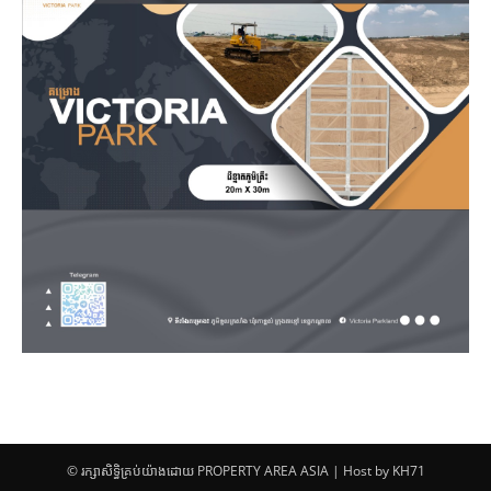
© រក្សាសិទ្ធិគ្រប់យ៉ាងដោយ PROPERTY AREA ASIA | Host by KH71