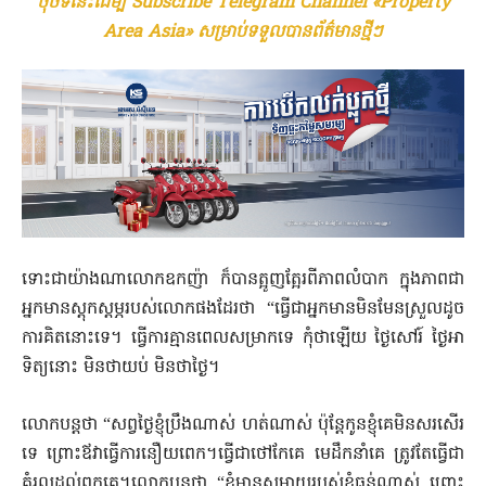
ចុចទីនេះដើម្បី Subscribe Telegram Channel «Property
Area Asia» សម្រាប់ទទួលបានព័ត៌មានថ្មីៗ
ទោះជា​យ៉ាងណា​លោក​ឧកញ៉ា ក៏បាន​ត្អូញត្អែរ​ពី​ភាពលំបាក ក្នុង​ភាពជា​
អ្នកមាន​ស្តុកស្តម្ភ​របស់លោក​ផងដែរ​ថា “ធ្វើជា​អ្នកមាន​មិនមែន​ស្រួល​ដូច​
ការគិត​នោះទេ។ ធ្វើការ​គ្មាន​ពេល​សម្រាក​ទេ កុំថាឡើយ ថ្ងៃ​សៅរ៍ ថ្ងៃអា
ទិត្យ​នោះ មិន​ថា​យប់ មិន​ថា​ថ្ងៃ។
លោក​បន្តថា “សព្វថ្ងៃ​ខ្ញុំ​ប្រឹង​ណាស់ ហត់​ណាស់ ប៉ុន្តែ​កូន​ខ្ញុំគេ​មិន​សរសើរ​
ទេ ព្រោះ​ឪ​វា​ធ្វើការ​នឿយ​ពេក។ធ្វើជា​ថៅកែ​គេ មេដឹកនាំ​គេ ត្រូវតែ​ធ្វើជា​
គំរូ​ល្អ​ដល់​ពួកគេ។លោក​បន្តថា “ខ្ញុំ​មាន​សម្ពាយ​របស់ខ្ញុំ​ធ្ងន់​ណាស់ ព្រោះ​