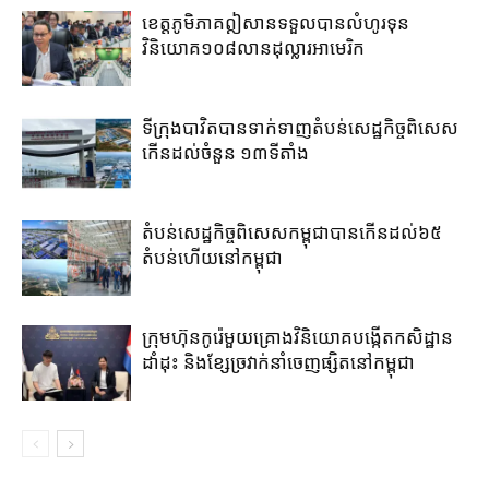
ខេត្ត​ភូមិភាគឦសាន​ទទួល​បាន​លំហូរទុន​
វិនិយោគ​១០៨​លាន​ដុល្លារ​អាមេរិក​
ទីក្រុងបាវិត​បាន​ទាក់​ទាញ​តំបន់​សេដ្ឋកិច្ច​ពិសេស​
កើន​ដល់​ចំនួន ១៣​ទីតាំង​
តំបន់សេដ្ឋកិច្ច​ពិសេស​កម្ពុជា​បាន​កើន​ដល់​៦៥​
តំបន់​ហើយ​នៅ​កម្ពុជា
ក្រុមហ៊ុន​កូរ៉េ​មួយគ្រោង​វិនិយោគ​បង្កើត​កសិដ្ឋាន​
ដាំដុះ​ និង​ខ្សែ​ច្រវាក់​នាំ​ចេញ​ផ្សិត​នៅ​កម្ពុជា​