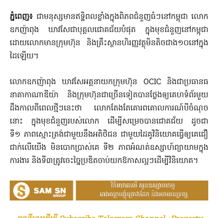
ភ្នំពេញ៖
ជា​មនុស្ស​មាន​ឥ​ទ្ឋិ​ពល​ខ្លាំង​ក្នុង​ពិភព​ជំនួញធំៗនៅ​កម្ពុជា លោក​
ឧកញ៉ា​ពុង ឃាវ​សែ​ជា​បុគ្គល​ជោគជ័យ​បំផុត ក្នុង​មុខ​ជំនួញ​នៅ​កម្ពុជា
ដោយ​លោក​មាន​ក្រុមហ៊ុន និង​គ្រឹះស្ថាន​ហិរញ្ញវត្ថុ​មិនតិចជាង១០នៅក្នុង​
ដៃ​ឡើយ។
លោក​ឧកញ៉ា​ពុង ឃាវ​សែ​អគ្គនាយក​ក្រុមហ៊ុន OCIC និង​ជា​ប្រធាន​ធ
នាគា​កាណាឌីយ៉ា និង​ក្រុមហ៊ុន​ជាច្រើន​ទៀត​បាន​ថ្លែង​ឲ្យ​គេហទំព័រ​មួយ
ដឹង​កាលពីពេលថ្មីៗនេះ​ថា លោក​តែងតែ​គោរព​គោលការណ៍​បី​ចំណុច​
នោះ ក្នុង​មុខ​ជំនួញ​របស់លោក ដើម្បី​សម្រេចបាន​ជោគជ័យ ដូចជា
ទី១ ភាពស្មោះត្រង់​ជាមួយនឹង​អតិថិជន ជាមួយ​ដៃគូ​វិនិយោគ​ធ្វើ​ឲ្យ​គេ​ជឿ
ជាក់​លើ​យើង មិន​បោកប្រាស់​គេ ទី២ ភាព​អំណត់​ឧស្សាហ៍​ព្យាយាម​ក្នុង​
ការងារ និង​ទី៣ត្រូវ​ចេះ​ច្នៃប្រឌិត​ចាប់យកឱកាសល្អៗដើម្បី​វិនិយោគ។