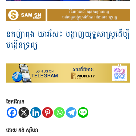
ឧកញ៉ា​ពុង ឃាវ​សែ៖ បង្ហាញ​យុ​ទ្ឋ​សាស្ត្រ​ដើម្បី​
បង្កើន​ទ្រព្យ
ចែករំលែក
ដោយ គង់ សូរិយា