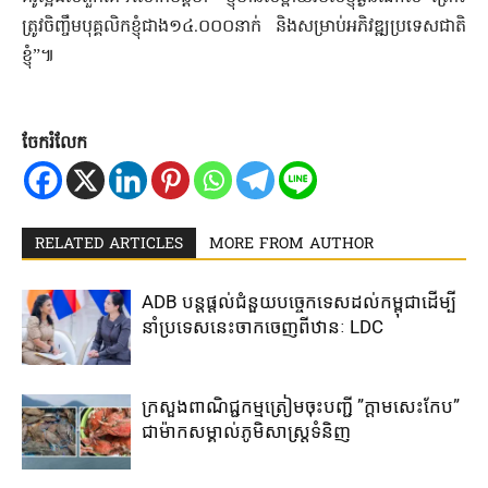
ត្រូវ​ចិញ្ចឹម​បុគ្គលិក​ខ្ញុំ​ជាង១៤.០០០នាក់ និង​សម្រាប់​អភិវឌ្ឍ​ប្រទេសជាតិ​
ខ្ញុំ”៕
ចែករំលែក
RELATED ARTICLES
MORE FROM AUTHOR
ADB បន្ត​ផ្តល់​ជំនួយ​បច្ចេកទេស​ដល់​កម្ពុជា​ដើម្បី​
នាំ​ប្រទេស​នេះ​ចាក​ចេញ​ពី​ឋានៈ LDC
ក្រសួងពាណិជ្ជកម្ម​ត្រៀម​ចុះបញ្ជី​ ​”ក្តាមសេះកែប”​
ជា​ម៉ាក​សម្គាល់​ភូមិ​សាស្រ្ត​ទំនិញ​