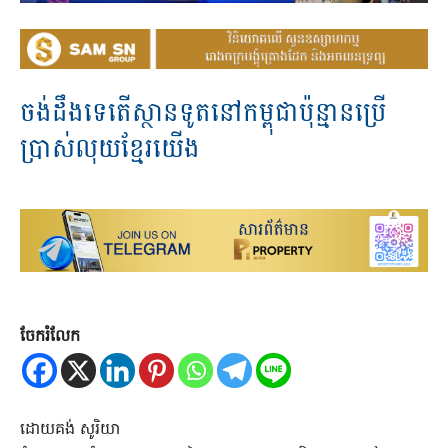
ចង់ដឹងទេតើស្ថានទូតនៅកម្ពុជាប៉ុន្មានប្រើ
ប្រាស់លុយខ្មែរយើង
ចែករំលែក
​ដោយគង់ សូរិយា