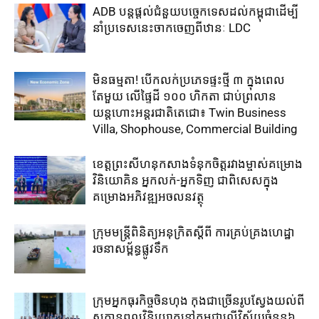
ADB បន្ត​ផ្តល់​ជំនួយ​បច្ចេកទេស​ដល់​កម្ពុជា​ដើម្បី​
នាំ​ប្រទេស​នេះ​ចាក​ចេញ​ពី​ឋានៈ LDC
មិនធម្មតា! បើកលក់ប្រភេទផ្ទះថ្មី ៣ ក្នុងពេល
តែមួយ លើផ្ទៃដី ១០០ ហិកតា ​ជាប់​ព្រលាន
យន្តហោះ​អន្តរជាតិតេជោ៖ ​Twin Business
Villa, Shophouse, Commercial Building
ខេត្តព្រះសីហនុ​កសាង​ទំនុក​ចិត្តរវាង​ម្ចាស់​គម្រោង
​វិនិយោគិន​ អ្នកលក់-អ្នកទិញ ​ជាពិសេស​ក្នុង​
គម្រោង​អភិវឌ្ឍ​អចលនវត្ថុ
ក្រុមមន្រ្តីពិនិត្យអនុក្រិតស្តីពី ការគ្រប់គ្រងហេដ្ឋា
រចនាសម្ព័ន្ធផ្លូវទឹក
ក្រុមអ្នកធុរកិច្ចចិន​ហុង កុង​ជា​ច្រើន​រូប​ស្វែង​យល់​ពី​
សក្តានុពល​វិនិយោគ​នៅ​កម្ពុជា​លើ​វិស័យ​ចំនួន៦​