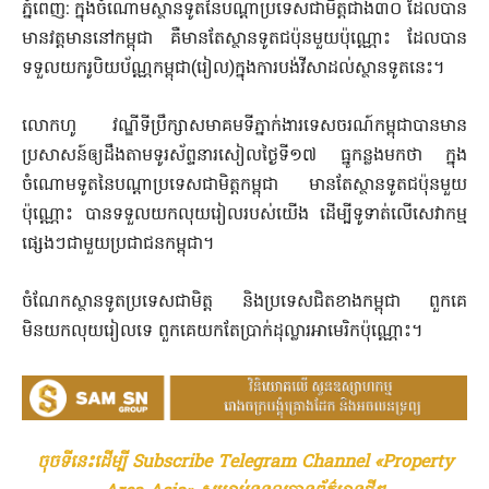
​ភ្នំពេញ: ក្នុងចំណោមស្ថានទូតនៃបណ្តាប្រទេសជាមិត្តជាង៣០ ដែលបាន
មានវត្ត​មាននៅកម្ពុជា គឺមានតែស្ថានទូតជប៉ុនមួយប៉ុណ្ណោះ ដែលបាន
ទទួលយករូបិយប័ណ្ណ​កម្ពុជា(រៀល)ក្នុងការបង់វីសាដល់ស្ថានទូតនេះ។
​លោកហូ វណ្ឌីទីប្រឹក្សាសមាគមទីភ្នាក់ងារទេសចរណ៍កម្ពុជាបានមាន
ប្រសាសន៍​ឲ្យ​ដឹងតាមទូរស័ព្ទនារសៀលថ្ងៃទី១៧ ធ្នូកន្លងមកថា ក្នុង
ចំណោមទូតនៃបណ្តាប្រទេស​ជាមិត្តកម្ពុជា មានតែស្ថានទូតជប៉ុនមួយ
ប៉ុណ្ណោះ បានទទួលយកលុយរៀលរបស់យើង ដើម្បីទូទាត់លើសេវាកម្ម
ផ្សេងៗជាមួយប្រជាជនកម្ពុជា។
ចំណែកស្ថានទូតប្រទេសជាមិត្ត និងប្រទេសជិតខាងកម្ពុជា ពួកគេ
មិនយកលុយរៀលទេ ពួកគេយកតែប្រាក់ដុល្លារអាមេរិកប៉ុណ្ណោះ។
ចុចទីនេះដើម្បី Subscribe Telegram Channel «Property