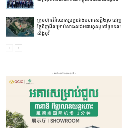
ក្រុមហ៊ុន​វិនិយោគ​រួម​គ្នា​រវាង​មហាសេដ្ឋី២រូប ​ដេញ​
ថ្លៃ​ទិញ​ដី​សម្រាប់​សាងសង់​អគារខុនដូ​នៅ​ប្រទេស​
សិង្ហបុរី​
- Advertisement -