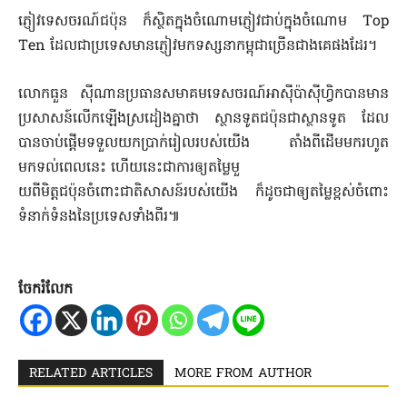
ភ្ញៀវទេសចរណ៍ជប៉ុន ក៏ស្ថិតក្នុងចំណោមភ្ញៀវជាប់ក្នុងចំណោម Top
Ten ដែលជាប្រទេសមានភ្ញៀវមកទស្សនាកម្ពុជាច្រើនជាងគេផងដែរ។
​លោកធួន ស៊ីណានប្រធានសមាគមទេសចរណ៍អាស៊ីប៉ាស៊ីហ្វិកបានមាន
ប្រសាស​ន៍លើកឡើងស្រដៀងគ្នាថា ស្ថានទូតជប៉ុនជាស្ថានទូត ដែល
បានចាប់ផ្តើមទទួលយកប្រាក់រៀលរបស់យើង តាំងពីដើមមករហូត
មកទល់ពេលនេះ ហើយនេះជាការឲ្យតម្លៃមួ
យពីមិត្តជប៉ុនចំពោះជាតិសាសន៍របស់យើង ក៏ដូចជាឲ្យតម្លៃខ្ពស់ចំពោះ
ទំនាក់ទំនងនៃប្រទេសទាំងពីរ៕
ចែករំលែក
RELATED ARTICLES
MORE FROM AUTHOR