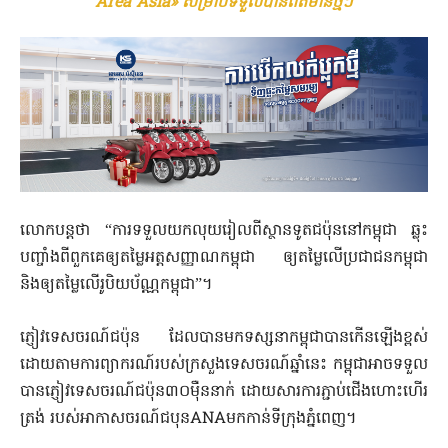
Area Asia» សម្រាប់ទទួលបានព័ត៌មានថ្មីៗ
​លោកបន្តថា “ការទទួលយកលុយរៀលពីស្ថានទូតជប៉ុននៅកម្ពុជា ឆ្លុះ
បញ្ចាំងពីពួកគេឲ្យតម្លៃអត្តសញ្ញាណកម្ពុជា ឲ្យតម្លៃលើប្រជាជនកម្ពុជា
និងឲ្យតម្លៃលើរូបិយប័ណ្ណ​កម្ពុជា”។
​ភ្ញៀវទេសចរណ៍ជប៉ុន ដែលបានមកទស្សនាកម្ពុជាបានកើនឡើងខ្ពស់
ដោយតាមការព្យាករណ៍របស់ក្រសួងទេសចរណ៍ឆ្នាំនេះ កម្ពុជាអាចទទួល
បានភ្ញៀវទេសចរណ៍ជប៉ុន៣០ម៉ឺននាក់ ដោយសារការភ្ជាប់ជើងហោះហើរ
ត្រង់ របស់អាកាសចរណ៍ជបុនANAមកកាន់ទីក្រុងភ្នំពេញ។