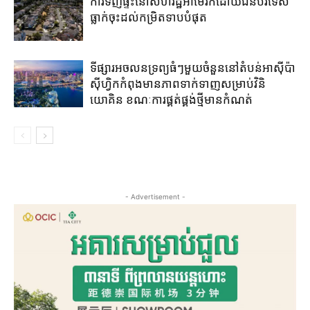
ការទិញផ្ទះនៅសហរដ្ឋអាមេរិកដោយជនបរទេស
ធ្លាក់ចុះដល់កម្រិតទាបបំផុត
ទីផ្សារអចលនទ្រព្យ​ធំៗមួយ​ចំនួន​នៅ​តំបន់​អាស៊ីប៉ា
ស៊ីហ្វិក​កំពុង​មាន​ភាព​ទាក់ទាញ​សម្រាប់​វិនិ
យោគិន​ ខណៈការ​ផ្គត់​ផ្គង់​ថ្មី​មាន​កំណត់
- Advertisement -