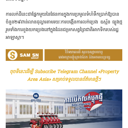
ការលក់ដីនេះជាផ្នែកមួយនៃផែនការក្នុងការប្រមូលទំហំទឹកប្រាក់ឱ្យបាន
ចំនួន២៩ពាន់លានដុល្លារតាមរយៈការបង្កើនការលក់ប្រេង ឧស្ម័ន ធ្យូងថ្ម
រួមទាំងការខួងយកប្រេងនៅក្នុងដែនជម្រកសត្វព្រៃជាតិអាកទិករបស់រដ្ឋ
អាឡាស្កា។
ចុចទីនេះដើម្បី Subscribe Telegram Channel «Property
Area Asia» សម្រាប់ទទួលបានព័ត៌មានថ្មីៗ