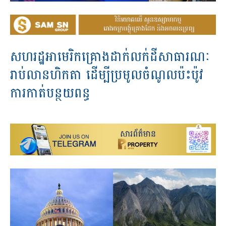
សហរដ្ឋអាមេរិកគ្រោងដាក់លក់ដីសាធារណៈ
រាប់លានហិកតា ដើម្បីប្រមូលចំណូលប៉ះប៉ូវ
ការកាត់បន្ថយពន្ធ