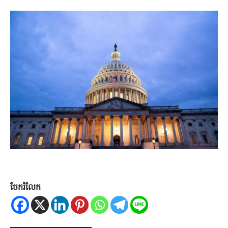
ចែករំលែក