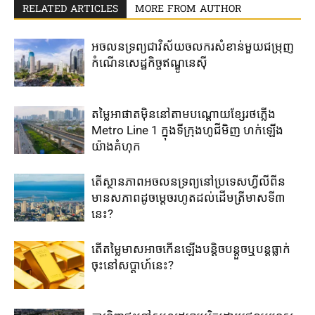
RELATED ARTICLES
MORE FROM AUTHOR
អចលនទ្រព្យ​ជា​វិស័យចលករ​សំខាន់​មួយ​ជម្រុញ​
កំណើន​សេដ្ឋកិច្ច​ឥណ្ឌូនេស៊ី​
តម្លៃ​អាផាត​មុិន​នៅ​តាម​បណ្តោយ​ខ្សែ​រថភ្លើង​
Metro Line 1​ ក្នុង​ទីក្រុងហូជីមិញ ​ហក់​ឡើង​
យ៉ាង​គំហុក​
តើ​ស្ថានភាព​អចលនទ្រព្យ​នៅ​ប្រទេសហ្វីលីពីន​
មាន​សភាព​ដូច​ម្តេច​រហូត​ដល់​ដើម​ត្រីមាសទី៣​
នេះ​?​
តើតម្លៃមាសអាចកើនឡើងបន្តិចបន្តួចឬបន្តធ្លាក់
ចុះនៅសប្តាហ៍នេះ?