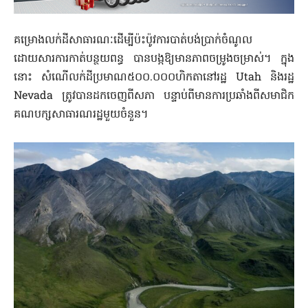
គម្រោង​លក់​ដី​សាធារណៈ​ដើម្បី​ប៉ះប៉ូវការបាត់បង់ប្រាក់ចំណូល
ដោយសារការកាត់បន្ថយពន្ធ ​បាន​បង្ក​ឱ្យមានភាពចម្រូងចម្រាស់។ ក្នុង
នោះ សំណើលក់ដីប្រមាណ៥០០.០០០ហិកតានៅរដ្ឋ Utah និងរដ្ឋ
Nevada ត្រូវបានដកចេញពីសភា បន្ទាប់ពីមានការប្រឆាំងពីសមាជិក
គណបក្សសាធារណរដ្ឋមួយចំនួន។