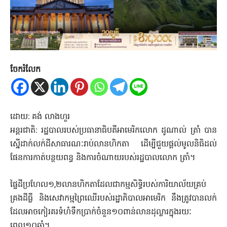
ចែករំលែក
ដោយ: គង់ លាងហួរ
អន្តរជាតិ: រដ្ឋបាលរបស់ប្រធានាធិបតីអាមេរិកលោក ដូណាល់ ត្រាំ បាន
ស្នើដាក់លក់ដីសាធារណៈរាប់លានហិកតា ដើម្បីជួយផ្តល់មូលនិធិដល់
ផែនការកាត់បន្ថយពន្ធ និងការចំណាយរបស់រដ្ឋបាលលោក ត្រាំ។
ផ្ទៃដីប្រហែល១,២លានហិកតាដែលជាកម្មសិទ្ធិរបស់ការិយាល័យគ្រប់
គ្រងដីធ្លី និងសេវាកម្មព្រៃឈើរបស់រដ្ឋាភិបាលអាមេរិក នឹងត្រូវបានលក់
ដែលអាចកៀរគរទំហំទឹកប្រាក់ចំនួន១០ពាន់លានដុល្លារក្នុងរយៈ
ពេល១០ឆ្នាំ។