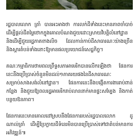
រដ្ឋបាលលោក ត្រាំ បានអះអាងថា ការលក់ដីទាំងនេះមានភាពចាំបាច់
ដើម្បីផ្តល់ដីតម្លៃថោកក្នុងគោលបំណងជួយដោះស្រាយវិបត្តិលំនៅដ្ឋាន
និងដើម្បីជួយរដ្ឋភាគខាងលិច ដែលកាន់កាប់ដីសាធារណៈយ៉ាងច្រើន
និងស្ដារតំបន់ទាំងនោះឱ្យមានផលប្រយោជន៍សេដ្ឋកិច្ច។
គណៈកម្មាធិការថាមពលព្រឹទ្ធសភាអាមេរិកបានលើកឡើងថា ផែនការ
នេះនឹងប្រើប្រាស់ចំនួនមិនដល់១ភាគរយផងនៃដីសាធារណៈ
សម្រាប់សាងសង់លំនៅដ្ឋាន។ ផែនការនេះនឹងបង្កើតការងាររាប់ពាន់
កន្លែង និងជួយឱ្យពលរដ្ឋអាមេរិករាប់លាននាក់មានផ្ទះសម្បែង និងកាត់
បន្ថយឱនភាព។
ផែនការនេះមានគោលដៅស្របនឹងផែនការរបស់រដ្ឋបាលលោក ដូ
ណាល់ត្រាំ ដើម្បីប្រែក្លាយដីទំនេរមិនបានប្រើប្រាស់ទៅជាតំបន់មានការ
អភិវឌ្ឍន៍៕