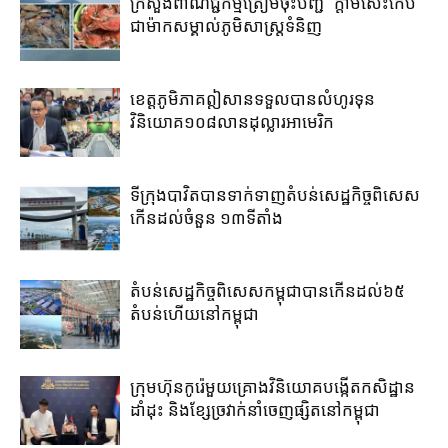
ក្រសួងពាណិជ្ជកម្ម​ត្រៀម​ចុះបញ្ជី​ ​”ក្តាមសេះកែប”​
ជា​ម៉ាក​សម្គាល់​ភូមិ​សាស្រ្ត​ទំនិញ​
ខេត្ត​ភូមិភាគឦសាន​ទទួល​បាន​លំហូរទុន​
វិនិយោគ​១០៨​លាន​ដុល្លារ​អាមេរិក​
ទីក្រុងបាវិត​បាន​ទាក់​ទាញ​តំបន់​សេដ្ឋកិច្ច​ពិសេស​
កើន​ដល់​ចំនួន ១៣​ទីតាំង​
តំបន់សេដ្ឋកិច្ច​ពិសេស​កម្ពុជា​បាន​កើន​ដល់​៦៥​
តំបន់​ហើយ​នៅ​កម្ពុជា
ក្រុមហ៊ុន​កូរ៉េ​មួយគ្រោង​វិនិយោគ​បង្កើត​កសិដ្ឋាន​
ដាំដុះ​ និង​ខ្សែ​ច្រវាក់​នាំ​ចេញ​ផ្សិត​នៅ​កម្ពុជា​