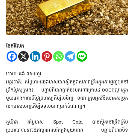
ចែករំលែក
ដោយ: គង់ លាងហួរ
អន្តរជាតិ: តម្លៃហាងឆេងមាសបានស្ថិតក្នុងសភាពទ្រឹងក្នុងការជួញដូរនៅ
ព្រឹកថ្ងៃសុក្រនេះ បន្ទាប់ពីបានធ្លាក់ចុះមកនៅក្រោម៤.០០០ដុល្លារក្នុង
មួយអោនកាលពីថ្ងៃព្រហស្បតិ៍ម្សិលមិញ ខណៈក្រុមអ្នកវិនិយោគសម្រុក
លក់មាសចេញដើម្បីទទួលបានប្រាក់ចំណេញ។
តួយ៉ាង តម្លៃមាស Spot Gold បានស្ថុិតនៅទ្រឹងត្រឹម
ប្រមាណ៣.៩៧៥ដុល្លារអាមេរិកក្នុងមួយអោន បន្ទាប់ពីបានបិទ