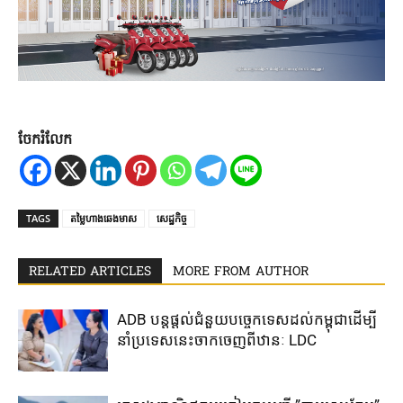
ចែករំលែក
TAGS
តម្លៃហាងឆេងមាស
សេដ្ឋកិច្ច
RELATED ARTICLES
MORE FROM AUTHOR
ADB បន្ត​ផ្តល់​ជំនួយ​បច្ចេកទេស​ដល់​កម្ពុជា​ដើម្បី​
នាំ​ប្រទេស​នេះ​ចាក​ចេញ​ពី​ឋានៈ LDC