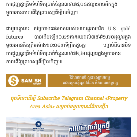
ការជួញដូរត្រឹមទំហំទឹកប្រាក់ចំនួន៣៩៧៥,០៤ដុល្លារអាមេរិកក្នុង
មួយអោនកាលពីថ្ងៃព្រហស្បតិ៍ម្សិលមិញ។
ជាមួយគ្នានេះ តម្លៃហាងឆេងមាសរបស់សហរដ្ឋអាមេរិក U.S. gold
futures បានងើបឡើង០,៥១ភាគរយដល់៣៩៩២,៧០ដុល្លារក្នុង
មួយអោនគិតត្រឹមម៉ោង១០:០៨នាទីព្រឹកដូចគ្នា បន្ទាប់ពីបានបិទ
ការជួញដូរត្រឹមទំហំទឹកប្រាក់ចំនួន៣៩៧២,៦០ដុល្លារក្នុងមួយអោន
កាលពីថ្ងៃព្រហស្បតិ៍ម្សិលមិញ៕
ចុចទីនេះដើម្បី Subscribe Telegram Channel «Property
Area Asia» សម្រាប់ទទួលបានព័ត៌មានថ្មីៗ