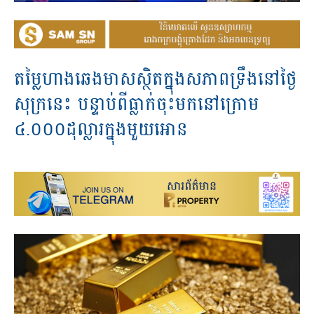
តម្លៃហាងឆេងមាសស្ថិតក្នុងសភាពទ្រឹងនៅថ្ងៃ
សុក្រនេះ បន្ទាប់ពីធ្លាក់ចុះមកនៅក្រោម​
៤.០០០ដុល្លារក្នុងមួយអោន