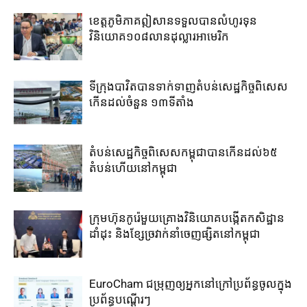
ខេត្ត​ភូមិភាគឦសាន​ទទួល​បាន​លំហូរទុន​
វិនិយោគ​១០៨​លាន​ដុល្លារ​អាមេរិក​
ទីក្រុងបាវិត​បាន​ទាក់​ទាញ​តំបន់​សេដ្ឋកិច្ច​ពិសេស​
កើន​ដល់​ចំនួន ១៣​ទីតាំង​
តំបន់សេដ្ឋកិច្ច​ពិសេស​កម្ពុជា​បាន​កើន​ដល់​៦៥​
តំបន់​ហើយ​នៅ​កម្ពុជា
ក្រុមហ៊ុន​កូរ៉េ​មួយគ្រោង​វិនិយោគ​បង្កើត​កសិដ្ឋាន​
ដាំដុះ​ និង​ខ្សែ​ច្រវាក់​នាំ​ចេញ​ផ្សិត​នៅ​កម្ពុជា​
EuroCham ជម្រុញឲ្យអ្នកនៅក្រៅប្រព័ន្ធចូលក្នុង
ប្រព័ន្ធបណ្តើរៗ