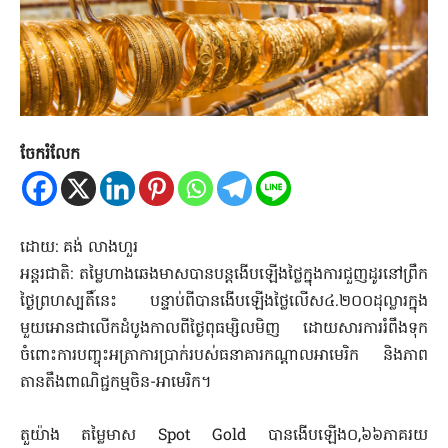
ចែករំលែក
ដោយ: គង់ លាងហួរ
អន្តរជាតិ: តម្លៃហាងឆេងមាសបានបន្តងើបឡើងថ្លៃក្នុងការជួញដូរនៅព្រឹក
ថ្ងៃព្រហស្បតិ៍នេះ បន្ទាប់ពីបានងើបឡើងថ្លៃលើស៤.២០០ដុល្លារក្នុង
មួយអោនជាលើកដំបូងកាលពីថ្ងៃពុធម្សិលមិញ ដោយសារការរំពឹងទុក
ចំពោះការបញ្ចុះអត្រាការប្រាក់របស់ធនាគារកណ្តាលអាមេរិក និងភាព
តានតឹងពាណិជ្ជកម្មចិន-អាមេរិក។
តួយ៉ាង តម្លៃមាស Spot Gold បានងើបឡើង០,៦៦ភាគរយ