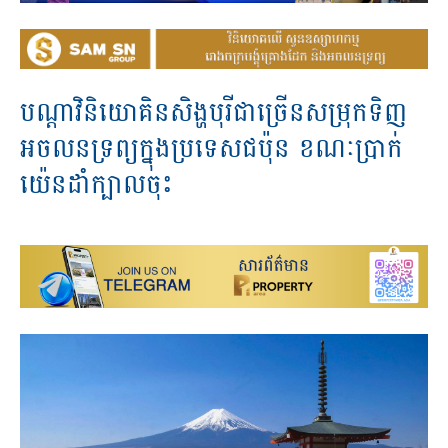
បណ្តាវិនិយោគិន​សិង្ហបុរីជាច្រើន​សម្រុកទិញ
អចលនទ្រព្យក្នុងប្រទេសជប៉ុន ខណៈប្រាក់
យ៉េនដាំក្បាលចុះ