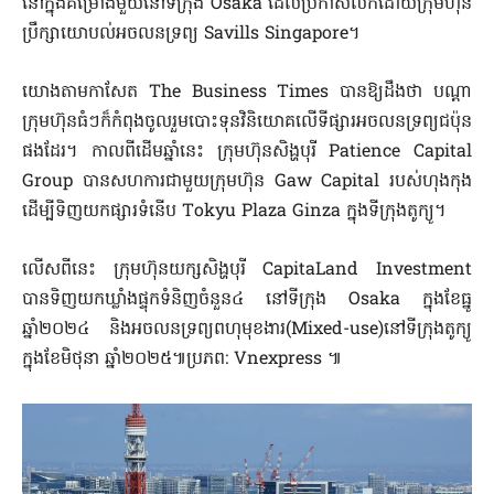
នៅក្នុងគម្រោងមួយនៅទីក្រុង Osaka ដែលប្រកាសលក់ដោយក្រុមហ៊ុន
ប្រឹក្សាយោបល់អចលនទ្រព្យ Savills Singapore។
យោងតាមកាសែត The Business Times បានឱ្យដឹងថា បណ្តា
ក្រុមហ៊ុនធំៗក៏កំពុងចូលរួមបោះទុនវិនិយោគលើទីផ្សារអចលនទ្រព្យជប៉ុន
ផងដែរ។ កាលពីដើមឆ្នាំនេះ ក្រុមហ៊ុនសិង្ហបុរី Patience Capital
Group បានសហការជាមួយក្រុមហ៊ុន Gaw Capital របស់ហុងកុង
ដើម្បីទិញយកផ្សារទំនើប Tokyu Plaza Ginza ក្នុងទីក្រុងតូក្យូ។
លើសពីនេះ ក្រុមហ៊ុនយក្សសិង្ហបុរី CapitaLand Investment
បានទិញយកឃ្លាំងផ្ទុកទំនិញចំនួន៤ នៅទីក្រុង Osaka ក្នុងខែធ្នូ
ឆ្នាំ២០២៤ និងអចលនទ្រព្យពហុមុខងារ(Mixed-use)នៅទីក្រុងតូក្យូ
ក្នុងខែមិថុនា ឆ្នាំ២០២៥៕ប្រភព: Vnexpress ៕