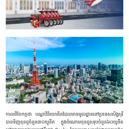
កាលពីខែកក្កដា បណ្តាវិនិយោគិនដែលមានមូលដ្ឋាននៅប្រទេសសិង្ហបុរី
បានទិញខុនដូចំនួន៣០យូនីត ក្នុងចំណោមខុនដូសរុបចំនួន៦០យូនីត