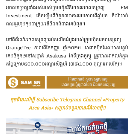
ជនជាតិសិង្ហបុរីគ្របដណ្តប់ចំនួន៥០ភាគរយនៃប្រតិបត្តិការទិញ-លក់
អចលនទ្រព្យទាំងអស់របស់ក្រុមហ៊ុនវិនិយោគអចលនទ្រព្យ FM
Investment កើនឡើងពីចំនួន៣០ភាគរយកាលពីឆ្នាំមុន និងវ៉ាដាច់
ពលរដ្ឋហុងកុងជាក្រុមអតិថិជនធំជាងគេបំផុត។
នៅពិព័រណ៍អចលនទ្រព្យជប៉ុនលើកដំបូងរបស់ក្រុមហ៊ុនអចលនទ្រព្យ
OrangeTee កាលពីខែកញ្ញា ឆ្នាំ២០២៥ អាផាតមុិនដែលមានបន្ទប់
គេងចំនួន២នៅសង្កាត់ Asakusa នៃទីក្រុងតូក្យូ ត្រូវបានដាក់លក់ក្នុង
តម្លៃក្រោម៥០០.០០០ដុល្លារសិង្ហបុរី (៣៨៤.០០០ ដុល្លារអាមេរិក)។
ចុចទីនេះដើម្បី Subscribe Telegram Channel «Property
Area Asia» សម្រាប់ទទួលបានព័ត៌មានថ្មីៗ