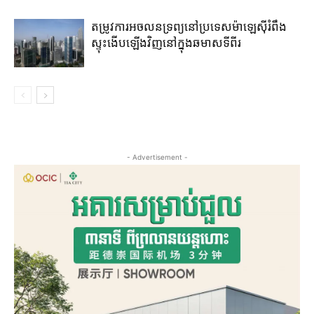
តម្រូវ​ការ​អចលនទ្រព្យ​នៅ​ប្រទេសម៉ាឡេស៊ី​រំពឹង​
ស្ទុះ​ងើប​ឡើង​វិញ​នៅ​ក្នុង​ឆមាស​ទីពីរ​​
- Advertisement -