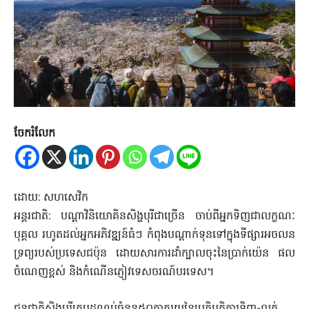
ចែករំលែក
ដោយ: សហសេវិក
អន្តរជាតិ: បណ្តាវិនិយោគិន​សិង្ហបុរីជាច្រើន​ ចាប់ពីអ្នកទិញជាលក្ខណៈ
បុគ្គល រហូតដល់អ្នកអភិវឌ្ឍន៍ធំៗ កំពុងបណ្តាក់ទុនទៅក្នុងទីផ្សារអចលន
ទ្រព្យរបស់ប្រទេសជប៉ុន ដោយសារការដាំក្បាលចុះនៃប្រាក់យ៉េន ផល
ចំណេញខ្ពស់ និងកំណើនភ្ញៀវទេសចរណ៍បរទេស។