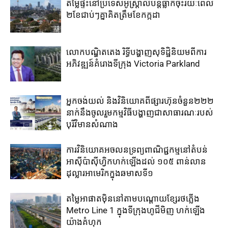
តម្លៃ​ផ្ទះ​នៅ​ប្រទេស​អូស្ត្រាលី​បន្ត​ធ្លាក់​ចុះ​រយៈ​ពេល​
២​ខែ​ជាប់ៗ​គ្នា​គិត​ត្រឹម​ខែ​កក្កដា​
លោកបណ្ឌិតតេង រិទ្ធីបង្ហាញសុទិដ្ឋិនិយមពីការ
អភិវឌ្ឍន៍គំរោងទីក្រុង Victoria Parkland
អ្នកចង់យល់​ និងវិនិយោគ​ពី​ផ្សារហ៊ុន​ចំនួន​២២២​
នាក់​នឹង​ចូលរួម​កម្មវិធី​បង្ហាញ​ជាសាធារណៈ​របស់​
បុរី​វិមានសំណាង
ការវិនិយោគ​អចលនទ្រព្យ​ពាណិជ្ជកម្ម​នៅ​តំបន់
អាស៊ី​ប៉ាស៊ីហ្វិក​ហក់​ឡើង​ដល់ ​១០៥ ពាន់លាន
ដុល្លារ​អាមេរិក​ក្នុង​ឆមាស​ទី១​
តម្លៃ​អាផាត​មុិន​នៅ​តាម​បណ្តោយ​ខ្សែ​រថភ្លើង​
Metro Line 1​ ក្នុង​ទីក្រុងហូជីមិញ ​ហក់​ឡើង​
យ៉ាង​គំហុក​