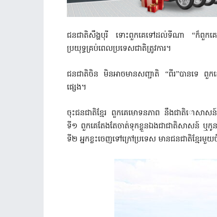
ជនជាតិសឹង្ហបុរី ទោះពួកគេទៅដល់ទីណា “ក៏ពួក
ប្រយុទ្ធគ្រប់ពេលប្រទេសជាតិត្រូវការ។
ជនជាតិចិន មិនអាចមានសញ្ជាតិ “ពីរ”បានទេ ពួក
ផ្សេង។
ចុះជនជាតិខ្មែរ ពួកគេមោទនភាព នឹងជាតិោសាស
ទី១ ពួកគេតែងតែចាត់ទុកខ្លួនឯងជាជាតិសាសន៍ ឬកូ
ទី២ អ្នកខ្លះចេញទៅក្រៅប្រទេស មានជនជាតិខ្មែរមួយចំ