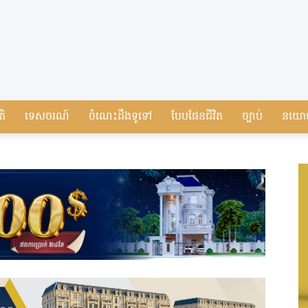
តិ
ទេសចរណ៍
ចំណេះដឹងទូទៅ
បែបផែនជីវិត
ច្បាប់
នយោ