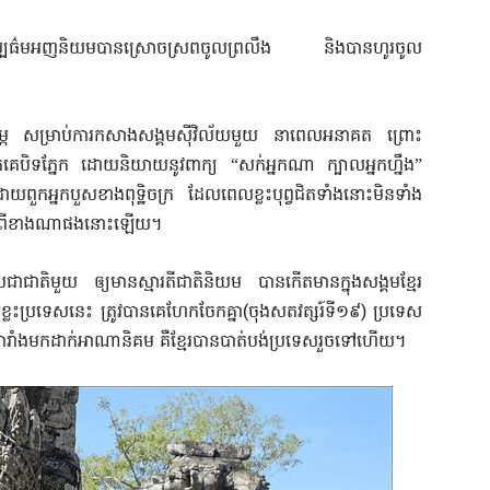
ប្បធ៌មអញនិយម​បានស្រោចស្រពចូលព្រលឹង និងបានហូរចូល
រម្ភ សម្រាប់ការកសាងសង្គមស៊ីវិល័យមួយ នាពេលអនាគត ព្រោះ
ួកគេបិទភ្នែក ដោយនិយាយនូវពាក្យ “សក់អ្នកណា ក្បាលអ្នកហ្នឹង”
យពួកអ្នកបួសខាងពុទ្ឋិចក្រ ដែលពេលខ្លះបុព្វជិតទាំងនោះមិនទាំង
ប្រភពពីខាងណាផងនោះឡើយ។
ជាតិមួយ ឲ្យមានស្មារតីជាតិនិយម បានកើតមានក្នុងសង្គមខ្មែរ
ខ្លះប្រទេសនេះ ត្រូវបានគេហែកចែកគ្នា(ចុងសតវត្សរ៍ទី១៩) ប្រទេស
ារាំងមកដាក់អាណានិគម គឺខ្មែរបានបាត់បង់ប្រទេសរួចទៅហើយ។