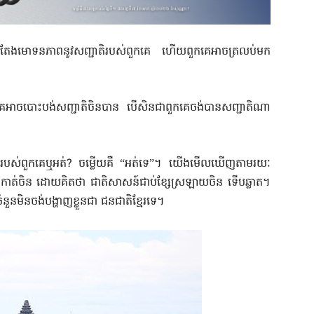
គេតែងមោទនភាពនូវសញ្ជាតិរបស់ពួកគេ ហើយពួកគេអាចត្រលប់មក
គេអាចបោះបង់សញ្ជាតិចិនបាន បើសិនជាពួកគេចង់បានសញ្ជាតិណា
ន៍របស់ពួកគេឬអត់? ចម្លើយគឺ “អត់ទេ”។ យើងមើលឃើញតាមរយៈ
នកាត់ចិន ដោយគិតថា ជាតិ​សាសន៍ជាប់ខ្សែស្រឡាយចិន ទើបឆ្លាត។
នួនមិនចង់បង្ហាញខ្លួនជា ជនជាតិខ្មែរទេ។