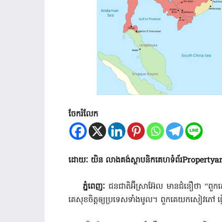
ចែករំលែក
ដោយៈ យិន លាងគង់ស្ថាបនិកគេហទំព័រ
Propertya
ភ្នំពេញៈ
ជនជាតិអ៊ីស្រាអ៊ែល មានជំនឿថា “ពួក
គេសុខចិត្តឲ្យប្រទេសទាំងមូល។ ពួកគេយកសៀវភៅ 