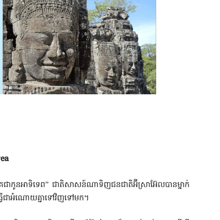
rea
គេជាកូនអាទិទេព” ជាតិសាសន៍ណាទិញជនជាតិអ៊ីស្រាអ៊ែលបានម្នាក់
ធ្វើជាអំណោយគ្នាទៅវិញទៅមក។