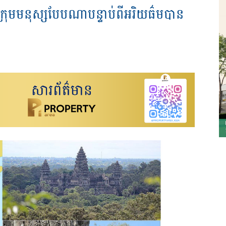
ក្រុមមនុស្សបែបណាបន្ទាប់ពីអរិយធ៌មបាន