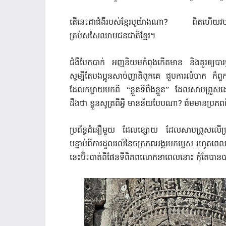
តើនេះជាជំងឺរបស់ខ្មែរឬយ៉ាងណា? ពិតហើយវ
គ្រប់សសៃឈាមជនជាតិខ្មែរ។
ជំងឺបែកបាក់ អញនិយមកំពុងកើតមាន និងគួរឲ្យបា
សូម្បីតែបងប្អូនសាច់ញាតិពួកគេ ជួបការលំបាក ក៏ព
ដែលកម្លាយមកពី “ខ្លួនទីពឹងខ្លួន” ដែលសាបព្រួសដោ
ដឹងថា ខ្លួនសូត្រពីអ្វី មានន័យបែបណា? ធ៌មមាន
ប្រព័ន្ធជំនឿមួយ ដែលខ្សោយ ដែលសាបព្រួសលើប្រជា
បន្ទាប់ពីការដួលរលំនៃចក្រភពអង្គរមកម្លេស រហូតពេល
នេះប៊ិះបាត់ពីផែនទីពិភពលោកនាពេលនោះ កុំតែបានប