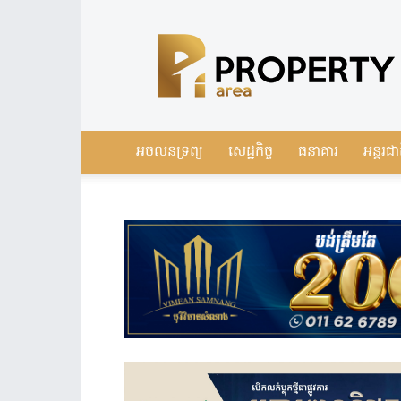
Leading
Real
Estate
News
in
Cambodia
អចលនទ្រព្យ
សេដ្ឋកិច្ច
ធនាគារ
អន្តរជា