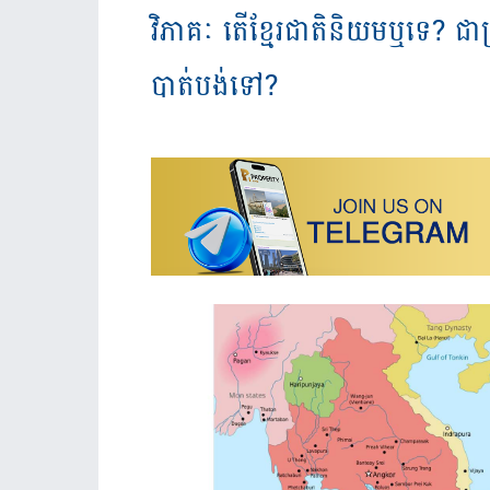
វិភាគៈ តើខ្មែរជាតិនិយមឬទេ? ជា
បាត់បង់ទៅ?