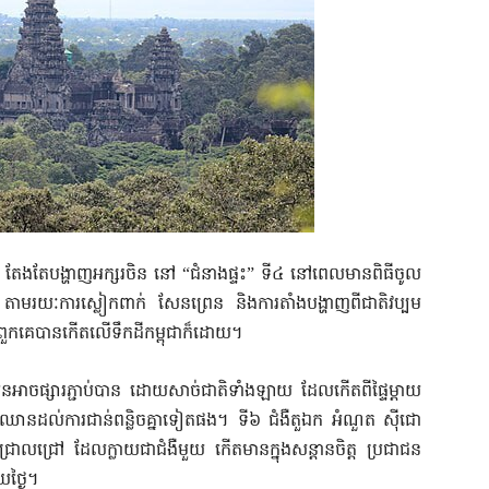
 តែងតែបង្ហាញអក្សរចិន នៅ “ជំនាងផ្ទះ” ទី៤ នៅពេលមានពិធីចូល
ចិន តាមរយៈការស្លៀកពាក់ សែនព្រេន និងការតាំងបង្ហាញពីជាតិវប្បម
តាពួកគេបានកើតលើទឹកដីកម្ពុជាក៏ដោយ។
ដែលមិនអាចផ្សារភ្ជាប់បាន ដោយសាច់ជាតិទាំងឡាយ ដែលកើតពីផ្ទៃម្តាយ
ខ្លះឈានដល់ការជាន់ពន្លិចគ្នាទៀតផង។ ទី៦ ជំងឺតួឯក អំណួត ស៊ីជោ
ជ្រាលជ្រៅ ដែលក្លាយជាជំងឺមួយ កើតមានក្នុងសន្តានចិត្ត ប្រជាជន
ួយថ្ងៃ។