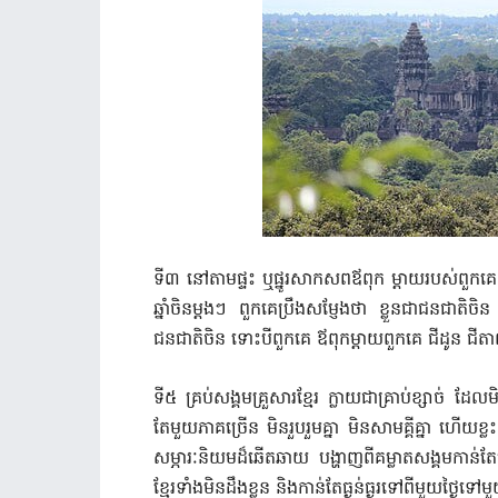
ទី៣ នៅតាមផ្ទះ ឬផ្នូរសាកសពឪពុក ម្តាយរបស់ពួកគេ
ឆ្នាំចិនម្តងៗ ពួកគេប្រឹងសម្ញែងថា ខ្លួនជាជនជាតិ
ជនជាតិចិន ទោះបីពួកគេ ឪពុកម្តាយពួកគេ ជីដូន ជី
ទី៥ គ្រប់សង្គមគ្រួសារខ្មែរ ក្លាយជាគ្រាប់ខ្សាច់ 
តែមួយភាគច្រើន មិនរួបរួមគ្នា មិនសាមគ្គីគ្នា ហើយ
សម្ភារៈនិយមដ៏ឆើតឆាយ បង្ហាញពីគម្លាតសង្គមកាន់តែ
ខ្មែរទាំងមិនដឹងខ្លួន និងកាន់តែធ្ងន់ធ្ងរទៅពីមួយថ្ងៃទៅម