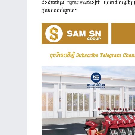
ជនជាតិជប៉ុន “ពួកគេមានជំនឿថា ពួកគេជាសន្តិវង្សព្រះអា
ប្រទេសរបស់ពួកគេ។
ចុចទីនេះដើម្បី Subscribe Telegram Chann