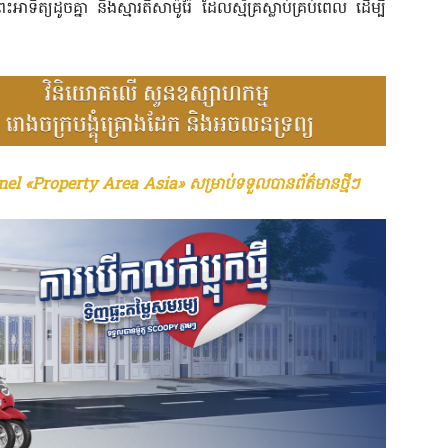
ទិត្យដូចគ្នា និងស្មារតីសាម៉ូរ៉ៃ ដែលស្ម័គ្រស្លាប់គ្រប់ពេល ដើម្បី
el «Property Area Asia» សម្រាប់ទទួលបានព័ត៌មានថ្មីៗ