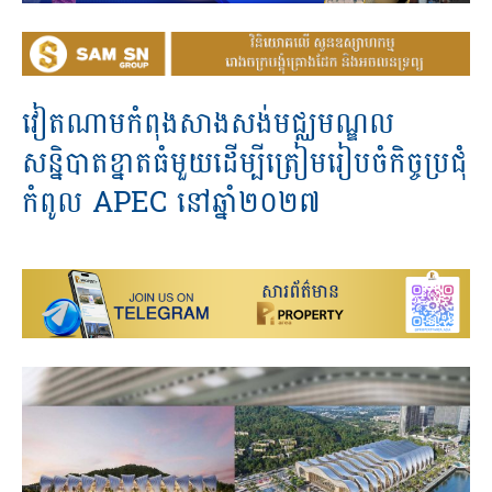
វៀតណាម​កំពុង​សាងសង់​មជ្ឈមណ្ឌល​
សន្និបាត​ខ្នាត​ធំ​មួយ​ដើម្បី​ត្រៀម​រៀប​ចំ​កិច្ច​ប្រជុំ
កំពូល​ APEC ​នៅ​ឆ្នាំ​២០២៧