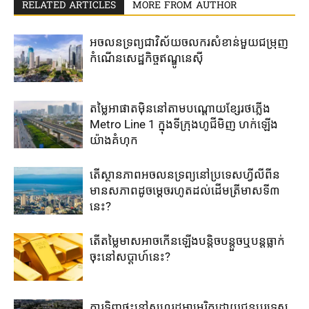
RELATED ARTICLES
MORE FROM AUTHOR
អចលនទ្រព្យ​ជា​វិស័យចលករ​សំខាន់​មួយ​ជម្រុញ​
កំណើន​សេដ្ឋកិច្ច​ឥណ្ឌូនេស៊ី​
តម្លៃ​អាផាត​មុិន​នៅ​តាម​បណ្តោយ​ខ្សែ​រថភ្លើង​
Metro Line 1​ ក្នុង​ទីក្រុងហូជីមិញ ​ហក់​ឡើង​
យ៉ាង​គំហុក​
តើ​ស្ថានភាព​អចលនទ្រព្យ​នៅ​ប្រទេសហ្វីលីពីន​
មាន​សភាព​ដូច​ម្តេច​រហូត​ដល់​ដើម​ត្រីមាសទី៣​
នេះ​?​
តើតម្លៃមាសអាចកើនឡើងបន្តិចបន្តួចឬបន្តធ្លាក់
ចុះនៅសប្តាហ៍នេះ?
ការទិញផ្ទះនៅសហរដ្ឋអាមេរិកដោយជនបរទេស