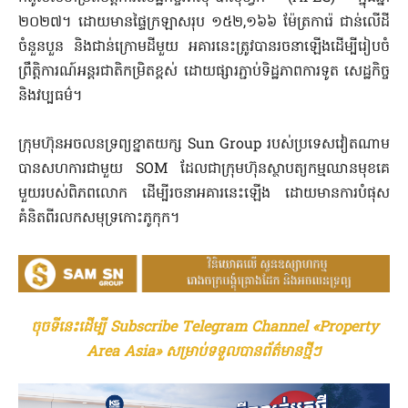
២០២៧។ ដោយមានផ្ទៃក្រឡាសរុប ១៥២,១៦៦ ម៉ែត្រការ៉េ ជាន់លើដី
ចំនួនបួន និងជាន់ក្រោមដីមួយ អគារនេះត្រូវបានរចនាឡើងដើម្បីរៀបចំ
ព្រឹត្តិការណ៍អន្តរជាតិកម្រិតខ្ពស់ ដោយផ្សារភ្ជាប់ទិដ្ឋភាពការទូត សេដ្ឋកិច្ច
និងវប្បធម៌។
ក្រុមហ៊ុនអចលនទ្រព្យខ្នាតយក្ស Sun Group របស់ប្រទេសវៀតណាម
បានសហការជាមួយ SOM ដែលជាក្រុមហ៊ុនស្ថាបត្យកម្មឈានមុខគេ
មួយរបស់ពិភពលោក ដើម្បីរចនាអគារនេះឡើង ដោយមានការបំផុស
គំនិតពីរលកសមុទ្រកោះភូកុក។
ចុចទីនេះដើម្បី Subscribe Telegram Channel «Property
Area Asia» សម្រាប់ទទួលបានព័ត៌មានថ្មីៗ