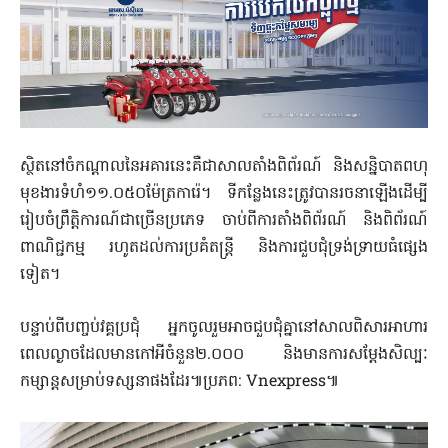
ស្ថិតនៅចំកណ្តាលនៃអគារនេះគឺជាសាលតាំងពិព័រណ៍ និងសន្និបាតពហុ
មុខងារទំហំ១១.០៥០ម៉ែត្រការ៉េ។ ទីកន្លែងនេះត្រូវបានរចនាឡើងដើម្បី
រៀបចំព្រឹត្តិការណ៍ជាច្រើនប្រភេទ ចាប់ពីការតាំងពិព័រណ៍ និងពិព័រណ៍
ពាណិជ្ជកម្ម រហូតដល់ការប្រគំតន្ត្រី និងការជួបជុំទ្រង់ទ្រាយធំផ្សេង
ទៀត។
បន្ទាប់ពីបញ្ចប់វគ្គប្រជុំ អ្នកចូលរួមអាចជួបជុំគ្នានៅសាលពិសារអាហារ
ពេលល្ងាចដែលមានកៅអីចំនួន២.០០០ និងមានការសម្តែងសិល្បៈ
កម្សាន្តសម្រាប់ទស្សនាផងដែរ៕ប្រភព: Vnexpress៕