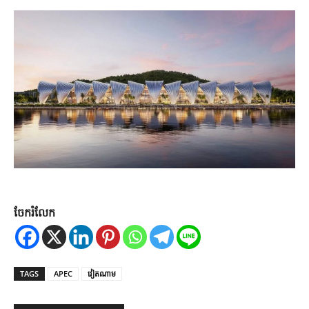
ចែករំលែក
TAGS
APEC
វៀតណាម