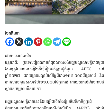
ចែករំលែក
ដោយ: សហសេវិក
អន្តរជាតិ: ប្រទេសវៀតណាមកំពុងសាងសង់មជ្ឈមណ្ឌលសន្និបាតមួយ
ដែលត្រូវបានរចនាឡើងដើម្បីរៀបចំកិច្ចប្រជុំកំពូល APEC នៅ
ឆ្នាំ២០២៧ ដោយគ្របដណ្តប់លើផ្ទៃដីជាង១៥២.០០០ម៉ែត្រការ៉េ និង
មានសាលគ្មានសសរទំហំ១១.០០០ម៉ែត្រការ៉េ ដោយយកលំនាំរចនាបថ
ស្ថាបត្យកម្មតាមទឹករលក។
មជ្ឈមណ្ឌលសន្និបាតនេះនឹងបម្រើជាទីតាំងរៀបចំវេទិកាកិច្ចប្រជុំ
កំពូលសហប្រតិបត្តិការសេដ្ឋកិច្ចអាស៊ី-ប៉ាស៊ីហ្វិក (APEC) ក្នុងឆ្នាំ