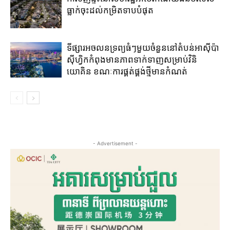
ធ្លាក់ចុះដល់កម្រិតទាបបំផុត
ទីផ្សារអចលនទ្រព្យ​ធំៗមួយ​ចំនួន​នៅ​តំបន់​អាស៊ីប៉ា
ស៊ីហ្វិក​កំពុង​មាន​ភាព​ទាក់ទាញ​សម្រាប់​វិនិ
យោគិន​ ខណៈការ​ផ្គត់​ផ្គង់​ថ្មី​មាន​កំណត់
- Advertisement -