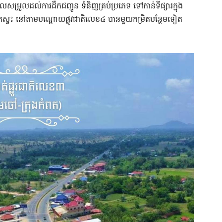
ែលសម្រួលដល់ការដឹកជញ្ជូន ទំនិញគ្រប់ប្រភេទ ទៅកាន់ទីផ្សារក្នុង
ារកកស្ទះ នៅតាមបណ្ដោយផ្លូវជាតិលេខ៤ បានមួយកម្រិតបន្ថែមទៀត