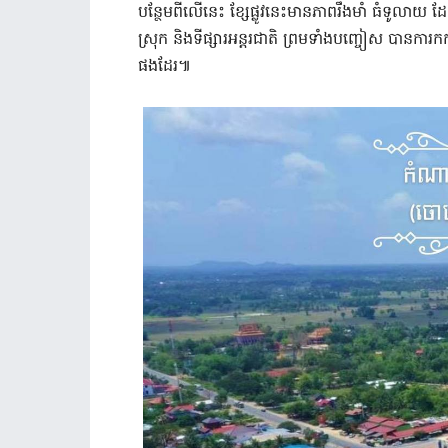
បន្ថែមពីលើនេះ ខ្សែផ្លូវនេះមានភាពរឹងមាំ ធំទូលាយ ដ
ស្រុក និងទីផ្សារអន្តរជាតិ ព្រមទាំងបញ្ចៀស បានក
ផងដែរ៕