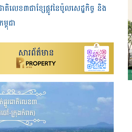
តិលេខ៣ជាខ្សែផ្លូវនៃប៉ូលសេដ្ឋកិច្ច និង
្ពុជា