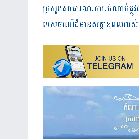
ក្រសួងសាធារណៈការៈកំណាត់ផ្លូវជា
ទេសចរណ៍ដ៏មានសក្តានុពលរបស់កម