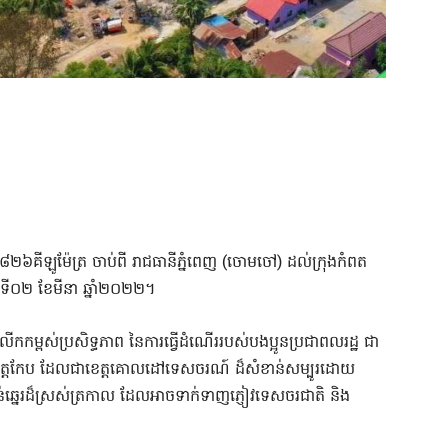
៦គីឡូម៉ែត្រ ចាប់ពី រាជធានីភ្នំពេញ (ចោមចៅ) ដល់ក្រុងកំពត
ងៃទី០២ ខែមីនា ឆ្នាំ២០២២។
លើកកម្ពស់ប្រសិទ្ធភាព នៃការធ្វើដំណើររបស់បងប្អូនប្រជាពលរដ្ឋ ជា
ិងខេត្តកែប ដែលជាខេត្តគោលដៅទេសចរណ៍ ដ៏សំខាន់សម្បូ​រដោយ
ន់ឆ្នេរដ៏ស្រស់ត្រកាល ដែលអាចទាក់ទាញភ្ញៀវទេសចរជាតិ និង