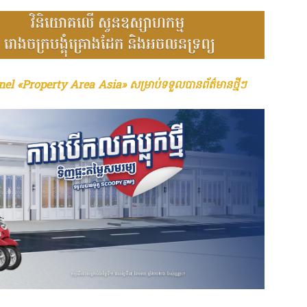
el «Property Area Asia» សម្រាប់ទទួលបានព័ត៌មានថ្មីៗ