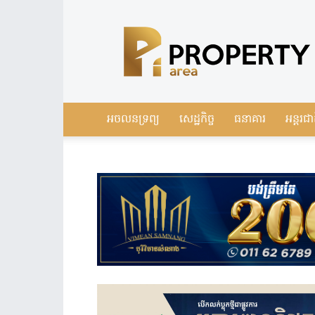
Leading
Real
Estate
News
in
Cambodia
អចលនទ្រព្យ
សេដ្ឋកិច្ច
ធនាគារ
អន្តរជា