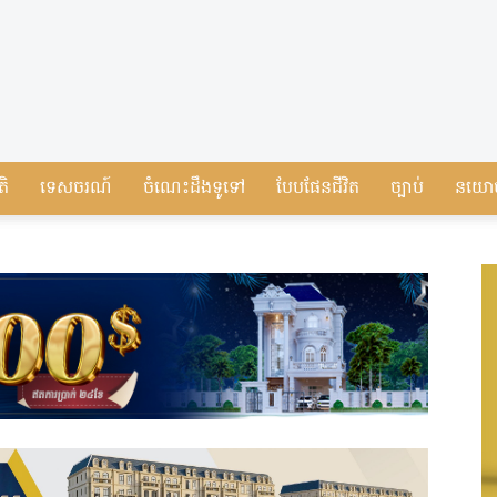
តិ
ទេសចរណ៍
ចំណេះដឹងទូទៅ
បែបផែនជីវិត
ច្បាប់
នយោ