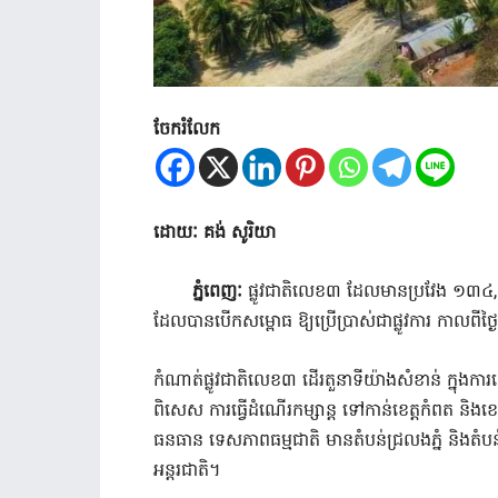
ចែករំលែក
ដោយៈ គង់ សូរិយា
ភ្នំពេញៈ
ផ្លូវជាតិលេខ៣ ដែលមានប្រវែង ១៣៤,៨២
ដែលបានបើកសម្ពោធ ឱ្យប្រើប្រាស់ជាផ្លូវការ កាលពីថ្
កំណាត់ផ្លូវជាតិលេខ៣ ដើរតួនាទីយ៉ាងសំខាន់ ក្នុងការ
ពិសេស ការធ្វើដំណើរកម្សាន្ត ទៅកាន់ខេត្តកំពត ន
ធនធាន ទេសភាពធម្មជាតិ មានតំបន់ជ្រលងភ្នំ និងតំប
អន្តរជាតិ។