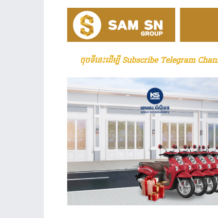
ចុចទីនេះដើម្បី Subscribe Telegram Chann