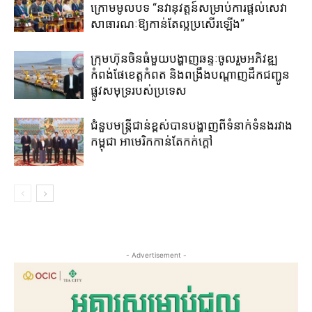
ក្រោម​មូលបទ “នវានុវត្តន៍​សម្រាប់​ការ​ផ្តល់​សេវា
សាធារណៈ​ឱ្យ​កាន់​តែ​ល្អ​ប្រសើរ​ឡើង​”
ក្រុមហ៊ុនចិន​ធំមួយ​បង្ហាញ​ឆន្ទៈ​ចូលរួម​អភិវឌ្ឍ​
កំពង់ផែខេត្តកំពត​ និង​ពង្រឹង​បណ្តាញ​ដឹក​ជញ្ជូន​
ផ្លូវ​សមុទ្រ​របស់​ប្រទេស​
ជំនួបមន្រ្តីជាន់ខ្ពស់បានបង្ហាញពីទំនាក់ទំនងរវាង
កម្ពុជា អាមេរិកកាន់តែកក់ក្តៅ
- Advertisement -