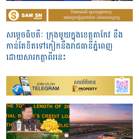
សម្តេចធិបតីៈ ក្រុងមួយក្នុងខេត្តតាកែវ នឹង
កាន់តែខិតទៅកៀកនឹងរាជធានីភ្នំពេញ
ដោយសារកត្តាពីរនេះ