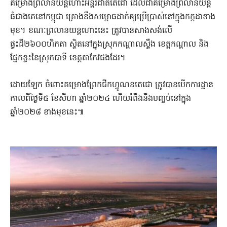
គម្រោងព្រលានយន្ដហោះអន្ដរជាតិតេជោ ដែលជាគម្រោងព្រលានយន្ដ
ធំជាងគេនៅកម្ពុជា ​គ្រោងនឹងសម្ពោធដាក់ឲ្យប្រើប្រាស់នៅក្នុងកក្កដាខាង
មុខ។ ខណៈព្រលានយន្ដហោះនេះ ត្រូវបានសាងសង់លើ
ផ្ទះដី២៦០០ហិកតា ស្ថិតនៅក្នុងស្រុកកណ្ដាលស្ទឹង ខេត្ដ​កណ្ដាល និង
ផ្នែកខ្លះនៃស្រុកបាទី ខេត្ដតាកែវផងដែរ។
ដោយឡែក ចំពោះគម្រោងព្រែកជីកហ្វូណនតេជោ ត្រូវបានបើកការដ្ឋាន
កាលពីថ្ងៃទី៥ ខែសីហា ឆ្នាំ២០២៤ ហើយរំពឹងនឹងបញ្ចប់នៅក្នុង
ឆ្នាំ២០២៨ ខាងមុខនេះ៕