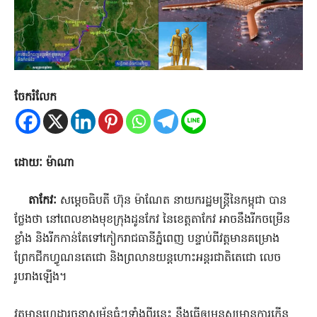
ចែករំលែក
ដោយៈ ម៉ាណា
តាកែវៈ
សម្ដេចធិបតី ហ៊ុន ម៉ាណែត នាយករដ្ឋមន្ដ្រីនៃកម្ពុជា បាន
ថ្លែងថា នៅពេលខាងមុខក្រុងដូនកែវ នៃខេត្ដតាកែវ អាចនឹងរីកចម្រើន
ខ្លាំង និងរីកកាន់តែទៅកៀករាជធានីភ្នំពេញ បន្ទាប់ពីវត្ដមានគម្រោង
ព្រែកជីកហ្វូណនតេជោ និងព្រលានយន្ដហោះអន្ដរជាតិតេជោ លេច
រូបរាងឡើង។
វត្តមានហេដ្ឋារចនាសម្ព័ន្ឋធំៗទាំងពីរនេះ នឹងធ្វើឲ្យមនុស្សមានការកើន