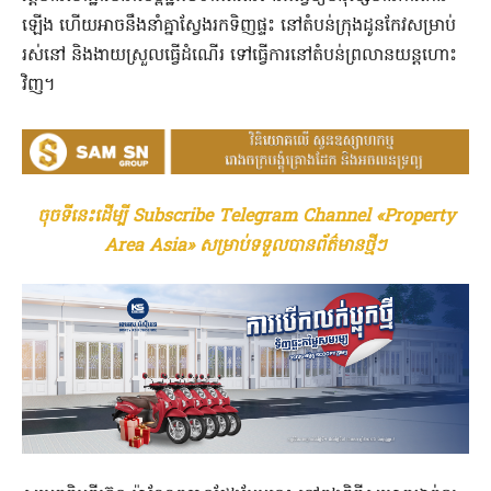
ឡើង ហើយអាចនឹងនាំគ្នាស្វែងរកទិញផ្ទះ នៅតំបន់ក្រុងដូនកែវសម្រាប់
រស់នៅ និងងាយស្រួលធ្វើដំណើរ ទៅធ្វើការនៅតំបន់ព្រលានយន្ដហោះ
វិញ។
ចុចទីនេះដើម្បី Subscribe Telegram Channel «Property
Area Asia» សម្រាប់ទទួលបានព័ត៌មានថ្មីៗ