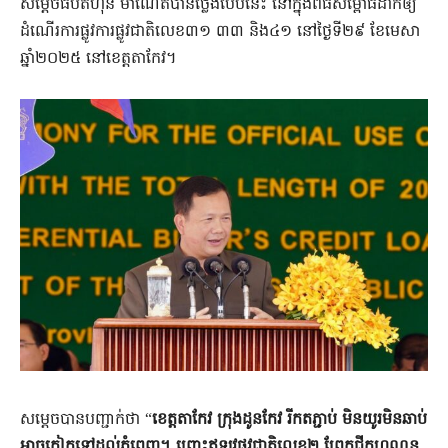
សម្តេចធិបតីហ៊ុន ម៉ាណែតបានថ្លែងបែបនេះ នៅក្នុងពិធីសម្ពោធដាក់ឲ្យ
ដំណើរការផ្លូវការផ្លូវជាតិលេខ៣១ ៣៣ និង៤១ នៅថ្ងៃទី២៩ ខែមេសា
ឆ្នាំ២០២៥ នៅខេត្ដតាកែវ។
សម្ដេចបានបញ្ជាក់ថា “
ខេត្ដតាកែវ ក្រុងដូនកែវ រីកតភ្ជាប់ មិនយូរមិនឆាប់
អាចកៀកទៅដល់ភ្នំពេញ។ ព្រោះឥឡូវផ្លូវជាតិលេខ២ ព្រែកជីកហ្វូណន