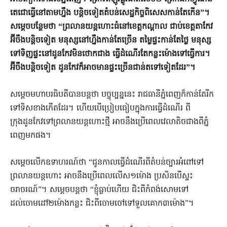
តេជោធ្វើនៅតាមហ្នឹង បន្ដិចទៀតតំបន់សេដ្ឋកិច្ចពិសេសកាន់តែកើន”។
សម្តេចបន្ថែមថា “ព្រលានយន្ដហោះធំនៅខេត្ដកណ្ដាល ជាប់ខេត្ដតាកែវ
អ៊ីចឹងបន្ដិចទៀត មនុស្សនៅហ្នឹងកាន់តែច្រើន តម្លៃផ្ទះកាន់តែថ្លៃ មនុស្ស
ទៅទិញផ្ទះនៅដូនកែវមិនថោកជាង ធ្វើដំណើរតែកន្លះម៉ោងទៅធ្វើការ។
អ៊ីចឹងបន្ដិចទៀត ដូនកែវក៏អាចមានផ្ទះច្រើនជាន់តទៅទៀតដែរ
”
។
សម្ដេចមហាបរធិបតីបានបន្ដថា បច្ចុប្បន្ននេះ រាជធានីភ្នំពេញក៏កាន់តែរីក
ទៅទិសខាងកើតដែរ។ ហើយបើប្រៀបធៀបក្នុងការធ្វើដំណើរ ពី
ក្រុងដូនកែវទៅព្រលានយន្ដហោះថ្មី អាចនឹងប្រើពេលវេលាតិចជាងពីភ្នំ
ពេញមកផង។
សម្ដេចលើកឧទាហរណ៍ថា “ជូនកាលធ្វើដំណើរពីតំបន់ច្បារអំពៅទៅ
ព្រលានយន្ដហោះ អាចនឹងប្រើពេលលើស១ម៉ោង ប្រសិនបើស្ទះ
ចរាចរណ៍”។ សម្តេចបន្តថា “ខ្ញុំធ្លាប់ហើយ ជិះពីកំពង់សោមទៅ
ដល់ចោមដៅ២ម៉ោងកន្លះ ជិះពីចោមចៅទៅទួលគោក៣ម៉ោង”។