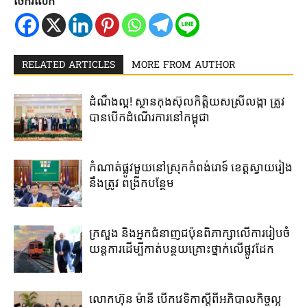
ចែករំលែក
RELATED ARTICLES
MORE FROM AUTHOR
ដំណឹងល្អ! ស្ថាន​កុងស៊ុល​កិត្តិយស​ស្រីលង្កា​ ត្រូវ​
បាន​បើក​ដំណើរការ​នៅ​កម្ពុជា​
កំណាត់ផ្លូវមួយនៅស្រុកកំពង់រោទ៍ ខេត្តស្វាយរៀង
នឹងត្រូវ ពង្រីកបន្ថែម
ក្រសួង និងអ្នកជំនាញជប៉ុន​ពិភាក្សា​លើ​ការ​រៀប​ចំ​
យន្តការ​ដើម្បី​កាត់​បន្ថយ​គ្រោះថ្នាក់​លើ​ផ្លូវដែក
លោកហ៊ុន ម៉ានី ​បើកវេទិកាស្តីពី​អភិបាល​កិច្ច​ល្អ ​