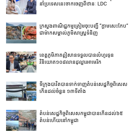
នាំ​ប្រទេស​នេះ​ចាក​ចេញ​ពី​ឋានៈ LDC
ក្រសួងពាណិជ្ជកម្ម​ត្រៀម​ចុះបញ្ជី​ ​”ក្តាមសេះកែប”​
ជា​ម៉ាក​សម្គាល់​ភូមិ​សាស្រ្ត​ទំនិញ​
ខេត្ត​ភូមិភាគឦសាន​ទទួល​បាន​លំហូរទុន​
វិនិយោគ​១០៨​លាន​ដុល្លារ​អាមេរិក​
ទីក្រុងបាវិត​បាន​ទាក់​ទាញ​តំបន់​សេដ្ឋកិច្ច​ពិសេស​
កើន​ដល់​ចំនួន ១៣​ទីតាំង​
តំបន់សេដ្ឋកិច្ច​ពិសេស​កម្ពុជា​បាន​កើន​ដល់​៦៥​
តំបន់​ហើយ​នៅ​កម្ពុជា