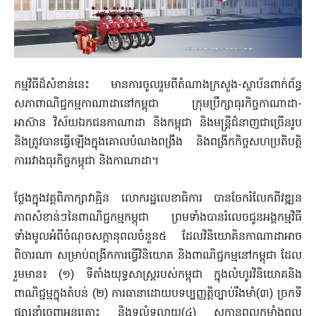
កម្មវិធីដ៏សំខាន់នេះ មានការចូលរួមពីតំណាងក្រសួង-ស្ថាប័នពាក់ព័ន្ធ
សភាពាណិជ្ជកម្មកាណាដានៅកម្ពុជា ក្រុមប្រឹក្សាធុរកិច្ចកាណាដា-
អាស៊ាន វិស័យឯកជនកាណាដា និងកម្ពុជា និងមន្ត្រីជំនាញជាច្រើនរូប
និងត្រូវបានធ្វើឡើងក្នុងគោលបំណងពង្រឹង និងពង្រីកកិច្ចសហប្រតិបត្តិ
ការរវាងធុរកិច្ចកម្ពុជា និងកាណាដា។
ថ្លែងក្នុងវគ្គពិភាក្សាវាគ្មិន លោករដ្ឋលេខាធិការ បានចែករំលែកពីវឌ្ឍន
ភាពសំខាន់ៗនៃពាណិជ្ជកម្មកម្ពុជា ព្រមទាំងបានរំលេចជូនអង្គកម្មវិធី
ទាំងមូលអំពីចំណុចសក្តានុពលចំនួន៥ ដែលវិនិយោគិនកាណាដាអាច
ពិចារណា សម្រាប់ពង្រីកការធ្វើវិនិយោគ និងពាណិជ្ជកម្មនៅកម្ពុជា ដែល
រួមមាន៖ (១) ទីតាំងយុទ្ធសាស្រ្តរបស់កម្ពុជា ក្នុងលំហូរវិនិយោគនិង
ពាណិជ្ជម្មក្នុងតំបន់ (២) ការធានាដោយបទប្បញ្ញត្តិច្បាប់រឹងមាំ(៣) ច្រកទី
ផ្សារនាំចេញអនុគ្រោះ និងទូលំទូលាយ(៤) សក្តានុពលកម្លាំងពល