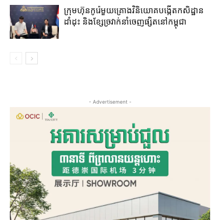
ក្រុមហ៊ុន​កូរ៉េ​មួយគ្រោង​វិនិយោគ​បង្កើត​កសិដ្ឋាន​
ដាំដុះ​ និង​ខ្សែ​ច្រវាក់​នាំ​ចេញ​ផ្សិត​នៅ​កម្ពុជា​
- Advertisement -