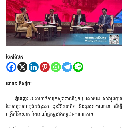
ចែករំលែក
ដោយៈ និស្ស័យ
ភ្នំពេញៈ
រដ្ឋលេខាធិការក្រសួងពាណិជ្ជកម្ម លោករដ្ឋ សារ៉ាវុធបាន
រំលេចមូលហេតុធំៗចំនួន៥ ជូនវិនិយោគិន និងធុរជនកាណាដា ដើម្បី
ពង្រីកវិនិយោគ និងពាណិជ្ជកម្មរវាងកម្ពុជា-កាណាដា។