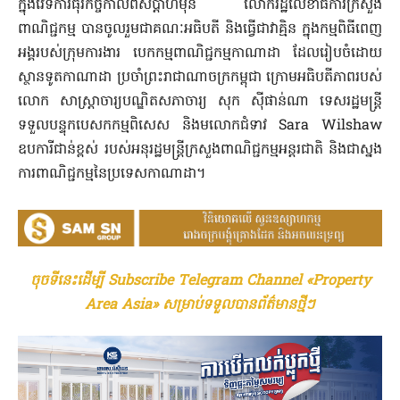
ក្នុងវេទិការធុរកិច្ចកាលពីសប្តាហ៍មុន លោករដ្ឋលេខាធិការក្រសួង
ពាណិជ្ជកម្ម បានចូលរួមជាគណៈអធិបតី និងធ្វើជាវាគ្មិន ក្នុងកម្មពិធីពេញ
អង្គរបស់ក្រុមការងារ បេកកម្មពាណិជ្ជកម្មកាណាដា ដែលរៀបចំដោយ
ស្ថានទូតកាណាដា ប្រចាំព្រះរាជាណាចក្រកម្ពុជា ក្រោមអធិបតីភាពរបស់
លោក សាស្ត្រាចារ្យបណ្ឌិតសភាចារ្យ សុក ស៊ីផាន់ណា ទេសរដ្ឋមន្ត្រី
ទទួលបន្ទុកបេសកកម្មពិសេស និងមលោកជំទាវ Sara Wilshaw
ឧបការីជាន់ខ្ពស់ របស់អនុរដ្ឋមន្ត្រីក្រសួងពាណិជ្ជកម្មអន្តរជាតិ និងជាស្នង
ការពាណិជ្ជកម្មនៃប្រទេសកាណាដា។
ចុចទីនេះដើម្បី Subscribe Telegram Channel «Property
Area Asia» សម្រាប់ទទួលបានព័ត៌មានថ្មីៗ