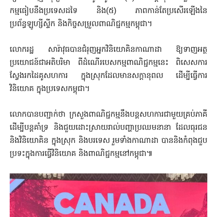
កម្មធៀបនឹងប្រទេសដទៃ និង(៥) ភាពកាន់តែប្រសើរឡើងនៃ
ប្រព័ន្ធឡូហ្សីស្ទីក និងកិច្ចសម្រួលពាណិជ្ជកម្មកម្ពុជា។
លោករដ្ឋ សារ៉ាវុធបានជំរុញអ្នកវិនិយោគិនកាណាដា ឱ្យទាញអត្ថ
ប្រយោជន៍ជាអតិបរិមា ពីដំណើរបេសកម្មពាណិជ្ជកម្មនេះ ពិសេសការ
ស្វែងរកដៃគូសហការ ក្នុងស្រុកដែលមានសក្តានុពល ដើម្បីធ្វើការ
វិនិយោគ ក្នុងប្រទេសកម្ពុជា។
លោកបានបញ្ជាក់ថា ក្រសួងពាណិជ្ជកម្មនឹងបន្តសហការជាមួយគ្រប់ភាគី
ដើម្បីបន្តគាំទ្រ និងជួយដោះស្រាយរាល់បញ្ហាប្រឈមនានា ដែលធុរជន
និងវិនិយោគិន ក្នុងស្រុក និងបរទេស រួមទាំងកាណាដា បាននិងកំពុងជួប
ប្រទះក្នុងការធ្វើវិនិយោគ និងពាណិជ្ជកម្មនៅកម្ពុជា៕