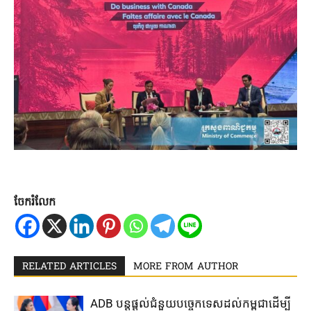
ចែករំលែក
RELATED ARTICLES
MORE FROM AUTHOR
ADB បន្ត​ផ្តល់​ជំនួយ​បច្ចេកទេស​ដល់​កម្ពុជា​ដើម្បី​