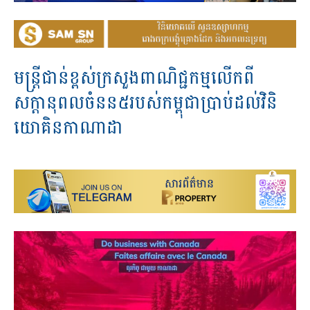
មន្ត្រីជាន់ខ្ពស់ក្រសួងពាណិជ្ជកម្មលើកពី
សក្តានុពលចំនន៥របស់កម្ពុជាប្រាប់ដល់វិនិ
យោគិនកាណាដា