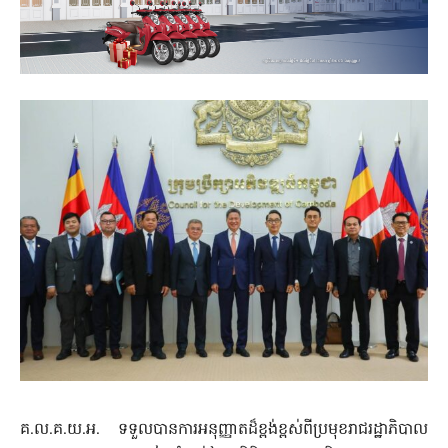
គ.ល.គ.យ.អ. ទទួលបានការអនុញ្ញាតដ៏ខ្ពង់ខ្ពស់ពីប្រមុខរាជរដ្ឋាភិបាល