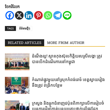
ចែករំលែក
TAGS
ព័ត៌មានថ្មីៗ
RELATED ARTICLES
MORE FROM AUTHOR
ដំណឹងល្អ! ស្ថាន​កុងស៊ុល​កិត្តិយស​ស្រីលង្កា​ ត្រូវ​
បាន​បើក​ដំណើរការ​នៅ​កម្ពុជា​
កំណាត់ផ្លូវមួយនៅស្រុកកំពង់រោទ៍ ខេត្តស្វាយរៀង
នឹងត្រូវ ពង្រីកបន្ថែម
ក្រសួង និងអ្នកជំនាញជប៉ុន​ពិភាក្សា​លើ​ការ​រៀប​ចំ​
យន្តការ​ដើម្បី​កាត់​បន្ថយ​គ្រោះថ្នាក់​លើ​ផ្លូវដែក