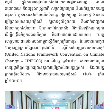
កម្ពុជា ក្នុងការងាររៀបចំតាក់តែងលិខិតបទដ្ឋានគតិយុត្ត គោល
នយោបាយ និងយុទ្ធសាស្ត្រជាតិ សម្រាប់គ្រប់គ្រង និងអភិវឌ្ឍយានយន្ត
អគ្គិសនី ក្នុងទិសដៅគាំទ្រលើកទឹកចិត្ត ឱ្យបងប្អូនប្រជាពលរដ្ឋ ងាកមក
ប្រើប្រាស់យានយន្តអគ្គិសនី ឱ្យបានទូលំទូលាយ និងទាក់ទាញការ
វិនិយោគក្នុងវិស័យនេះ ឱ្យបានកាន់តែប្រសើរ និងច្រើនឡើងនៅកម្ពុជា
ដើម្បីពង្រឹងកិច្ចការពារបរិស្ថាន និងថាមពលបៃតងស្របតាម “យុទ្ធ
សាស្ត្ររយៈពេលវែងរបស់កម្ពុជាស្តីពីអព្យាក្រឹតកាបូន” ដែលបានដាក់ជូន
“អនុសញ្ញាក្របខ័ណ្ឌសហប្រជាជាតិ ស្តីពីការប្រែប្រួលអាកាសធាតុ”
(United Nations Framework Convention on Climate
Change – UNFCCC) កាលពីខែធ្នូ ឆ្នាំ២០២១ ដោយមានបញ្ចូល
ការប្តេជ្ញាចិត្តសម្រេចឱ្យបាននូវការប្រើប្រាស់រថយន្តគ្រួសារ និងរថយន្ត
ក្រុងអគ្គិសនី៤០% និងទោចក្រយានយន្តអគ្គិសនី ៧០% ត្រឹម
ឆ្នាំ២០៥០៕