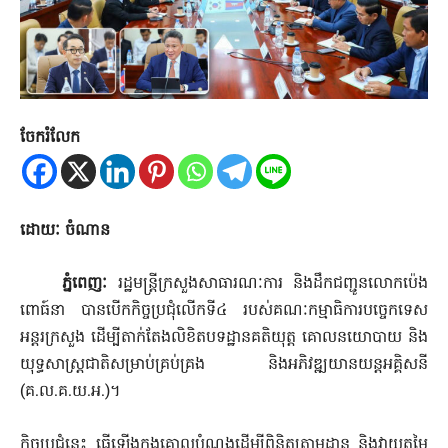
ចែករំលែក
ដោយៈ ចំណាន
ភ្នំពេញៈ
រដ្ឋមន្ត្រីក្រសួងសាធារណៈការ និងដឹកជញ្ជូនលោកប៉េង
ពោធ៍នា បានបើកកិច្ចប្រជុំលើកទី៤ របស់គណៈកម្មាធិការបច្ចេកទេស
អន្តរក្រសួង ដើម្បីតាក់តែងលិខិតបទដ្ឋានគតិយុត្ត គោលនយោបាយ និង
យុទ្ធសាស្ត្រជាតិសម្រាប់គ្រប់គ្រង និងអភិវឌ្ឍយានយន្តអគ្គិសនី
(គ.ល.គ.យ.អ.)។
កិច្ចប្រជុំនេះ ធ្វើឡើងក្នុងគោលបំណងដើម្បីពិនិត្យតាមដាន និងវាយតម្លៃ