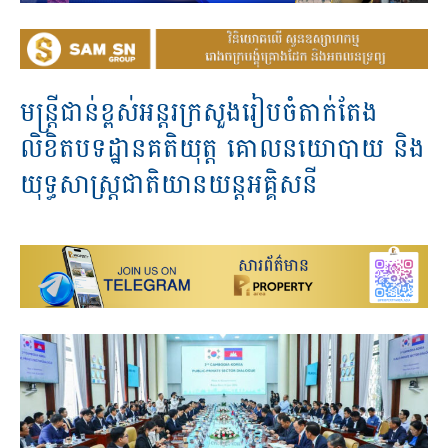
មន្ត្រីជាន់ខ្ពស់អន្តរក្រសួងរៀបចំតាក់តែង
លិខិតបទដ្ឋានគតិយុត្ត គោលនយោបាយ និង
យុទ្ធសាស្ត្រជាតិយានយន្តអគ្គិសនី