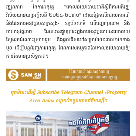
វឌ្ឍនភាព នៃការអនុវត្ត “គោលនយោបាយជាតិស្តីពីការអភិវឌ្ឍ
វិស័យយានយន្តអគ្គិសនី ២០២៤-២០៣០” ដោយផ្អែកលើរបាយការណ៍
និងផែនការអនុវត្តរបស់ក្រសួង- សា្ថប័នសាមី លើបញ្ហាប្រឈម និង
កាលានុវត្តភាព ដែលបានជួបប្រទះក្នុងការអនុវត្តគោលនយោបាយ
ស្វែងរកដំណោះស្រាយរួម និងផ្តល់ទិសដៅសម្រាប់រយៈពេល៦ខែខាង
មុខ ដើម្បីបន្តជំរុញការអនុវត្ត ផែនការសកម្មភាពនៃគោ​លនយោបាយឱ្យ
កាន់តែមានប្រសិទ្ធភាព។
ចុចទីនេះដើម្បី Subscribe Telegram Channel «Property
Area Asia» សម្រាប់ទទួលបានព័ត៌មានថ្មីៗ