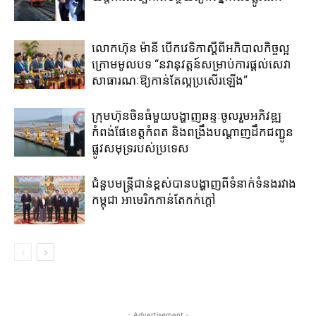
លោកហ៊ុន ម៉ានី ​បើកវេទិកាស្តីពី​អភិបាល​កិច្ច​ល្អ ​
ក្រោម​មូលបទ “នវានុវត្តន៍​សម្រាប់​ការ​ផ្តល់​សេវា
សាធារណៈ​ឱ្យ​កាន់​តែ​ល្អ​ប្រសើរ​ឡើង​”
ក្រុមហ៊ុនចិន​ធំមួយ​បង្ហាញ​ឆន្ទៈ​ចូលរួម​អភិវឌ្ឍ​
កំពង់ផែខេត្តកំពត​ និង​ពង្រឹង​បណ្តាញ​ដឹក​ជញ្ជូន​
ផ្លូវ​សមុទ្រ​របស់​ប្រទេស​
ជំនួបមន្រ្តីជាន់ខ្ពស់បានបង្ហាញពីទំនាក់ទំនងរវាង
កម្ពុជា អាមេរិកកាន់តែកក់ក្តៅ
- Advertisement -