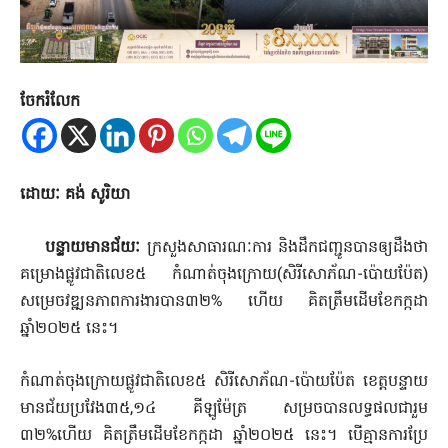
ចែករំលែក
ដោយៈ គង់ សូរិយា
បន្ទាយមានជ័យៈ
ក្រសួងសាធារណៈការ និងដឹកជញ្ជូនបានឲ្យដឹងថា
គម្រោងផ្លូវជាតិលេខ៥ កំណាត់ចុងក្រោយ(សិរីសោភ័ណ-ប៉ោយប៉ែត)
សម្រេចវឌ្ឍនភាពការងារបាន៣២% ហើយ គិតត្រឹមដើមខែកក្កដា
ឆ្នាំ២០២៥ នេះ។
កំណាត់ចុងក្រោយផ្លូវជាតិលេខ៥ សិរីសោភ័ណ-ប៉ោយប៉ែត ខេត្តបន្ទាយ
មានជ័យប្រវែង៣៥,១៤ គីឡូម៉ែត្រ សម្រចបានលទ្ធផលជារួម
៣២%ហើយ គិតត្រឹមដើមខែកក្កដា ឆ្នាំ២០២៥ នេះ។ បើគ្មានការប្រែ