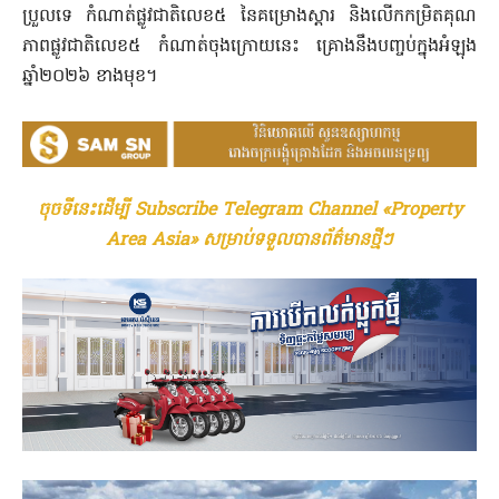
ប្រួលទេ កំណាត់ផ្លូវជាតិលេខ៥ នៃគម្រោងស្តារ និងលើកកម្រិតគុណ
ភាពផ្លូវជាតិលេខ៥ កំណាត់ចុងក្រោយនេះ គ្រោងនឹងបញ្ចប់ក្នុងអំឡុង
ឆ្នាំ២០២៦ ខាងមុខ។
ចុចទីនេះដើម្បី Subscribe Telegram Channel «Property
Area Asia» សម្រាប់ទទួលបានព័ត៌មានថ្មីៗ