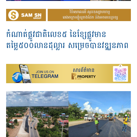
កំណាត់ផ្លូវជាតិលេខ៥ នៃខ្សែផ្លូវមាន
តម្លៃ៥០០លានដុល្លារ សម្រេចបានវឌ្ឈនភាព