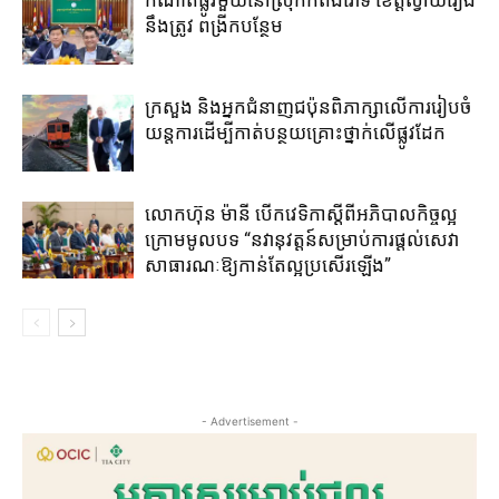
នឹងត្រូវ ពង្រីកបន្ថែម
ក្រសួង និងអ្នកជំនាញជប៉ុន​ពិភាក្សា​លើ​ការ​រៀប​ចំ​
យន្តការ​ដើម្បី​កាត់​បន្ថយ​គ្រោះថ្នាក់​លើ​ផ្លូវដែក
លោកហ៊ុន ម៉ានី ​បើកវេទិកាស្តីពី​អភិបាល​កិច្ច​ល្អ ​
ក្រោម​មូលបទ “នវានុវត្តន៍​សម្រាប់​ការ​ផ្តល់​សេវា
សាធារណៈ​ឱ្យ​កាន់​តែ​ល្អ​ប្រសើរ​ឡើង​”
- Advertisement -