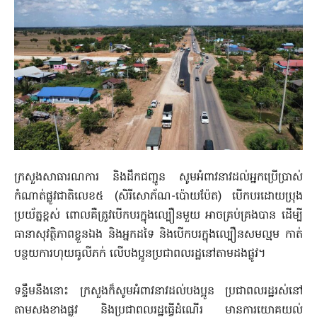
ក្រសួងសាធារណការ និងដឹកជញ្ជូន សូមអំពាវនាវដល់អ្នកប្រើប្រាស់
កំណាត់ផ្លូវជាតិលេខ៥ (សិរីសោភ័ណ-ប៉ោយប៉ែត) បើកបរដោយប្រុង
ប្រយ័ត្នខ្ពស់ ពោលគឺត្រូវបើកបរក្នុងល្បឿនមួយ អាចគ្រប់​គ្រងបាន ដើម្បី
ធានាសុវត្ថិភាពខ្លួនឯង និងអ្នកដទៃ និងបើកបរក្នុងល្បឿនសមល្មម កាត់
បន្ថយការហុយធូលីភក់ លើបងប្អូនប្រជាពលរដ្ឋនៅតាមដងផ្លូវ។
ទន្ទឹមនឹងនោះ ក្រសួងក៏សូមអំពាវនាវដល់បងប្អូន ប្រជាពលរដ្ឋរស់នៅ
តាមសងខាងផ្លូវ និងប្រជាពលរដ្ឋធ្វើដំណើរ មានការយោគយល់