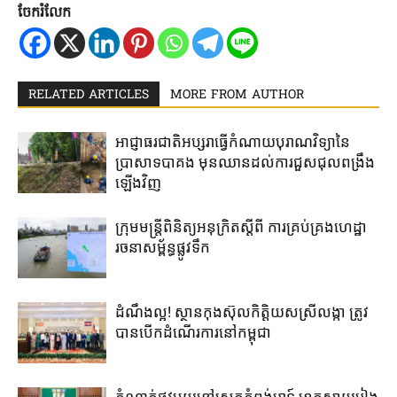
ចែករំលែក
RELATED ARTICLES
MORE FROM AUTHOR
អាជ្ញាធរជាតិអប្សរា​ធ្វើ​កំណាយ​បុរាណ​វិទ្យា​នៃ​
ប្រាសាទបាគង​ មុនឈាន​ដល់​ការ​ជួសជុល​ពង្រឹង​
ឡើងវិញ​
ក្រុមមន្រ្តីពិនិត្យអនុក្រិតស្តីពី ការគ្រប់គ្រងហេដ្ឋា
រចនាសម្ព័ន្ធផ្លូវទឹក
ដំណឹងល្អ! ស្ថាន​កុងស៊ុល​កិត្តិយស​ស្រីលង្កា​ ត្រូវ​
បាន​បើក​ដំណើរការ​នៅ​កម្ពុជា​
កំណាត់ផ្លូវមួយនៅស្រុកកំពង់រោទ៍ ខេត្តស្វាយរៀង