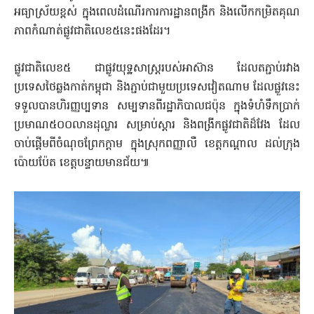
អធ្យាស្រ័យខ្ពស់ ក្នុងពេលដំណើរការការដ្ឋានពង្រីក និងលើកកម្រិតគុណ
ភាពកំណាត់ផ្លូវជាតិលេខ៥នេះផងដែរ។
ផ្លូវជាតិលេខ៥ ជាផ្លូវយុទ្ឋសាស្រ្តរបស់អាស៊ាន ដែលតភ្ជាប់រវាង
ប្រទេសថៃឆ្លងកាត់កម្ពុជា និងភ្ជាប់ជាមួយប្រទេសវៀតណាម ដែលផ្លួវ​នេះ
ទទួលបានហិរញ្ញប្បទាន សម្បទានពីរដ្ឋាភិបាលជប៉ុន ក្នុងទំហំទឹកប្រាក់
ប្រមាណ៥០០លានដុល្លារ សម្រាប់ស្តារ និងពង្រីកផ្លូវជាតិដ៏វែង ដែល
ចាប់ផ្តើមពីចំណុចព្រែកក្តាម ក្នុងស្រុកពញ្ញាលឺ ខេត្តកណ្តាល ដល់ក្រុង
ប៉ោយប៉ែត ខេត្តបន្ទាយមានជ័យ៕