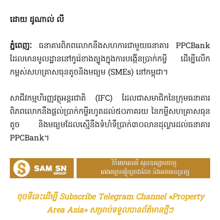
ដោយ​ ដូ​ណាល់​ លី​
ភ្នំ​ពេញៈ
​ ធនាគារពិភពលោក​នឹង​សហការ​ជាមួយ​ធនាគារ​ PPCBank​
ដែល​មាន​មូលដ្ឋាន​នៅ​កូរ៉េ​ខាងត្បូង​ក្នុង​ការ​បង្កើន​ប្រាក់កម្ចី​ ដើម្បី​លើក
កម្ពស់​សហគ្រាស​ធុន​តូច​និង​មធ្យម​ (SMEs​) នៅ​កម្ពុជា​។
សាជីវកម្ម​ហិរញ្ញវត្ថុ​អន្ដរ​ជាតិ​ (IFC​) ដែល​ជាស​មា​ជិ​កនៃ​ក្រុម​ធនាគារ
ពិភពលោក​នឹង​ផ្តល់​ប្រាក់កម្ចី​រហូតដល់៥០ភាគរយ​ នៃ​កម្ចី​សហគ្រាស​ធុន​
តូច​ និង​មធ្យម​ដែល​ស្មើនឹង​ទំហំ​ទឹ​ប្រាក់៣០លាន​ដុល្លារ​ដល់​ធនាគារ​
PPCBank​។
ចុចទីនេះដើម្បី Subscribe Telegram Channel «Property
Area Asia» សម្រាប់ទទួលបានព័ត៌មានថ្មីៗ