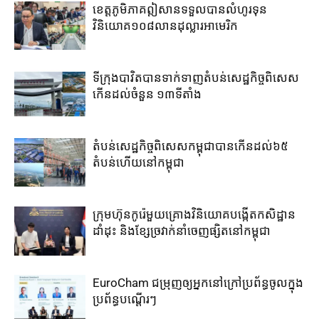
ខេត្ត​ភូមិភាគឦសាន​ទទួល​បាន​លំហូរទុន​
វិនិយោគ​១០៨​លាន​ដុល្លារ​អាមេរិក​
ទីក្រុងបាវិត​បាន​ទាក់​ទាញ​តំបន់​សេដ្ឋកិច្ច​ពិសេស​
កើន​ដល់​ចំនួន ១៣​ទីតាំង​
តំបន់សេដ្ឋកិច្ច​ពិសេស​កម្ពុជា​បាន​កើន​ដល់​៦៥​
តំបន់​ហើយ​នៅ​កម្ពុជា
ក្រុមហ៊ុន​កូរ៉េ​មួយគ្រោង​វិនិយោគ​បង្កើត​កសិដ្ឋាន​
ដាំដុះ​ និង​ខ្សែ​ច្រវាក់​នាំ​ចេញ​ផ្សិត​នៅ​កម្ពុជា​
EuroCham ជម្រុញឲ្យអ្នកនៅក្រៅប្រព័ន្ធចូលក្នុង
ប្រព័ន្ធបណ្តើរៗ