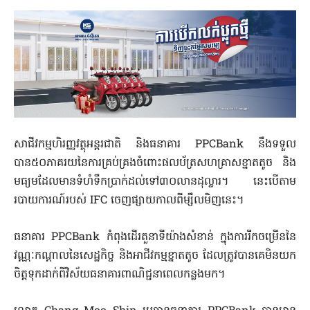
សាជីវកម្ម​ហិរញ្ញវត្ថុ​អន្ដរ​ជាតិ​ និង​ធនាគារ​ PPCBank​ នឹង​ទទួល​
បាន៥០ភាគរយ​នៃ​ការគ្រប់គ្រង​ចំពោះ​ផលប័ត្រ​សហគ្រាស​ខ្នាត​តូច​ និង​
មធ្យម​ដែល​មាន​ទំហំ​ទឹកប្រាក់​ដល់ទៅ៣០លាន​ដុល្លារ​។ នេះ​បើ​តាម​
របាយការណ៍​របស់​ IFC​ ចេញផ្សាយ​កា​លពីម្សឹ​លមិ​ញនេះ​។
ធនាគារ​ PPCBank​ កំពុង​ដើរតួ​នាទី​យ៉ាង​សំខាន់​ ក្នុង​ការ​រីកចម្រើន​នៃ​
វណ្ណៈ​កណ្តាល​នៃ​សេដ្ឋកិច្ច​ និង​អាជីវកម្ម​ខ្នាត​តូច​ ដែល​ត្រូវ​បាន​គេ​មិន​យក
ចិត្ត​ទុកដាក់​ពី​វិស័យ​ធនាគារពាណិជ្ជ​នា​ពេល​កន្លងមក​។