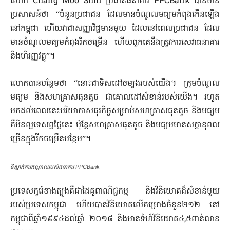
លោក​ Chang​ Moo​ Shin​ ប្រធាន​ធនាគារ​ PPCBank​ បាន​មាន
ប្រសាសន៍​ថា​ “ចំនួន​ប្រជាជន​ ដែល​មាន​ចំណូល​មធ្យម​កំពុង​កើនឡើង​
នៅ​កម្ពុជា​ ហើយ​វា​ជា​សញ្ញា​វិជ្ជមាន​មួយ​ ដែល​នៅពេល​ប្រជាជន​ ដែល​
មាន​ចំណូល​មធ្យម​កំពុង​រីកចម្រើន​ ហើយ​ពួកគេ​នឹង​ត្រូវការ​សេវា​ធនាគារ​
និង​ហិរញ្ញវត្ថុ​”។
លោក​បាន​បន្ថែម​ថា​ “នោះ​ជា​ទិសដៅ​ចម្បង​របស់​យើង​។ ក្រុម​ចំណូល​
មធ្យម​ និង​សហគ្រាស​ធុន​តូច​ ជាគោល​ដៅ​សំខាន់​របស់​យើង​។ រហូត
មកដល់​ពេលនេះ​បរិយាកាស​ធុរកិច្ច​សម្រាប់​សហគ្រាស​ធុន​តូច​ និង​មធ្យម​
គឺ​មិនល្អ​ទេស​ព្វ​ថ្ងៃនេះ​ ប៉ុន្តែ​សហគ្រាស​ធុន​តូច​ និង​មធ្យម​មាន​សក្តា​នុ​ពល​
ច្រើន​ក្នុង​រីកចម្រើន​បន្ថែម​”។
ទីស្នាក់ការកណ្ដាលរបស់​ធនាគារ PPCBank
ប្រទេស​កូរ៉េ​ខាងត្បូង​គឺជា​ដៃគូ​ពាណិជ្ជកម្ម​ និង​វិនិយោគ​ដ៏​សំខាន់​មួយ​
របស់​ប្រទេស​កម្ពុជា​ ហើយ​បាន​វិនិយោគ​លើ​គម្រោង​ចំនួន២១២​ នៅ​
កម្ពុជា​ពីឆ្នាំ១៩៩៤ដល់​ឆ្នាំ​ ២០១៨​ និង​មាន​ទំហំ​វិនិយោគ៤​,៥ពាន់​លាន​