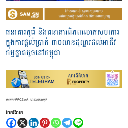
ធនាគារ​កូរ៉េ​ និង​ធនាគារពិភពលោក​សហការ​
ក្នុង​ការ​ផ្តល់​ប្រាក់​ ៣០លាន​ដុល្លារ​ដល់​អាជីវ
កម្ម​ខ្នាត​តូច​នៅ​កម្ពុជា​
ធនាគារ PPCBank សាខាកោះពេជ្រ
ចែករំលែក