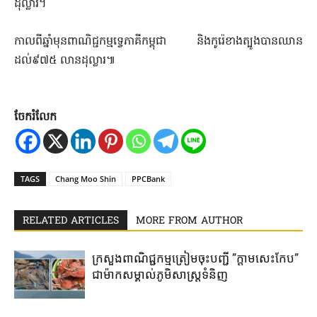
ដុល្លារ​។
កាលពី​ឆ្នាំមុន​ពាណិជ្ជកម្ម​ទ្វេភាគី​កម្ពុជា​ និង​កូរ៉េ​ខាងត្បូង​បាន​ឈាន​
ដល់៩៧៥​ លាន​ដុល្លារ​៕
ចែករំលែក
TAGS
Chang​ Moo​ Shin
PPCBank
RELATED ARTICLES
MORE FROM AUTHOR
ក្រសួងពាណិជ្ជកម្ម​ត្រៀម​ចុះបញ្ជី​ ​”ក្តាមសេះកែប”​
ជា​ម៉ាក​សម្គាល់​ភូមិ​សាស្រ្ត​ទំនិញ​