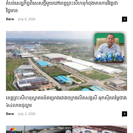
តំបន់សេដ្ឋកិច្ចពិសេស​ថ្មី​មួយ​នៅ​ខេត្តព្រះសីហនុ​កំពុង​មាន​ការវិវត្ត​ជា​
វិជ្ជមាន​
Dara
-
July 6, 2026
0
ខេត្តព្រះសីហនុ​ស្វាគមន៍​គម្រោង​រោងចក្រ​ផលិត​សង្កសី​ អុកស៊ីត​តម្លៃ​ជាង​
៦៤​លាន​ដុល្លារ​
Dara
-
July 2, 2026
0