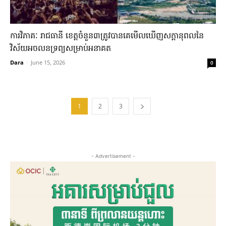
ការវិភាគៈ ​រាជធានី ​ខេត្ត​ចំនួន​៣​ត្រូវ​បាន​គេ​មើល​ឃើញ​សក្តានុពល​នៃ​
វិស័យ​អចលនទ្រព្យ​សម្រាប់​អនាគត​
Dara
-
June 15, 2026
0
1
2
3
- Advertisement -