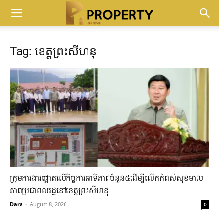
Tag: ខេត្តព្រះសីហនុ
ក្រុមការងារ​ផ្តោត​លើ​កិច្ចការ​អាទិភាព​ចំនួន​៥​ដើម្បី​លើក​កំពស់​សុខមាល
ភាព​ប្រជាពលរដ្ឋ​នៅ​ខេត្តព្រះសីហនុ​
Dara
-
August 8, 2026
0