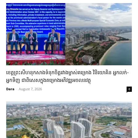
ខេត្តព្រះសីហនុ​កសាង​ទំនុក​ចិត្តរវាង​ម្ចាស់​គម្រោង ​វិនិយោគិន​ អ្នកលក់-
អ្នកទិញ ​ជាពិសេស​ក្នុង​គម្រោង​អភិវឌ្ឍ​អចលនវត្ថុ
Dara
-
August 7, 2026
0