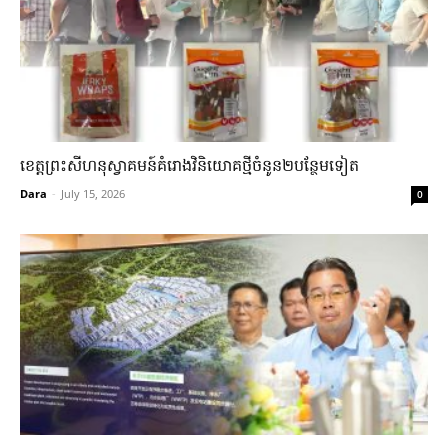
ខេត្តព្រះសីហនុស្វាគមន៍គំរោងវិនិយោគថ្មីចំនូន២បន្ថែមទៀត
Dara
-
July 15, 2026
0