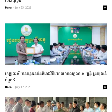
លាន​ដុល្លារ​
Dara
-
July 23, 2026
0
ខេត្តព្រះសីហនុបន្តអនុម័តគំរោងវិនិយោគមានលក្ខណៈសម្បត្តិ គ្រប់គ្រាន់
ចំនួន៤
Dara
-
July 17, 2026
0