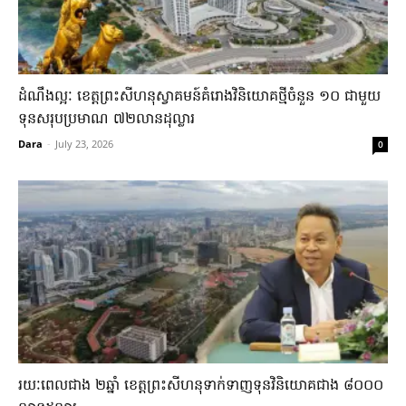
ដំណឹងល្អៈ ខេត្ត​ព្រះ​សីហនុស្វាគមន៍​គំរោង​វិនិយោគ​ថ្មី​ចំនួន ១០ ជាមួយ​
ទុន​សរុប​ប្រមាណ ៧២លានដុល្លារ​
Dara
-
July 23, 2026
0
រយៈ​ពេល​ជាង ២ឆ្នាំ​ ខេត្តព្រះសីហនុ​ទាក់​ទាញ​ទុន​វិនិយោគ​ជាង​ ៨០០០​