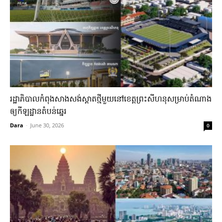
រដ្ឋាភិបាល​កំពុងសាងសង់​ស្តាត​ថ្មី​មួយ​នៅ​ខេត្តព្រះសីហនុ​សម្រាប់​តំណាង​
ឲ្យ​កីឡដ្ឋាន​តំបន់ឆ្នេរ​
Dara
-
June 30, 2026
0