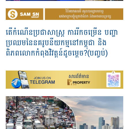
តើកំណើនប្រជាសាស្រ្ត ការរីកចម្រើន បញ្ហា
ប្រឈមនៃនគរូបនីយកម្មនៅកម្ពុជា និង
ពិភពលោកកំពុងវិវត្តន៍ដូចម្តេច?(បញ្ចប់)