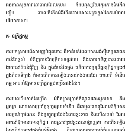
ធនធានសុខភាពនៅ​ពេល​ដែលកុមារ និងមនុស្សវ័យក្មេងកាន់តែកើន
ឡើង ពោលគឺកើន​ជំងឺហឺតដោយសារអត្រាខ្ពស់នៃការបំពុល
បរិយាកាស។
គ‑ ឧក្រិដ្ឋកម្ម
ការបកស្រាយដ៏សាមញ្ញបំផុតនោះ គឺថាតំបន់ដែលមានដង់​ស៊ី​តេ​ប្រជាជន
កាន់តែខ្ពស់ ទំនិញកាន់តែច្រើនសម្បូរបែប និងអាចរកទិញ​បានដោយ
ងាយនៅតំបន់ជុំវិញ និង ក្នុងតំបន់តែម្តង ហើយការ​ប្រព្រឹត្ត​ឧក្រិដ្ឋកម្មនៅ
ក្នុងតំបន់ទីក្រុង ក៏អាចកើតមានឡើងបានយ៉ាងងាយដែរ ពោលគឺ ទំនើប
កម្ម អាចនាំឱ្យមានឧក្រិដ្ឋកម្មជាច្រើនផងដែរ។
ការយល់​ដឹងកាន់តែច្រើន អំពីគម្លាតប្រាក់ចំណូលរវាងអ្នកមាន និង
អ្នកក្រ ​ដោយសារប្រព័ន្ធផ្សព្វផ្សាយទំនើប គឺជាមូលហេតុដែលនាំឱ្យមាន​
អារម្មណ៍​ច្រណែន និងប្រកួតប្រជែងនៃការខ្វះខាត និងលើសលប់ ដែល
អាចនាំឱ្យមានបទឧក្រិដ្ឋ។ ការស្រាវជ្រាវខ្លះបានបង្ហាញថា ការ​កើន​ឡើង
នៃឧក្រិដ្ឋកម្មនៅក្នុងតំបន់ទីក្រុង គឺដោយសារកត្តាប្រាក់​ចំណូល​របស់