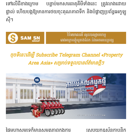
ទៅលើដីខាងក្រោម បន្ទាប់មកសារធាតុគីមីទាំងនេះ ត្រូវ​លាង​ដោយ
ផ្ទាល់ ហើយបង្កឱ្យមានការថយចុះគុណភាពទឹក និងបំផ្លាញ​ប្រព័ន្ធអេកូឡូ
ស៊ី។
ចុចទីនេះដើម្បី Subscribe Telegram Channel «Property
Area Asia» សម្រាប់ទទួលបានព័ត៌មានថ្មីៗ
ផ្ទៃមហាសមុទ្រក៏មានសមត្ថភាពក្នុងការ ស្រូបយក​ឧស្ម័នកាបូនិក