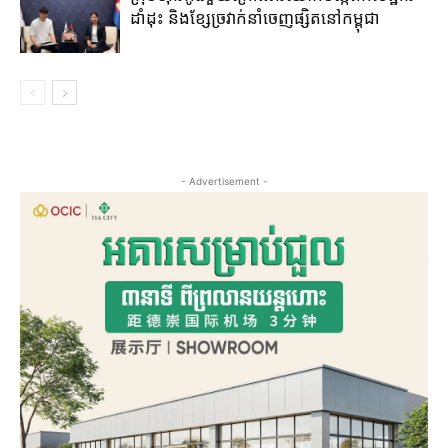
ដាំដុះ​ និង​ខ្សែ​ច្រវាក់​នាំ​ចេញ​ផ្សិត​នៅ​កម្ពុជា​
- Advertisement -