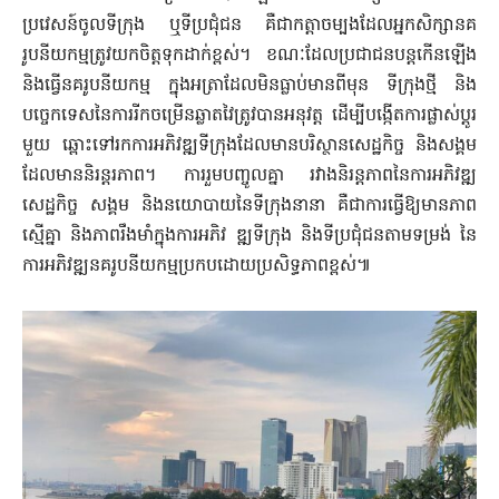
ប្រវេសន៍​ចូល​ទីក្រុង ឬទីប្រជុំជន គឺជាកត្តាចម្បងដែលអ្នកសិក្សានគ
រូបនីយកម្ម​ត្រូវយក​ចិត្ត​ទុកដាក់ខ្ពស់។ ខណៈដែលប្រជាជនបន្តកើនឡើង
និងធ្វើនគរូបនីយកម្ម ​ក្នុង​អត្រាដែលមិនធ្លាប់មានពីមុន ទីក្រុងថ្មី និង
បច្ចេកទេសនៃការរីកចម្រើនឆ្លាត​វៃត្រូវបានអនុវត្ត ដើម្បីបង្កើតការផ្លាស់ប្តូរ
មួយ ឆ្ពោះទៅរកការអភិវឌ្ឍទីក្រុង​ដែល​មានបរិស្ថានសេដ្ឋកិច្ច និងសង្គម
ដែលមាននិរន្តរភាព។ ការរួម​បញ្ចូល​គ្នា រវាងនិរន្តភាពនៃការអភិវឌ្ឍ
សេដ្ឋកិច្ច សង្គម និងនយោបា​យនៃទីក្រុងនានា គឺជាការធ្វើឱ្យមានភាព
ស្មើគ្នា និងភាពរឹងមាំក្នុងការអភិ​វ ​​ឌ្ឍទីក្រុង និងទីប្រជុំ​ជនតាមទម្រង់ នៃ
ការអភិវឌ្ឍនគរូបនីយកម្មប្រកបដោ​យ​ប្រសិទ្ធភាពខ្ពស់៕