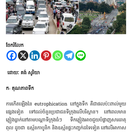
ចែករំលែក
ដោយៈ គង់ សូរិយា
ក‑ គុណភាពទឹក
ការកើតឡើងនៃ eutrophication នៅក្នុងទឹក គឺជាផលប៉ះពាល់​មួយ
ផ្សេងទៀត ទៅដល់ចំនួនប្រជាជនទីក្រុងលើបរិស្ថាន។ នៅពេល​មាន​
ភ្លៀងធ្លាក់នៅតាមបណ្តាទីក្រុងធំៗ ទឹកភ្លៀងអាចជួយបំផ្លាញ​សារ​ធាតុ​
ពុល ដូចជា ឧស្ម័នកាបូនិក និងឧស្ម័នផ្ទះកញ្ចក់ដទៃទៀត​ នៅលើ​អាកាស