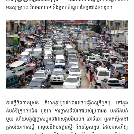
មនុស្សម្នាក់ៗ វិសមភាពទៅនឹងប្រាក់ចំណូលនៃ​ប្រជាជន​សរុប។
ការធ្វើចំណាកស្រុក ក៏ជាកត្តាមួយដែលអាចបង្កើនឧក្រិដ្ឋកម្ម​ នៅក្នុង
តំបន់ទីក្រុងផងដែរ ដូចជា ការផ្លាស់ទីលំនៅរបស់​ប្រជាជន​ មក​ពីតំបន់
មួយ ហើយបង្ខំឱ្យផ្លាស់ប្តូរទៅជាសង្គមនិយម។ នៅទីនេះ​ ពួក​គេស្ថិតនៅ
ក្នុងបរិយាកាសថ្មី ជាមួយនឹងបទដ្ឋានថ្មី និងតម្លៃសង្គម ដែលអាចនាំឱ្យ