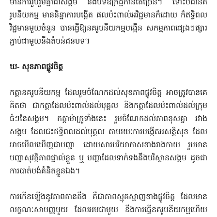
មានការរួបរួមគ្នាជាសង្គម និងបទឧក្រិដ្ឋកាន់តែច្រើន។ ទោះបីជានគ
រូបនីយកម្ម មាននិន្នាការបង្កើត ផលប៉ះពាល់អវិជ្ជមាន​ក៏ដោយ ក៏ឥទ្ធិពល
វិជ្ជមានមួយចំនួន បានធ្វើឱ្យនគរូបនីយកម្ម​បង្កើន​ សកម្មភាពផ្សេងៗផ្សារ
ភ្ជាប់ជាមួយនឹងតំបន់ជនបទ។
ឃ‑ សុខភាព​ផ្លូវចិត្ត
កត្តានគរូបនីយកម្ម ដែលរួមចំណែកដល់សុខភាពផ្លូវចិត្ត អាច​ត្រូវ​បានគេ
គិតថា ជាកត្តាដែលប៉ះពាល់ដល់បុគ្គល និងកត្តាដែល​ប៉ះពាល់​ដល់ក្រុម
ធំៗនៃសង្គម។ កត្តាម៉ាក្រូទាំងនេះ រួមចំណែកដល់​ភាព​ខុសគ្នា រវាង
សង្គម ដែលជះឥទ្ធិពលដល់បុគ្គល ​តាមរយៈការបង្កើត​អសន្តិសុខ ដែល
អាចមើលឃើញជាបញ្ហា ដោយសារបរិយាកាសខាង​រាង​កាយ រួមមាន
បញ្ហាសុវត្ថិភាពផ្ទាល់ខ្លួន ឬ បញ្ហាដែលទាក់ទង​នឹង​បរិស្ថានសង្គម ដូចជា
ការបាត់បង់គំនិតខ្លួនឯង។
ការកើនឡើងនូវ​ភាព​តានតឹង គឺជាភាពស្មុគស្មាញខាងផ្លូវចិត្ត ដែលមាន
លក្ខណៈសាមញ្ញ​មួយ ដែលអមជាមួយ នឹងការធ្វើនគរូបនីយកម្មហើយ