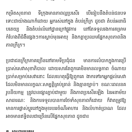
កម្រិតសុខភាព ទីក្រុងមានភាព​ល្អប្រសើរ បើធៀបនឹងតំបន់ជនបទ
ទោះជាយ៉ាងណាក៏ដោយ ​អ្នករស់នៅក្នុង តំបន់ក្រីក្រ ដូចជា តំបន់អនាធិ​
បតេយ្យ និងតំបន់លំនៅដ្ឋានក្រៅផ្លូវការ នៅ​តែ​ទទួលរងការគម្រាម
កំហែងពីជំងឺផ្សេងៗការស្លាប់មុនអាយុ និងកត្តាប្រឈម​ផ្នែកសុខភាពនិង
ភាពក្រីក្រ។
ប្រជាជនក្រីក្រភាគច្រើននៅតាម​ទីប្រជុំជន​ មានការលំបាកក្នុងការប្រើ
ប្រាស់សេវាសុខាភិបាល ដោយសារតែពួកគេមិន​មាន​លទ្ធភាព ចំណាយ
ប្រាក់សម្រាប់សេវានោះ ដែលហេតុធ្វើឱ្យពួកគេ ងាកទៅរក​អ្នក​ផ្តល់សេវា
ដែលមិនមានលក្ខណៈសម្បត្តិគ្រប់គ្រាន់ និងគ្មានច្បាប់។ ខណៈ​ពេល​នគ
រូបនីយកម្ម ត្រូវបានផ្សារភ្ជាប់ជាមួយ នឹងភាពប្រសើរឡើង នៃ​អនាម័យ​
សាធារណៈ និងការទទួលបានការថែទាំសុខភាពក៏ដោយ ក៏វាតម្រូវឱ្យ​
មាន​ការផ្លាស់ប្តូរនៅក្នុងមុខរបររចំណីអាហារ និងលំហាត់ប្រាណ ដែល
អាចមាន​ឥទ្ធិពលជាច្រើនលើផ្នែកសុខភាព ដូចជា៖