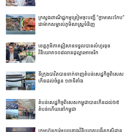
ក្រសួងពាណិជ្ជកម្ម​ត្រៀម​ចុះបញ្ជី​ ​”ក្តាមសេះកែប”​
ជា​ម៉ាក​សម្គាល់​ភូមិ​សាស្រ្ត​ទំនិញ​
ខេត្ត​ភូមិភាគឦសាន​ទទួល​បាន​លំហូរទុន​
វិនិយោគ​១០៨​លាន​ដុល្លារ​អាមេរិក​
ទីក្រុងបាវិត​បាន​ទាក់​ទាញ​តំបន់​សេដ្ឋកិច្ច​ពិសេស​
កើន​ដល់​ចំនួន ១៣​ទីតាំង​
តំបន់សេដ្ឋកិច្ច​ពិសេស​កម្ពុជា​បាន​កើន​ដល់​៦៥​
តំបន់​ហើយ​នៅ​កម្ពុជា
ក្រុមហ៊ុន​កូរ៉េ​មួយគ្រោង​វិនិយោគ​បង្កើត​កសិដ្ឋាន​