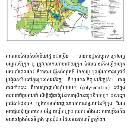
នៅពេលដែលតំបន់លំនៅដ្ឋានជាច្រើន មានការផ្លាស់ប្តូរទៅក្រៅ​មជ្ឈ​
មណ្ឌលទីក្រុង ឬ ត្រូវបានគេហៅថាជាយក្រុង ដែលបានកើតឡើង​រហូត​
មក​ដល់ពេលនេះ គឺជាការបង្កើតចំណុចថ្មី នៃការប្រមូលផ្តុំនៅខាងក្រៅ​ទី
ប្រជុំជន​ទាំងនៅក្នុងប្រទេសអភិវឌ្ឍ និងប្រទេសកំពុងអភិវឌ្ឍន៍។ បាតុ
ភាពទាំងនេះ គឺជាបណ្តាញសំណុំបែបបទ (poly-centric) នៅក្នុង
ការយកចិត្តទុកដាក់ ​ដើម្បី​ធ្វើជាគំរូនៃការពង្រីកនគរូបនីយកម្ម។ ជនអន្តោ
ប្រវេសន៍ជន​បទ ត្រូវបានទាក់​ទាញ​ដោយសារលទ្ធភាពនៃទីក្រុង ដែល
អាចផ្តល់ឱ្យពួកគេបាន ប៉ុន្តែ ជាញឹក​ញាប់ រូបភាពទាំងនេះ ភាគច្រើនកើត
មាននៅក្នុងតំបន់ទីក្រុង ឬប្រជុំជន ដែលមានភាពក្រីក្រខ្លាំង។