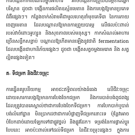
ការបង្កើនកាកសំណល់ម្ហូបអាហារ អាចបង្កើនការព្រួយបារម្ភខាងផ្នែក​
បរិស្ថាន ដូចជា បង្កើនការផលិតឧស្ម័នមេតាន និងការបង្កឱ្យមាន​ប្រភេទ​
ជំងឺ​ផ្សេងៗ។ កន្លែងចាក់សំរាមគឺជាមូលហេតុនាំមុខគេទី៣ នៃ​ការ​ភាយ
ចេញមេតាន ដែលបណ្តាលឱ្យមានការព្រួយបារម្ភ លើផល​ប៉ះពាល់​
របស់វាចំពោះអូហ្សូន និងសុខភាពរបស់មនុស្ស។ កាក​សំណល់​អាហារ
ច្រើន​សន្ធឹកសន្ធាប់ បណ្តាលឱ្យកើតមានឡើងនូវជាតិ fermentation
ដែលបង្កើនជាហានិភ័យផ្សេងៗ ដូចជា បង្កើតសត្វចម្លង​មេរោគ និង សត្វ
ល្អិតផ្សេងទៀត។
គ‑ ទីជម្រក និងជីវៈចម្រុះ
ការធ្វើនគរូបនីយកម្ម អាចជះឥទ្ធិពលយ៉ាងធំធេង លើជីវៈចម្រុះ​
ដោយសារការបង្កឱ្យមានការបែងចែកជម្រក និងការបាត់បង់ពូជពង្ស​
ដែល​ត្រូវបានគេស្គាល់ថាជាការបែងចែកទីជម្រក។ ការបែកបាក់ឬបាត់​
បង់លំនៅដ្ឋាន មិនប្រាកដថាជាការបំផ្លាញទីជម្រកនោះទេ ប៉ុន្តែវាអាច​
បំបែកដាច់ដោយឡែកទៅជាផ្លូវថ្នល់ និងផ្លូវដែក។ ទម្រង់នៃការផ្លាស់​ប្តូរ
បែបនេះ អាចប៉ះពាល់ទៅដល់ទីជម្រក នៃជីវៈចម្រុះផ្សេងៗ ក្នុងការ​