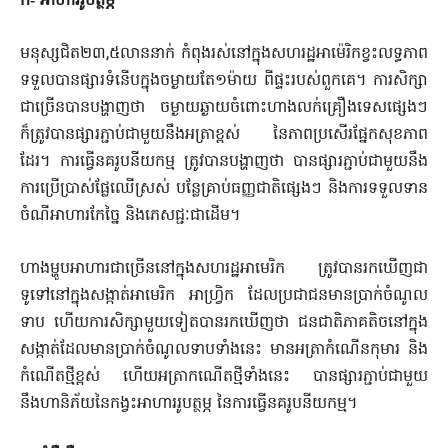
ក‑ អាហាររូបត្ថម្ភ
មនុស្សជិត២៣,៥លាននាក់ កំពុងរស់នៅក្នុងសហរដ្ឋអាម៉េរិក​ខ្វះ​លទ្ធភាព
ទទួលបានផ្សារទំនើបក្នុងចម្ងាយតែ១ម៉ាយ ពីផ្ទះ​របស់​ពួក​គេ។ ការសិក្សា
ជាច្រើនបានបង្ហាញថា ចម្ងាយឆ្ងាយចំពោះ​ហាងលក់​គ្រឿងទេសផ្សេងៗ
ក៏ត្រូវបានផ្សារភ្ជាប់ជាមួយនឹងអត្រាខ្ពស់ នៃភាព​ប្រសើរផ្នែកសុខភាព
ដែរ។ ការធ្វើនគរូបនីយកម្ម ត្រូវបានបង្ហាញថា បាន​ផ្សារភ្ជាប់ជាមួយនឹង
ការប្រើប្រាស់ផ្លែឈើស្រស់ បន្លែគ្រាប់ធញ្ញ​ជាតិ​ផ្សេងៗ និងការទទួ​លទាន
ចំណីអាហារកែច្នៃ និងភេសជ្ជៈជាដើម។
ហាងម្ហូបអាហារជាច្រើននៅក្នុងសហរដ្ឋអាមេរិក ត្រូវបានរកឃើញជា​
ទូទៅ​នៅក្នុងសង្កាត់អាមេរិក អាហ្រ្វិក ដែលប្រជាជនមានប្រាក់ចំណូល​
ទាប ហើយការសិក្សាមួយទៀតបានរកឃើញថា ជនជាតិភាគតិចនៅ​ក្នុង​
សង្កាត់ដែលមានប្រាក់ចំណូលទាបទាំងនេះ មានអត្រាកំណើន​កុមារ ​និង
កំណើតថ្មីខ្ពស់ ហើយអត្រាកណើតថ្មីទាំងនេះ បានផ្សារ​ភ្ជាប់​ជាមួយ
នឹងហានិភ័យនៃកង្វះអាហាររូបត្ថម្ភ នៃការធ្វើនគរូបនីយកម្ម។