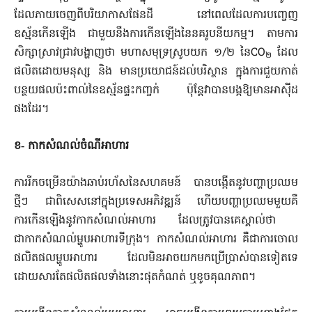
ដែលភាយចេញពីបរិយាកាសផែនដី នៅពេលដែលការ​បញ្ចេញ
ឧស្ម័នកើនឡើង ជាមួយនឹងការកើនឡើងនៃនគរូបនីយកម្ម។ តាមការ
សិក្សាស្រាវជ្រាវបង្ហាញថា មហាសមុទ្រស្រូបយក ១/២ នៃCO
ដែល
២
ផលិតដោយមនុស្ស និង មានប្រយោជន៍ដល់បរិស្ថាន ក្នុងការ​ជួយកាត់
បន្ថយផលប៉ះពាល់នៃឧស្ម័នផ្ទះកញ្ចក់ ប៉ុន្តែវាបានបង្កឱ្យ​មាន​អាស៊ីដ
ផងដែរ។
ខ‑ កាកសំណល់​ចំណី​អាហារ
ការរីកចម្រើនយ៉ាងឆាប់រហ័សនៃសហគមន៍ បានបង្កើតនូវ​បញ្ហា​ប្រ​ឈ​ម
ថ្មីៗ ជាពិសេសនៅក្នុងប្រទេសអភិវឌ្ឍន៍ ហើយបញ្ហាប្រឈម​មួយ​គឺ
ការកើនឡើងនូវកាកសំណល់អាហារ ដែលត្រូវបានគេស្គាល់​ថា ​
ជាកាកសំណ​ល់ម្ហូបអាហារទីក្រុង។ កាកសំណល់អាហារ គឺជាការ​ចោល
ផលិតផលម្ហូបអាហារ ដែលមិនអាចយកមកប្រើប្រាស់បាន​ទៀត​ទេ
ដោយសារតែផលិត​ផលទាំងនោះផុតកំណត់ ឬខូចគុណភាព។