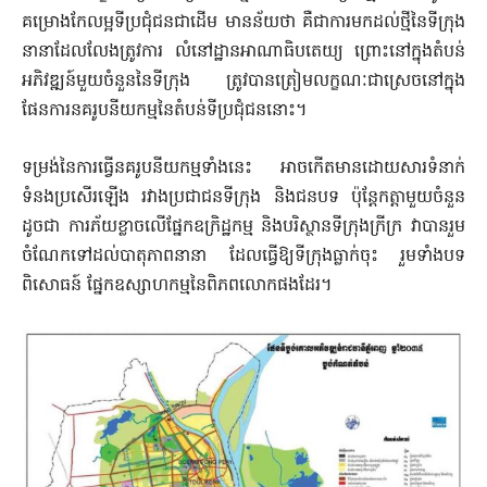
គម្រោងកែលម្អទីប្រជុំជនជាដើម មានន័យថា គឺជាការមកដល់ថ្មីនៃទីក្រុង​
នានាដែលលែងត្រូវការ លំនៅដ្ឋានអាណាធិបតេយ្យ ព្រោះនៅក្នុងតំបន់​
អភិវឌ្ឍន៍​មួយចំនួននៃទីក្រុង ត្រូវបានត្រៀមលក្ខណៈជាស្រេចនៅក្នុង
ផែនការ​នគរូបនីយកម្មនៃតំបន់ទីប្រជុំជននោះ។
ទម្រង់នៃការធ្វើនគរូបនីយកម្មទាំងនេះ អាចកើតមានដោយសារទំនាក់
ទំនងប្រសើរឡើង រវាងប្រជាជនទីក្រុង និងជនបទ ប៉ុន្តែកត្តាមួយចំនួន
ដូចជា ការភ័យខ្លាចលើផ្នែកឧក្រិដ្ឋកម្ម និងបរិស្ថានទីក្រុងក្រីក្រ វាបានរួម
ចំណែកទៅដល់បាតុភាពនានា ដែលធ្វើឱ្យទីក្រុង​ធ្លាក់ចុះ រួមទាំងបទ
ពិសោធន៍ ផ្នែកឧស្សាហកម្មនៃពិភពលោកផងដែរ។