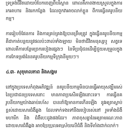
ទ្រទ្រង់ជីវិតដោយបំបែកចេញពីបរិស្ថាន ពោលគឺភាពងាយស្រួលក្នុង​ការ​
រកអាហារ និងរកកន្លែង ដែលពួកវាអាចលាក់ខ្លួន ពីការធ្វើនគរូប​នីយ​
កម្ម។
ការរៀបចំផែនការ និងការគ្រប់គ្រងឱ្យបានត្រឹមត្រូវ ក្នុងធ្វើ​នគរូបនីយកម្ម
គឺជាកាត់បន្ថយនូវផលប៉ះពាល់ទាំងឡាយ មិនថាជីវិត​មនុស្សឬ សត្វទេ
ពោលគឺការបន្ថែមច្រករបៀងផ្សេងៗ នៃទីប្រជុំជន​ដើម្បីជួយសម្រួលក្នុង
ការកែទម្រង់នៃនគរូបនីយកម្មទីក្រុងនីមួយៗ។
៤.៣
‑ សុខុមាលភាព និងសង្គម
នៅក្នុងប្រទេសកំពុងអភិវឌ្ឍន៍ នគរូបនីយកម្មមិនបានធ្វើអាយុសង្ឃឹមរស់​
នៃ​ប្រជាជនប្រទេសនោះ មានភាពប្រសើរឡើងនោះទេ។ ការធ្វើនគ
រូបនីយ​កម្ម​យ៉ាងឆាប់រហ័ស បាននាំឱ្យមានការកើនឡើង នូវអត្រាស្លាប់
ខ្ពស់ដោយសារជំងឺ​ឆ្លង ដែលទាក់ទងទៅនឹងរបៀបរស់នៅ រួមទាំងជំងឺ
មហារីក​ និង ជំងឺបេះដូង​ផងដែរ។ ភាពខុសគ្នានៃអត្រាមរណៈភាព
ដោយសារជំងឺឆ្លង អាចប្រែប្រួល​អាស្រ័យលើជំងឺ និងទីតាំងជាក់លាក់។