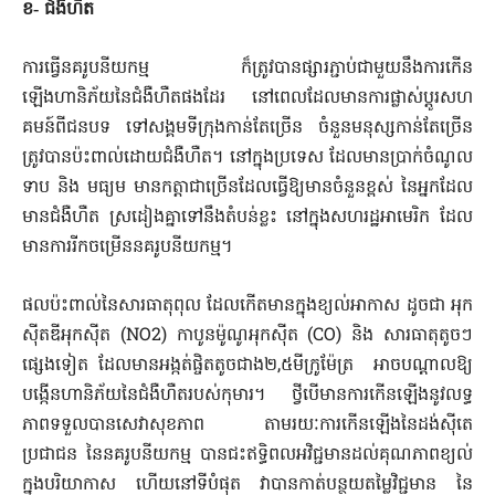
ខ‑ ជំងឺហឺត
ការធ្វើនគរូបនីយកម្ម ក៏ត្រូវបានផ្សារភ្ជាប់ជាមួយនឹងការកើន​
ឡើងហានិភ័យនៃជំងឺហឺតផងដែរ នៅពេលដែលមានការផ្លាស់ប្តូរ​សហ​
គមន៍ពីជនបទ ទៅសង្គមទីក្រុងកាន់តែច្រើន ចំនួនមនុស្សកាន់តែច្រើន​
ត្រូវបានប៉ះពាល់ដោយជំងឺហឺត។ នៅក្នុងប្រទេស ដែលមានប្រាក់​ចំណូល​
ទាប និង មធ្យម មានកត្តាជាច្រើនដែលធ្វើឱ្យមាន​ចំនួនខ្ពស់ នៃ​អ្នកដែល
មានជំងឺហឺត ស្រដៀងគ្នាទៅនឹងតំបន់ខ្លះ នៅក្នុងសហរដ្ឋ​អាមេរិក ដែល
មានការរីកចម្រើននគរូបនីយកម្ម។
ផលប៉ះពាល់នៃ​សារ​ធាតុពុល ដែលកើតមានក្នុងខ្យល់អាកាស ដូចជា អុក
ស៊ីតឌីអុកស៊ីត (NO2) កាបូនម៉ូណូអុកស៊ីត (CO) និង សារធាតុតូចៗ
ផ្សេងទៀត​ ដែល​មានអង្កត់ផ្ចិតតូចជាង២,៥មីក្រូម៉ែត្រ អាចបណ្តាលឱ្យ​
បង្កើន​ហានិភ័​យ​នៃ​ជំងឺហឺតរបស់កុមារ។ ថ្វីបើមានការកើនឡើងនូវលទ្ធ
ភាព​ទទួលបាន​សេវាសុខភាព តាមរយៈការកើនឡើងនៃដង់ស៊ីតេ
ប្រជាជន នៃនគរូប​នីយ​កម្ម បានជះឥទ្ធិពលអវិជ្ជមានដល់គុណភាពខ្យល់
ក្នុងបរិយាកាស ហើយនៅទីបំផុត វាបានកាត់បន្ថយតម្លៃវិជ្ជមាន នៃ