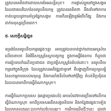
ត្រូវបានគេគិតថា​ដោយសារតែអសន្តិសុខ។ ការផ្លាស់ប្តូរនៅក្នុងសង្គម
ដែលជាផលវិបាក​នៃនគរូបនីយកម្ម ត្រូវបានគេគិតថា នឹងនាំទៅរកការ
កាត់បន្ថយនូវការ​គាំទ្រផ្នែកសង្គម ការកើនឡើងនូវអំពើហឹង្ស និងការ
ដាក់មនុ​ស្ស​​ច្រើន​ពេក។
៥‑ សេចក្តីសន្និដា្ឋន
ទម្រង់នៃនគរូបនីយកម្មផ្សេងៗគ្នា អាចត្រូវបានចាត់ថ្នាក់ដោយអាស្រ័​យ​
លើរចនាបថ និងវិធីសាស្រ្តនៃស្ថាបត្យកម្ម ក្នុងការធ្វើផែនការ ក៏ដូចជា
ការរៀប​រយកំណើនប្រជាជន ជាប្រវត្តិសាស្ត្រនៃតំបន់នោះ។ នគរូបនីយ
កម្មនៅក្នុង​ទីក្រុង ​ដែលត្រូវបានអភិវឌ្ឍជាទូទៅ គឺបង្ហាញពីការប្រមូលផ្តុំ
នៃ​សកម្មភាពរបស់​មនុស្ស និងការតាំងទីលំនៅនៅជុំវិញ តំបន់ទីប្រជុំជន
ដែលបានមកពីការ​ធ្វើ​ចំណាកស្រុក។
ការធ្វើចំណាកប្រទេស (អន្តោរប្រវេសន៍) អាចសំដៅភាគច្រើន​ទៅលើការ
ធ្វើចំណាកស្រុក មកពីប្រទេសអតីតសង្គមនិយម និងកន្លែងផ្សេងៗ​ទៀត
ដែលមានលក្ខណៈប្រហាក់ប្រហែលគ្នា។ ការរីកចម្រើនថ្មីៗនេះ ដូចជា