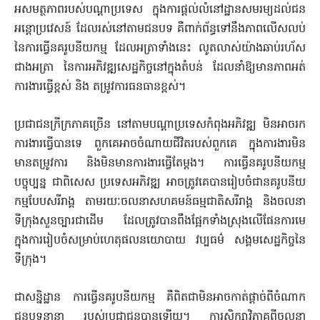
អសមត្ថភាពរបស់បណ្តាប្រទេស ក្នុងការផ្តល់លំនៅ​ដ្ឋានសមរម្យដល់ជន
អន្តោប្រវេសន៍ ដែលរស់នៅតាមជនបទ គឺពាក់ព័ន្ធទៅនឹង​ភាពលើសលប់
នៃការធ្វើនគរូបនីយកម្ម ដែលអត្រាទាំងនេះ លូតលាស់យ៉ាង​ឆាប់រហ័ស
ជាងអត្រា នៃការអភិវឌ្ឍសេដ្ឋកិច្ចនៅក្នុងតំបន់ ដែលនាំឱ្យមានភាព​អត់
ការងារធ្វើខ្ពស់ និង តម្រូវការធនធានខ្ពស់។
ប្រជាជនក្រីក្រភាគច្រើន ​នៅ​តាមបណ្តាប្រទេសកំពុងអភិវឌ្ឍ មិនអាចរក
ការងារធ្វើបានទេ ពួកគេអាច​ចំណាយជីវិតរបស់ពួកគេ ក្នុងការងារមិន
មានតម្រូវការ និងមិនមានការងារ​ធ្វើតែម្តង។ ការធ្វើនគរូបនីយកម្ម
បច្ចុប្បន្ន ជាពិសេស ប្រទេសអភិវឌ្ឍ អាច​ត្រូវគេបានរៀបចំជានគរូបនីយ
កម្ម​បែបសរីរាង្គ តាមរយៈចលនាសហគមន៍​ធម្មជាតិសរីរាង្គ និងចលនា
ទីក្រុងសួនច្បារជាដើម ដែលត្រូវបានពឹងផ្អែក​ទាំង​ស្រុងលើផែនការមេ
ក្នុងការរៀបចំសម្រា​ប់ហេតុផលនយោបាយ វប្បធម៌ សង្គមសេដ្ឋកិច្ចនៃ
ទីក្រុង។
ជាសន្និដ្ឋាន ការធ្វើនគរូបនីយកម្ម គឺពិតជាមិនអាចកាត់ផ្តាច់ពីចំណាក​
ជនបទ​នានា​​ របស់ប្រជាជនបានឡើយ។ ការសិក្សាវិភាគពីចលនា