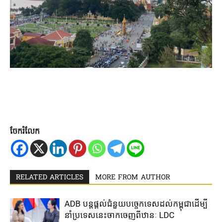
ចែករំលែក
RELATED ARTICLES
MORE FROM AUTHOR
ADB បន្ត​ផ្តល់​ជំនួយ​បច្ចេកទេស​ដល់​កម្ពុជា​ដើម្បី​
នាំ​ប្រទេស​នេះ​ចាក​ចេញ​ពី​ឋានៈ LDC