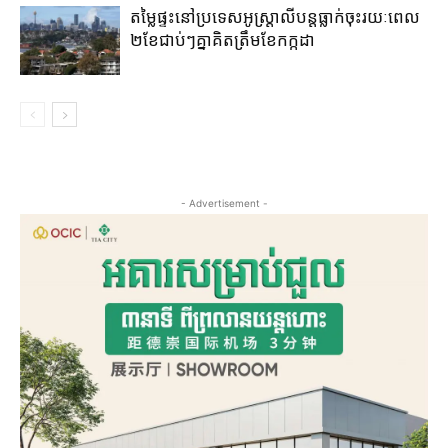
តម្លៃ​ផ្ទះ​នៅ​ប្រទេស​អូស្ត្រាលី​បន្ត​ធ្លាក់​ចុះ​រយៈ​ពេល​
២​ខែ​ជាប់ៗ​គ្នា​គិត​ត្រឹម​ខែ​កក្កដា​
- Advertisement -