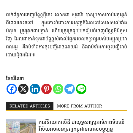
ពាក់ព័ន្ធ​ការចេញ​ប័ណ្ណ​ថ្មី​នេះ លោក​ជា សុផារ៉ា បានប្រកាស​ចាប់​អនុវត្តន៍​
ពី​ពេលនេះ​តទៅ ក្នុងនោះ​ចំពោះ​ការអនុវត្តន៍​ដែល​នៅ​សេសសល់​ទាំង​
ប៉ុន្មាន ត្រូវ​ផ្អាក​ជាបន្ទាន់ ហើយ​ត្រូវ​ត្រឡប់មក​រៀបចំ​ចេញ​ប័ណ្ណ​ថ្មី​ជំនួស​
វិញ ដែលជា​ចាត់ទុកជា​ប័ណ្ណ​សំគាល់​ផ្នែក​អចលនទ្រព្យរ​បស់បង​ប្អូន​ប្រជា
ពលរដ្ឋ គឺ​រាប់ទាំង​ការចុះបញ្ជី​ដាច់​ដោយ​ដុំ និង​រាប់ទាំង​ការចុះបញ្ជី​ដាច់​
ដោយ​ដុំ​ផងដែរ៕
ចែករំលែក
RELATED ARTICLES
MORE FROM AUTHOR
ការវិនិយោគ​លើដី​ ជា​យុទ្ធសាស្រ្ត​អាទិភាព​ទី១​លើ​
វិស័យ​អចលនទ្រព្យ​កម្ពុជា​នា​ពេល​បច្ចុប្បន្ន​