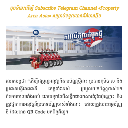
ចុចទីនេះដើម្បី Subscribe Telegram Channel «Property
Area Asia» សម្រាប់ទទួលបានព័ត៌មានថ្មីៗ
លោក​បន្តថា “ដើម្បី​ជម្រុញ​អនុវត្តន៍​តាម​ប័ណ្ណ​ថ្មី​នេះ ប្រធាន​ភូមិបាល និង​
ប្រធាន​មន្ទីរ​រាជធានី ខេត្ត​ទាំងអស់ ប្រមូលយក​ប័ណ្ណ​ចាស់​មក​
កំទេចចោល​ទាំងអស់ ដោយ​ទុក​តែ​បីសន្លឹក​ជា​ឯកសារ​គំរូ​តែប៉ុណ្ណោះ និង​
ត្រូវ​ផ្អាក​ការអនុវត្តន៍​ប្រភេទ​ប័ណ្ណ​ចាស់​ទាំងនោះ ដោយ​ត្រូវ​បោះ​ពុ​ម្ភ​ប័ណ្ណ​
ថ្មី ដែលមាន QR Code មក​ជំ​នួវ​វិញ។