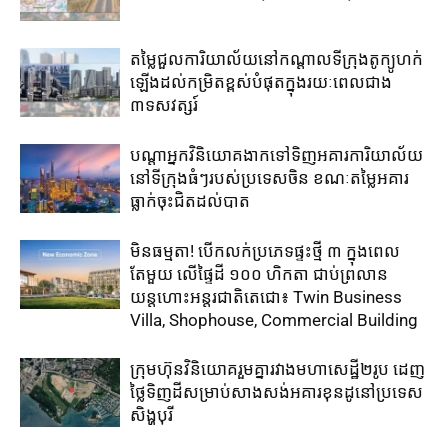
តម្លៃជួល​ការិយាល័យ​នៅ​កណ្តាល​ទីក្រុងតូក្យូ​ហក់​
ឡើង​ដល់​កម្រិត​ខ្ពស់​បំផុត​ក្នុង​រយៈ​ពេល​ជាង​
៣ទសវត្សរ៍​
បណ្តាអ្នកវិនិយោគ​ងាក​ទៅ​ទិញ​អគារការិយាល័យ​
នៅ​ទីក្រុង​ធំៗ​របស់​ប្រទេសចិន ​ខណៈតម្លៃអគារ
ធ្លាក់​ចុះ​ជិត​ដល់​បាត
មិនធម្មតា! បើកលក់ប្រភេទផ្ទះថ្មី ៣ ក្នុងពេល
តែមួយ លើផ្ទៃដី ១០០ ហិកតា ​ជាប់​ព្រលាន
យន្តហោះ​អន្តរជាតិតេជោ៖ ​Twin Business
Villa, Shophouse, Commercial Building
ក្រុមហ៊ុន​វិនិយោគ​រួម​គ្នា​រវាង​មហាសេដ្ឋី២រូប ​ដេញ​
ថ្លៃ​ទិញ​ដី​សម្រាប់​សាងសង់​អគារខុនដូ​នៅ​ប្រទេស​
សិង្ហបុរី​