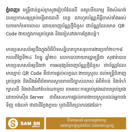
ភ្នំពេញ៖
មន្ត្រីជាន់ខ្ពស់​ក្រសួង​រៀបចំ​ដែនដី នគរូបនីយកម្ម និង​សំណង់​
បានប្រកាស​ឲ្យ​គ្រប់​មន្ទីរ​រាជធានី ខេត្ត ដកហូត​ប័ណ្ណ​ដីធ្លី​ចាស់​ទាំងអស់​
យកមក​កំទេចចោល ដោយ​ចេញ​ប័ណ្ណ​ថ្មី​ជំនួស ជា​ប័ណ្ណ​ដែលមាន QR
Code ងាយ​ក្នុងការ​គ្រប់គ្រង និង​ចៀសវាង​ការ​ក្លែងបន្លំ។
មានប្រសាសន៍​ឲ្យ​ដឹង​ក្នុង​ពិធី​បិទ​សន្និបាត​បូកសរុប​ការងារ​ប្រចាំ២០១៨
កាលពី​ថ្ងៃទី២៤ ខែធ្នូ ឆ្នាំ២០ លោក​ឧបនាយករដ្ឋមន្ត្រី​ជា សុផារ៉ា​បាន​
មានប្រសាសន៍​ឲ្យ​ដឹងថា ការអនុវត្តន៍​ចេញ​ប័ណ្ណ​ថ្មី​ជំនួស ជា​ប័ណ្ណ​ដែល
មាន​ភ្ជាប់ QR Code គឺជា​ការផ្តល់​លក្ខណៈ​ងាយស្រួល ដល់​មន្ត្រី​ជំនាញ​
គ្រប់គ្រង និង​ដឹង​អំពី​ព័ត​មាន​ស្ថានភាព​ដី​ច្បាស់លាស់ អំពី​តំបន់ និង​ទំហំ​
ក្បាលដី និង​ជា​ដី​នៅ​តំបន់​ណាមួយ តាមរយៈ​ការគ្រប់គ្រង​ដោយ​គ្រប់គ្រង​
ដោយ​ម៉ាស៊ីន Server ជាពិសេស​ការផ្តល់​ភាពងាយស្រួល​ដល់​អ្នក​ច​ង់​
ទិញ ចង់​លក់ ថា​ជា​ដី​ក្លែងក្លាយ ឬ​ជា​ដី​ពិតប្រាកដ​ផងដែរ។