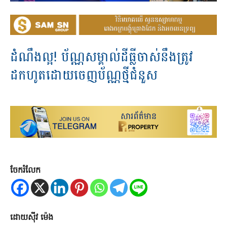
ដំណឹង​ល្អ! ប័ណ្ណ​សម្គាល់​ដីធ្លី​ចាស់​នឹងត្រូវ​
ដកហូត​ដោយ​ចេញ​ប័ណ្ណ​ថ្មី​ជំនួស
ចែករំលែក
ដោយ​ស៊ីវ ម៉េង