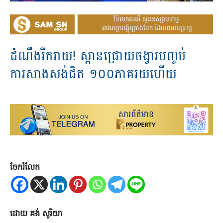
ដំណឹង​រីករាយ! ស្ពាន​ជ្រោយចង្វារ​បញ្ចប់​
ការសាងសង់​ជិត ១០០ភាគរយ​ហើយ
ចែករំលែក
ដោយ គង់ សូរិយា