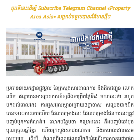
ចុចទីនេះដើម្បី Subscribe Telegram Channel «Property
Area Asia» សម្រាប់ទទួលបានព័ត៌មានថ្មីៗ
ប្រធាន​នាយកដ្ឋាន​ផ្លូវថ្នល់ នៃ​ក្រសួង​សារ​ធាណ​ការ និង​ដឹកជញ្ជូន លោក​
ឈឹម ផល្លា​បាន​មានប្រសាសន៍​ឲ្យ​ដឹង​នា​ព្រឹក​ថ្ងៃទី៩ មករា​នេះ​ថា រហូត
មកដល់​ពេលនេះ ការជួសជុល​ស្ពាន​ជ្រោយចង្វា​ចាស់ សម្រេចបាន​ជិត​
បាន១០០ភាគរយ​ហើយ ដែល​គម្រោង​នេះ ដែល​គម្រោង​ផែនការ​នេះ​ត្រូវ​
បញ្ចប់​មុន​ការកំណត់។ លោក​បន្ថែមថា គម្រោង​នេះ នឹង​បញ្ចប់​នៅមុន​
បុណ្យចូលឆ្នាំ​ខ្មែរ ហើយ​ក្រសួង​សាធារណការ នឹង​រក​ពេលវេលា​សម
ស្រប​មួយ ដើម្បី កំណត់​ពី​ពេលវេលា​បើក​ឱ្យ​ដំណើរការ​ស្ពាន​ជ្រោ​ចង្វា​