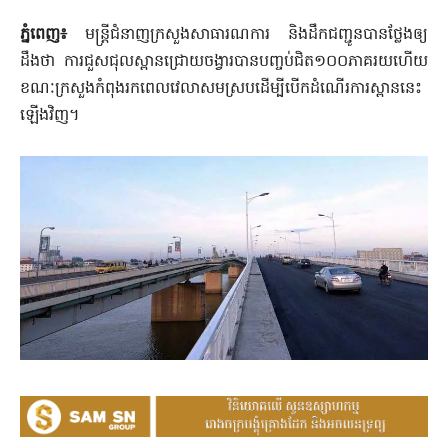
ភ្នំពេញ៖
មន្ត្រី​ជំនាញ​ក្រសួង​សាធារណការ និង​ដឹកជញ្ជូន​បាន​ថ្លែង​ឲ្យ​
ដឹងថា ការជួសជុល​ស្ពាន​ជ្រោយចង្វារ​បានបញ្ចប់​ជិត១០០ភាគរយ​ហើយ
ខណៈ​ក្រសួង​កំពុង​រក​ពេលវេលា​សមស្រប​ដើម្បី​បើក​ដំណើរការ​ស្ពាន​នេះ​
ឡើងវិញ។