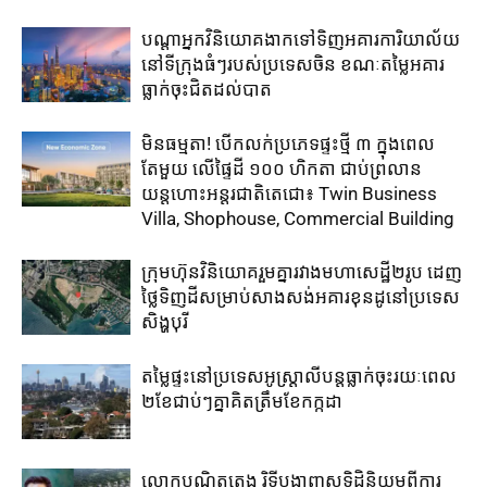
បណ្តាអ្នកវិនិយោគ​ងាក​ទៅ​ទិញ​អគារការិយាល័យ​
នៅ​ទីក្រុង​ធំៗ​របស់​ប្រទេសចិន ​ខណៈតម្លៃអគារ
ធ្លាក់​ចុះ​ជិត​ដល់​បាត
មិនធម្មតា! បើកលក់ប្រភេទផ្ទះថ្មី ៣ ក្នុងពេល
តែមួយ លើផ្ទៃដី ១០០ ហិកតា ​ជាប់​ព្រលាន
យន្តហោះ​អន្តរជាតិតេជោ៖ ​Twin Business
Villa, Shophouse, Commercial Building
ក្រុមហ៊ុន​វិនិយោគ​រួម​គ្នា​រវាង​មហាសេដ្ឋី២រូប ​ដេញ​
ថ្លៃ​ទិញ​ដី​សម្រាប់​សាងសង់​អគារខុនដូ​នៅ​ប្រទេស​
សិង្ហបុរី​
តម្លៃ​ផ្ទះ​នៅ​ប្រទេស​អូស្ត្រាលី​បន្ត​ធ្លាក់​ចុះ​រយៈ​ពេល​
២​ខែ​ជាប់ៗ​គ្នា​គិត​ត្រឹម​ខែ​កក្កដា​
លោកបណ្ឌិតតេង រិទ្ធីបង្ហាញសុទិដ្ឋិនិយមពីការ