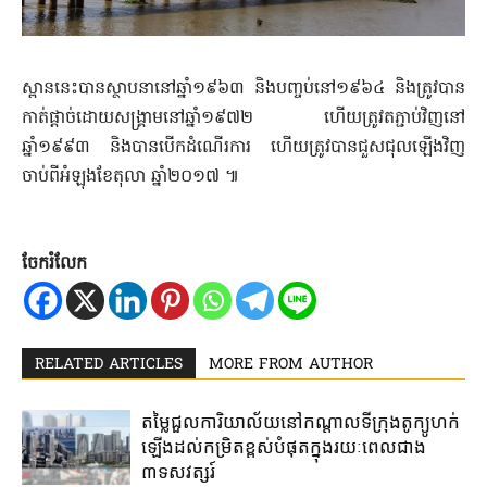
ស្ពាន​នេះ​បាន​ស្ថាបនា​នៅ​ឆ្នាំ១៩៦៣ និង​បញ្ចប់​នៅ១៩៦៤ និង​ត្រូវបាន​
កាត់ផ្តាច់​ដោយ​សង្គ្រាម​នៅ​ឆ្នាំ១៩៧២ ហើយ​ត្រូវ​ត​ភ្ជាប់​វិញ​នៅ​
ឆ្នាំ១៩៩៣ និង​បាន​បើក​ដំណើរការ ហើយ​ត្រូវបាន​ជួសជុល​ឡើងវិញ​
ចាប់ពី​អំឡុង​ខែតុលា ឆ្នាំ២០១៧ ៕
ចែករំលែក
RELATED ARTICLES
MORE FROM AUTHOR
តម្លៃជួល​ការិយាល័យ​នៅ​កណ្តាល​ទីក្រុងតូក្យូ​ហក់​
ឡើង​ដល់​កម្រិត​ខ្ពស់​បំផុត​ក្នុង​រយៈ​ពេល​ជាង​
៣ទសវត្សរ៍​