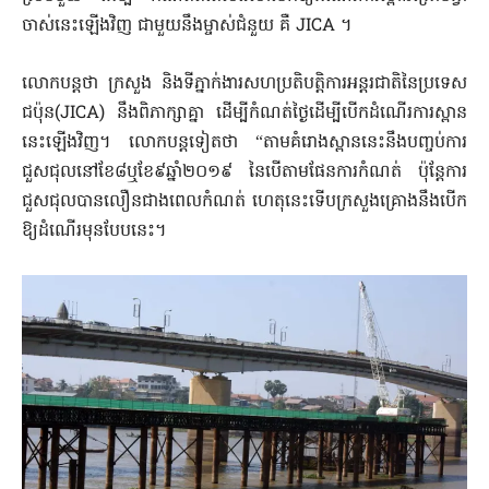
ចាស់​នេះ​ឡើងវិញ ជាមួយនឹង​ម្ចាស់ជំនួយ គឺ JICA ។
លោក​បន្តថា ក្រសួង និង​ទីភ្នាក់ងារ​សហប្រតិបត្តិ​ការ​អន្តរជាតិ​នៃ​ប្រទេស​
ជប៉ុន(JICA) នឹង​ពិភាក្សាគ្នា ដើម្បី​កំណត់​ថ្ងៃ​ដើម្បី​បើក​ដំណើរការ​ស្ពាន​
នេះ​ឡើងវិញ។ លោក​បន្តទៀតថា “តាម​គំរោង​ស្ពាន​នេះ​នឹង​បញ្ចប់​ការ
ជួសជុល​នៅ​ខែ៨ឬ​ខែ៩ឆ្នាំ២០១៩ នៃ​បើតាម​ផែនការ​កំណត់ ប៉ុន្តែ​ការ
ជួសជុល​បាន​លឿន​ជាង​ពេល​កំណត់ ហេតុនេះ​ទើប​ក្រសួង​គ្រោង​នឹង​បើក​
ឱ្យ​ដំណើរ​មុន​បែបនេះ។