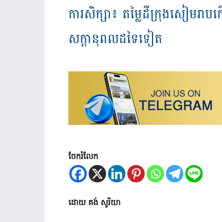
ការសិក្សា៖ តម្លៃ​ដី​ក្រុង​សៀមរាប
សក្តានុពល​ដទៃទៀត
ចែករំលែក
ដោយ គង់ សូរិយា