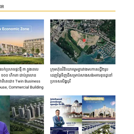
OR
លក់ប្រភេទផ្ទះថ្មី ៣ ក្នុងពេល
ក្រុមហ៊ុន​វិនិយោគ​រួម​គ្នា​រវាង​មហាសេដ្ឋី២រូប ​
ី ១០០ ហិកតា ​ជាប់​ព្រលាន
ដេញ​ថ្លៃ​ទិញ​ដី​សម្រាប់​សាងសង់​អគារខុនដូ​នៅ​
រជាតិតេជោ៖ ​Twin Business
ប្រទេស​សិង្ហបុរី​
ouse, Commercial Building