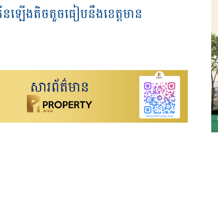
​កើនឡើង​តិចតួច​ធៀប​នឹង​ខេត្ត​មាន