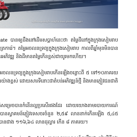
បាន​ឲ្យ​ដឹង​នៅ​ដើម​សប្តាហ៍​នេះ​ថា តម្លៃ​ដី​នៅក្នុង​ក្រុង​សៀមរាប
ារ៉េ។ តម្លៃ​អចលនទ្រព្យ​ក្នុង​ក្រុង​សៀមរាប កាលពី​ឆ្នាំមុន​មិនបាន​
អភិវឌ្ឍ និង​ដី​មានតម្លៃ​កើន​ខ្ពស់​ជា​យូរ​មកហើយ។
លៃ​អចលនទ្រព្យ​ក្នុង​ក្រុង​សៀមរាប​កើនឡើង​ចន្លោះ​ពី ៥ ទៅ១០ភាគរយ​
ាងខ្ពស់ ដោយសារ​ទីនោះ​ជា​តំបន់​អភិវឌ្ឍន៍​ថ្មី និង​មាន​ភ្ញៀវ​ជនជាតិ​
 ក៏​សម្រេចបាន​កំនើន​ល្អប្រសើរ​ផងដែរ ដោយ​យោងតាម​របាយការណ៍​
គរ បាន​ស្វាគមន៍​ភ្ញៀវទេសចរ​ចំនួន ២,៥៩ លាន​នាក់​កើនឡើង ៥,៤៥
ូល​បាន​ជាង ១១៦,៦៤ លាន​ដុល្លារ កើន ៨ ភាគរយ។