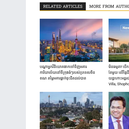
RELATED ARTICLES
MORE FROM AUTH
បណ្តាអ្នកវិនិយោគ​ងាក​ទៅ​ទិញ​អគារ
មិនធម្មតា! បើក
ការិយាល័យ​នៅ​ទីក្រុង​ធំៗ​របស់​ប្រទេសចិន ​
តែមួយ លើផ្ទៃដ
ខណៈតម្លៃអគារធ្លាក់​ចុះ​ជិត​ដល់​បាត
យន្តហោះ​អន្ត
Villa, Shoph