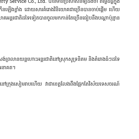
ervice Co., Ltd. បាន​មានប្រសាសន៍​ឲ្យ​ដឹងថា តម្លៃ​ដីធ្លី​ក្នុង​
រុង​បាន​កើនឡើង​ខ្លាំង ដោយសារ​គំរោង​វិនិយោគ​ជាច្រើន​បានចាប់ផ្តើម ហើយ​
និយោគ​អន្តរជាតិ​ដទៃទៀត​បាន​ចូលមក​កាន់តែច្រើន​ធៀប​នឹង​បណ្តា​ប៉ុន្មាន​
ព្រលានយន្តហោះ​អន្តរជាតិ​នៅ​ស្រុក​សូទ្រនិគម និង​គំរោងធំៗដទៃ
េល​អនាគត។
នៅ​ក្រុង​សៀមរាប​ហើយ វា​ជា​ខេត្ត​លែង​ពឹងផ្អែក​តែ​វិស័យ​ទេសចរណ៍​