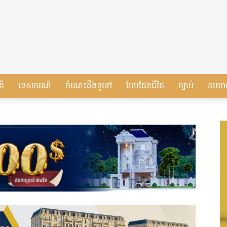
តិ
ទេសចរណ៍
ចំណេះដឹងទូទៅ
បែបផែនជីវិត
ច្បាប់
នយោ