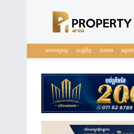
Leading
Real
Estate
News
in
Cambodia
អចលនទ្រព្យ
សេដ្ឋកិច្ច
ធនាគារ
អន្តរជា