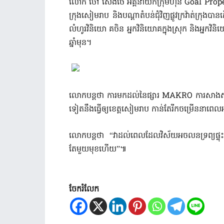
លោក ចៅ សេង​ថៃ អគ្គនាយក​ក្រុមហ៊ុន Goal Property S
ក្រុង​សៀមរាប និង​បណ្តា​តំបន់​ជុំវិញ​ផ្លូវ​ក្រវ៉ាត់​ក្
លំហូរ​វិ​និ​យោ គ​ចិន អ្នកវិនិយោគ​ក្នុងស្រុក និង​អ្នកវិ
ឆ្នាំមុន។
លោក​បន្តថា ការមកដល់​នៃ​ផ្សារ MAKRO ការសាងសង់​
ទៀត​នឹងធ្វើ​ឲ្យ​ខេត្តសៀមរាប កាន់តែ​រីកចម្រើន​នាព
លោក​បន្តថា “វា​ដល់​ពេលដែល​វិស័យ​អចលនទ្រព្យ​ផ្ទុះ​
តែមួយ​មុខ​ហើយ”៕
ចែករំលែក