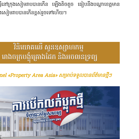
ីធ្លី​នៅ​ក្រុង​សៀមរាប​បាន​កើន ឡើង​តិចតួច ធៀប​នឹង​បណ្តា​ខេត្ត​មាន​
ក្រុង​សៀមរាប​បាន​កើន​ខ្ពស់​រួចទៅហើយ។
el «Property Area Asia» សម្រាប់ទទួលបានព័ត៌មានថ្មីៗ