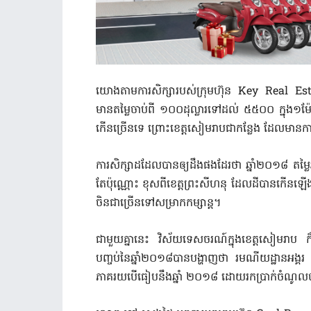
យោងតាម​ការសិក្សា​រប​ស់​ក្រុមហ៊ុន Key Real Estate 
មានតម្លៃ​ចាប់ពី ១០០ដុល្លារ​ទៅដល់ ៥៥០០ ក្នុង១ម៉ែត្រក
កើន​ច្រើន​ទេ ព្រោះ​ខេត្តសៀមរាប​ជា​កន្លែង ដែលមាន​ការ
ការសិក្សា​ដដែល​បាន​ឲ្យ​ដឹងផង​ដែរ​ថា ឆ្នាំ២០១៨ តម្
តែប៉ុណ្ណោះ ខុសពី​ខេត្ត​ព្រះសីហនុ ដែល​ដី​បាន​កើនឡើង​យ៉
ចិន​ជាច្រើន​ទៅ​សម្រាក​កម្សាន្ត។
ជាមួយគ្នានេះ វិស័យ​ទេសចរណ៍​ក្នុង​ខេត្តសៀមរាប
បញ្ចប់​នៃ​ឆ្នាំ២០១៨បាន​បង្ហាញថា រមណីយដ្ឋាន​អង្
ភាគរយ​បើ​ធៀប​នឹង​ឆ្នាំ ២០១៨ ដោយ​រកប្រាក់​ចំណ