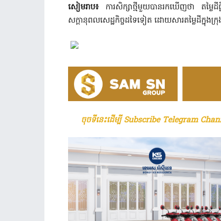
សៀមរាប៖
ការសិក្សា​ថ្មី​មួយ​បាន​រកឃើញថា តម្លៃ​ដ
សក្តានុពល​សេដ្ឋកិច្ច​ដទៃទៀត ដោយសារ​តម្លៃ​ដី​ក្នុង​
ចុចទីនេះដើម្បី Subscribe Telegram Chann