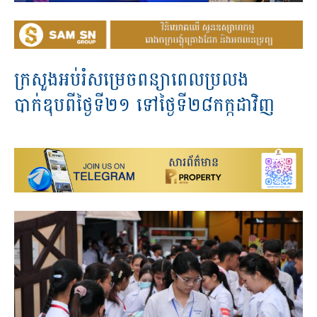
ក្រសួងអប់រំសម្រេចពន្យាពេលប្រលង
បាក់ឌុបពីថ្ងៃទី២១ ទៅថ្ងៃទី២៨កក្កដាវិញ