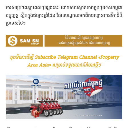
ការសម្រេចពន្យាពេលប្រឡងនេះ ដោយសារស្ថានភាពក្នុងប្រ​ទេសកម្ពុជា
បច្ចុប្បន្ន ស្ថិតក្នុងជម្លោះព្រំដែន ដែលបណ្ដាលមកពីការឈ្លានពានទឹកដីពី
ប្រទេសថៃ។
ចុចទីនេះដើម្បី Subscribe Telegram Channel «Property
Area Asia» សម្រាប់ទទួលបានព័ត៌មានថ្មីៗ