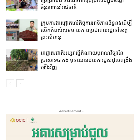
ចំនួន៣​នៅ​រាជធានី​
ក្រុមការងារ​ផ្តោត​លើ​កិច្ចការ​អាទិភាព​ចំនួន​៥​ដើម្បី​
លើក​កំពស់​សុខមាលភាព​ប្រជាពលរដ្ឋ​នៅ​ខេត្ត
ព្រះសីហនុ​
អាជ្ញាធរជាតិអប្សរា​ធ្វើ​កំណាយ​បុរាណ​វិទ្យា​នៃ​
ប្រាសាទបាគង​ មុនឈាន​ដល់​ការ​ជួសជុល​ពង្រឹង​
ឡើងវិញ​
- Advertisement -