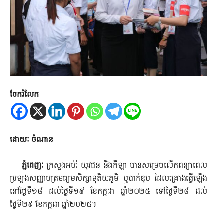
ចែករំលែក
ដោយៈ ចំណាន
ភ្នំពេញៈ
ក្រសួងអប់រំ យុវជន និងកីឡា បានសម្រេចលើកពន្យាពេល
ប្រទ្បងសញ្ញាបត្រមធ្យមសិក្សាទុតិយភូមិ ឬបាក់ឌុប ដែលគ្រោងធ្វើឡើង
នៅថ្ងៃទី១៨ ដល់ថ្ងៃទី១៩ ខែកក្កដា ឆ្នាំ២០២៥ ទៅថ្ងៃទី២៨ ដល់
ថ្ងៃទី២៩ ខែកក្កដា ឆ្នាំ២០២៥។