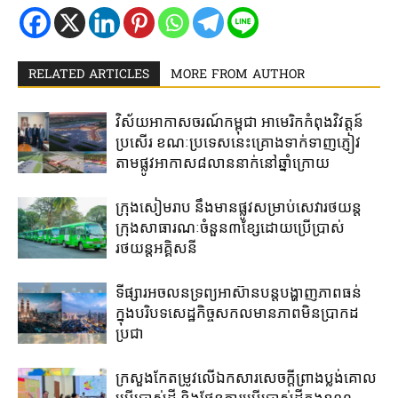
RELATED ARTICLES
MORE FROM AUTHOR
វិស័យអាកាសចរណ៍​កម្ពុជា​ អាមេរិក​កំពុង​វិវត្តន៍​
ប្រសើរ ​ខណៈ​ប្រទេស​នេះ​គ្រោង​ទាក់​ទាញ​ភ្ញៀវ​
តាម​ផ្លូវ​អាកាស​៨លាន​នាក់​នៅ​ឆ្នាំ​ក្រោយ
ក្រុងសៀមរាប​ នឹង​មាន​ផ្លូវ​សម្រាប់​សេវារថយន្ត​
ក្រុងសាធារណៈ​ចំនួន​៣​ខ្សែ​ដោយ​ប្រើប្រាស់​
រថយន្ត​អគ្គិសនី​
ទីផ្សារអចលនទ្រព្យ​អាស៊ាន​បន្តបង្ហាញ​ភាពធន់​
ក្នុង​បរិបទ​សេដ្ឋកិច្ចសកល​មាន​ភាព​មិន​ប្រាកដ​
ប្រជា​
ក្រសួង​កែតម្រូវលើឯកសារ​សេចក្តីព្រាង​ប្លង់​គោល​
ប្រើប្រាស់ដី​ និង​ផែនការ​ប្រើប្រាស់​ដី​ក្នុង​ខណ្ឌ​