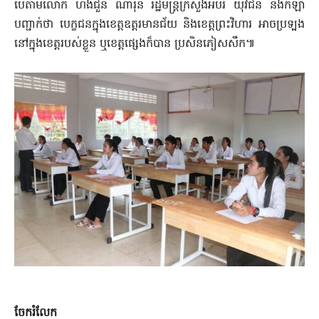
បើតាមលោក ហង់ជួន ណារ៉ុន រដ្ឋមន្ត្រីក្រសួងអប់រំ យុវជន និងកីឡា
បញ្ជាក់ថា បេក្ខជនក្នុងខេត្តឧត្តរមានជ័យ និងខេត្តព្រះវិហារ អាចប្រទ្បង
នៅក្នុងខេត្តរបស់ខ្លួន ឬខេត្តផ្សេងក៏បាន ប្រសិនភៀសសឹក៕
ចែករំលែក