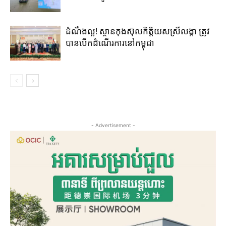
ដំណឹងល្អ! ស្ថាន​កុងស៊ុល​កិត្តិយស​ស្រីលង្កា​ ត្រូវ​
បាន​បើក​ដំណើរការ​នៅ​កម្ពុជា​
- Advertisement -