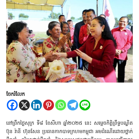
ចែករំលែក
នៅព្រឹកថ្ងៃសុក្រ ទី៨ ខែសីហា ឆ្នាំ២០២៥ នេះ សម្តេចកិត្តិព្រឹទ្ធបណ្ឌិត
ប៊ុន រ៉ានី ហ៊ុនសែន ប្រធានកាកបាទក្រហមកម្ពុជា អមដំណើរដោយថ្នាក់