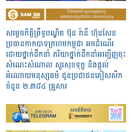
សម្តេចកិត្តិព្រឹទ្ធបណ្ឌិត ប៊ុន រ៉ានី ហ៊ុនសែន
ប្រធានកាកបាទក្រហមកម្ពុជា អមដំណើរ
ដោយថ្នាក់ដឹកនាំ ភរិយាថ្នាក់ដឹកនាំអញ្ជើញចុះ
សំណេះសំណាល សួរសុខទុក្ខ និងផ្តល់
អំណោយមនុស្សធម៌ ជូនប្រជាជនភៀសសឹក
ចំនួន ២.៣៨៤ គ្រួសារ