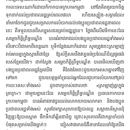
កាល:ទេស:ណាក៏ដោយក៏កាកបាទក្រហមកម្ពុជា នៅតែគិតគូរយកចិត្ត
ទុកដាក់ដល់ប្រជាពលរដ្ឋគ្រប់ពេលវេលា ហើយស្បៀង-សម្ភារដែល
នាំមកចែកជូនជួយសម្រាលការលំបាកដល់បងប្អូនប្រជាពលរដ្ឋនាពេល
នេះ គឺទទួលបានពីសប្បុរសជនគ្រប់មជ្ឈដ្ឋាន។ ថ្លែងពីលើវេទិកានេះដែរ
សម្តេចកិត្តិព្រឹទ្ធបណ្ឌិត បានអំពាវនាវដល់បងប្អូនប្រជាពលរដ្ឋទាំងអស់
បើទោះបីជាមកពីខេត្តណា ឬទីកន្លែងណាក៏ដោយ សូមត្រូវចេះស្រឡាញ់
រាប់អានគ្នាក្នុងស្មារតីជាខ្មែរ ឱ្យស័ក្តិសមនឹងវប្បធម៌ប្រពៃណីដ៏ល្អផូរផង់
របស់ខ្មែរយើង។ ជាក់ស្តែង សម្តេចកិត្តិព្រឹទ្ធបណ្ឌិត បានមើលឃើញថា
បងប្អូនប្រជាពលរដ្ឋខ្មែរយើង គឺតែងតែចេះជួយយកអាសាគ្នាទៅវិញ
ទៅមក ជួយឧបត្ថម្ភគាំទ្រដល់អ្នកដែលជួបការលំបាកនៅគ្រប់
កាលៈទេសៈទាំងអស់ ដូចពាក្យចាស់ពោលថា «ស្រឡាញ់គ្នាក្នុង
គ្រាក្រ»។ ជាមួយគ្នានេះដែរ សម្តេចកិត្តិព្រឹទ្ធបណ្ឌិត ប្រធានកាកបាទ
ក្រហមកម្ពុជា បានអំពាវនាវជូនដល់លោកយាយលោកតា និងបងប្អូន
ប្រជាពលរដ្ឋទាំងអស់ សូមថែរក្សាសុខភាពឱ្យបានល្អ សម្អាតបរិស្ថានជុំ
វិញផ្ទះឱ្យបានស្អាត ផឹកទឹកដាំឆ្អិនជានិច្ច ព្រោះសុខភាពគឺជាកត្តាចាំបាច់
បំផុតសម្រាប់យើងម្នាក់ៗ ជៀសវាងមានជំងឺនានាដែលនាំឱ្យយើង