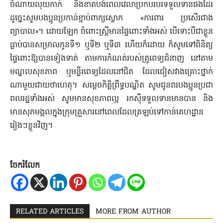
ចំណាយលុយកាក់ និងខាតបង់ពេលវេលាប្រកបរបរទទួលទានផងដែរ
ដូច្នេះសូមបងប្អូនប្រកាន់ខ្ជាប់ពាក្យស្លោក «ការពារ ប្រសើរជាង
ព្យាបាល»។ ដោយឡែក ចំពោះស្ត្រីមានផ្ទៃពោះទាំងអស់ បើទោះបីជាខ្លួន
ធ្លាប់បានសម្រាលកូនទី១ ឬទី២ ឬទី៣ ហើយក៏ដោយ ក៏សូមទៅពិនិត្យ
ផ្ទៃពោះឱ្យបានទៀងទាត់ តាមការកំណត់របស់គ្រូពេទ្យជំនាញ នៅតាម
មណ្ឌលសុខភាព ឬមន្ទីរពេទ្យដែលនៅជិត ដែលជៀសវាងគ្រោះថ្នាក់
ណាមួយជាយថាហេតុ។ សម្តេចកិត្តិព្រឹទ្ធបណ្ឌិត សូមជូនពរបងប្អូនប្រជា
ពលរដ្ឋទាំងអស់ សូមមានសុខភាពល្អ រកស៊ីទទួលទានមានបាន និង
មានសុភមង្គលក្នុងក្រុមគ្រួសារនៅពេលដែលត្រឡប់ទៅកាន់គេហដ្ឋាន
រៀងៗខ្លួនវិញ។
ចែករំលែក
RELATED ARTICLES
MORE FROM AUTHOR