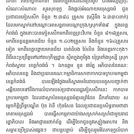
ដឹកនាំ ភរិយាថ្នាក់ដឹកនាំ និងសប្បុរសជនជាច្រើនរូប បានអញ្ជើញចុះ
សំណេះសំណាល សួរសុខទុក្ខ និងផ្តល់អំណោយមនុស្សធម៌ ជូន
ប្រជាជនភៀសសឹក ចំនួន ២.៣៨៤ គ្រួសារ (ស្មើនឹង ៦.៣៣០នាក់)
ដែលមកស្នាក់នៅបណ្តោះអាសន្នតាមបណ្តាក្រុង/ស្រុកទាំង៩ ក្នុងខេត្ត
កំពង់ធំ ក្នុងនោះបានភៀសសឹកមកពីខេត្តព្រះវិហារ ចំនួន ៨១៨គ្រួសារ,
មកពីខេត្តឧត្តរមានជ័យ ចំនួន ១.៤០២គ្រួសារ និងចំនួន ១៦៤គ្រួសារ
ទៀត មកពីខេត្តបន្ទាយមានជ័យ បាត់ដំបង ប៉ៃលិន និងខេត្តកោះកុង។
ពិធីនេះប្រព្រឹត្តទៅនៅពហុកីឡដ្ឋាន ស្ថិតក្នុងភូមិរូង ឃុំត្រពាំងឫស្សី ស្រុក
កំពង់ស្វាយ ខេត្តកំពង់ធំ ។ ឯកឧត្តម នួន ផារ័ត្ន អភិបាលនៃគណៈ
អភិបាលខេត្ត និងជាប្រធានគណៈកម្មាធិការសាខាកាកបាទក្រហមកម្ពុជា
ខេត្តកំពង់ធំ បានឡើងថ្លែងមតិស្វាគមន៍ដោយបានគូសបញ្ជាក់ថា
«ឆ្លើយតបទៅនឹងការលំបាករបស់ប្រជាពលរដ្ឋភៀសសឹកនេះ កាកបាទ
ក្រហមកម្ពុជា ដែលជាស្ថាប័នមនុស្សធម៌គ្មានព្រំដែន ដឹកនាំដោយ ស
ម្តេចកិត្តិព្រឹទ្ធបណ្ឌិត ប៊ុន រ៉ានី ហ៊ុនសែន ដែលប្រជាជនប្រសិទ្ធនាមថាជា
មាតាមនុស្សធម៌ បានធ្វើសកម្មភាពយ៉ាងសស្រាក់សស្រាំជាមួយរាជ
រដ្ឋាភិបាល និងអាជ្ញាធរពាក់ព័ន្ធ ដើម្បីចែកជូននូវស្បៀងអាហារ និង
សម្ភារៈប្រើប្រាស់ផ្សេងៗ ជាបន្តបន្ទាប់ ដើម្បីចូលរួមរំលែកទុក្ខលំបាក