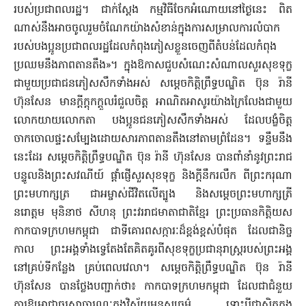
របស់ប្រជាពលរដ្ឋ។ ជាក់ស្តែង កម្មវិធីចែកអំណោយនៅថ្ងៃនេះ ពិត
ណាស់នឹងអាចចូលរួមចំណែកយ៉ាងសំខាន់ក្នុងការសម្រាលការលំបាក
របស់បងប្អូនប្រជាពលរដ្ឋដែលកំពុងភៀសខ្លួនចេញពីតំបន់ដែលកំពុង
ប្រឈមនឹងភាពតានតឹង»។ ក្នុងឱកាសជួបសំណេះសំណាលសួរសុខទុក្ខ
ជាមួយប្រជាជនភៀសសឹកទាំងអស់ សម្តេចកិត្តិព្រឹទ្ធបណ្ឌិត ប៊ុន រ៉ានី
ហ៊ុនសែន មានក្តីក្តុកក្តួលរំជួលចិត្ត អាណិតអាសូរយ៉ាងក្រៃលែងជាមួយ
លោកយាយលោកតា បងប្អូនជនភៀសសឹកទាំងអស់ ដែលបង្ខំចិត្ត
ចាកចោលផ្ទះសម្បែងដោយសារភាពតានតឹងនៅតាមព្រំដែន។ ទន្ទឹមនឹង
នេះដែរ សម្តេចកិត្តិព្រឹទ្ធបណ្ឌិត ប៊ុន រ៉ានី ហ៊ុនសែន បានពាំនាំនូវព្រះរាជ
បន្ទូលនិងព្រះសវណីយ៍ ផ្តាំផ្ញើសួរសុខទុក្ខ និងក្តីនឹករលឹក ពីព្រះករុណា
ព្រះមហាក្សត្រ ជាអម្ចាស់ជីវិតលើត្បូង និងសម្តេចព្រះមហាក្សត្រី
នរោត្តម មុនិនាថ សីហនុ ព្រះវររាជមាតាជាតិខ្មែរ ព្រះប្រធានកិត្តិយស
កាកបាទក្រហមកម្ពុជា ជាទីគោរពសក្ការៈដ៏ខ្ពង់ខ្ពស់បំផុត ដែលជានិច្ច
កាល ព្រះអង្គទាំងទ្វេតែងតែគិតគូរពីសុខទុក្ខប្រជានុរាស្ត្ររបស់ព្រះអង្គ
នៅគ្រប់ទីកន្លែង គ្រប់ពេលវេលា។ សម្តេចកិត្តិព្រឹទ្ធបណ្ឌិត ប៊ុន រ៉ានី
ហ៊ុនសែន បានថ្លែងបញ្ជាក់ថា៖ កាកបាទក្រហមកម្ពុជា ដែលជាជំនួយ
ការឱ្យអាជ្ញាធរសាធារណៈក្នុងវិស័យមនុស្សធម៌ ទោះបីជាស្ថិតក្នុង