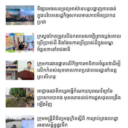
ទីផ្សារអចលនទ្រព្យ​អាស៊ាន​បន្តបង្ហាញ​ភាពធន់​
ក្នុង​បរិបទ​សេដ្ឋកិច្ចសកល​មាន​ភាព​មិន​ប្រាកដ​
ប្រជា​
ក្រសួង​កែតម្រូវលើឯកសារ​សេចក្តីព្រាង​ប្លង់​គោល​
ប្រើប្រាស់ដី​ និង​ផែនការ​ប្រើប្រាស់​ដី​ក្នុង​ខណ្ឌ​
ចំនួន៣​នៅ​រាជធានី​
ក្រុមការងារ​ផ្តោត​លើ​កិច្ចការ​អាទិភាព​ចំនួន​៥​ដើម្បី​
លើក​កំពស់​សុខមាលភាព​ប្រជាពលរដ្ឋ​នៅ​ខេត្ត
ព្រះសីហនុ​
អាជ្ញាធរជាតិអប្សរា​ធ្វើ​កំណាយ​បុរាណ​វិទ្យា​នៃ​
ប្រាសាទបាគង​ មុនឈាន​ដល់​ការ​ជួសជុល​ពង្រឹង​
ឡើងវិញ​
ក្រុមមន្រ្តីពិនិត្យអនុក្រិតស្តីពី ការគ្រប់គ្រងហេដ្ឋា
រចនាសម្ព័ន្ធផ្លូវទឹក