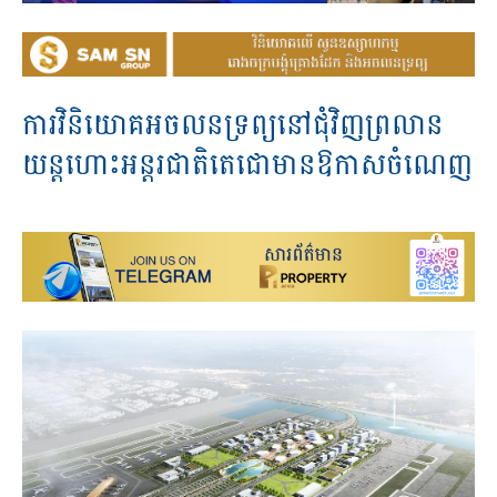
ការវិនិយោគអចលនទ្រព្យនៅជុំវិញព្រលាន
យន្តហោះអន្តរជាតិតេជោមានឱកាសចំណេញ