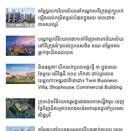
តម្លៃជួល​ការិយាល័យ​នៅ​កណ្តាល​ទីក្រុងតូក្យូ​ហក់​
ឡើង​ដល់​កម្រិត​ខ្ពស់​បំផុត​ក្នុង​រយៈ​ពេល​ជាង​
៣ទសវត្សរ៍​
បណ្តាអ្នកវិនិយោគ​ងាក​ទៅ​ទិញ​អគារការិយាល័យ​
នៅ​ទីក្រុង​ធំៗ​របស់​ប្រទេសចិន ​ខណៈតម្លៃអគារ
ធ្លាក់​ចុះ​ជិត​ដល់​បាត
មិនធម្មតា! បើកលក់ប្រភេទផ្ទះថ្មី ៣ ក្នុងពេល
តែមួយ លើផ្ទៃដី ១០០ ហិកតា ​ជាប់​ព្រលាន
យន្តហោះ​អន្តរជាតិតេជោ៖ ​Twin Business
Villa, Shophouse, Commercial Building
ក្រុមហ៊ុន​វិនិយោគ​រួម​គ្នា​រវាង​មហាសេដ្ឋី២រូប ​ដេញ​
ថ្លៃ​ទិញ​ដី​សម្រាប់​សាងសង់​អគារខុនដូ​នៅ​ប្រទេស​
សិង្ហបុរី​
តម្លៃ​ផ្ទះ​នៅ​ប្រទេស​អូស្ត្រាលី​បន្ត​ធ្លាក់​ចុះ​រយៈ​ពេល​