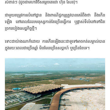
សំខាន់ៗ (ដូចជាមហាវិថីសម្ដេចតេជោ ហ៊ុន សែន)។
ជាមួយតម្រូវការលំនៅដ្ឋាន និងពាណិជ្ជកម្មត្រូវបានគេរំពឹងថា នឹងកើន
ឡើង នៅពេលដែលមនុស្សកាន់តែច្រើនធ្វើការ ឬផ្លាស់ទីលំនៅទៅជិត
ច្រករបៀងសេដ្ឋកិច្ចថ្មី។
ទោះជាយ៉ាងណាក៏ដោយ ការកើនឡើងនេះជាទូទៅអាចកត់សម្គាល់បាន
ក្នុងរយៈពេលជាច្រើនឆ្នាំ មិនមែនច្រើនសប្តាហ៍ ឬច្រើនខែទេ។