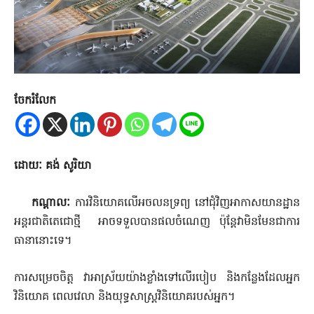
ចែករំលែក
ដោយៈ គង់ សូរិយា
កណ្តាលៈ
ការវិនិយោគលើអចលនទ្រព្យ នៅជុំវិញអាកាសយានដ្ឋាន
អន្តរជាតិតេជោថ្មី អាចទទួលបានផលចំណេញ ប៉ុន្តែវាមិនមែនជាការ
ធានានោះទេ។
ការសម្រេចចិត្ត វាអាស្រ័យយ៉ាងខ្លាំងទៅលើរបៀប និងកន្លែងដែលអ្នក
វិនិយោគ ពេលវេលា និងយុទ្ធសាស្ត្រវិនិយោគរបស់អ្នក។