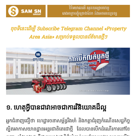
ចុចទីនេះដើម្បី Subscribe Telegram Channel «Property
Area Asia» សម្រាប់ទទួលបានព័ត៌មានថ្មីៗ
១.
ហេតុអ្វីបានជាវាអាចជាការវិនិយោគដ៏ល្អ
អ្នកជំនាញជឿថា ហេដ្ឋារចនាសម្ព័ន្ធរឹងមាំ និងកត្តាជំរុញកំណើនសេដ្ឋកិច្ច
ត្បិតអាកាសយានដ្ឋានអន្តរជាតិតេជោថ្មី ដែលបានបើកដំណើរការនៅខែ