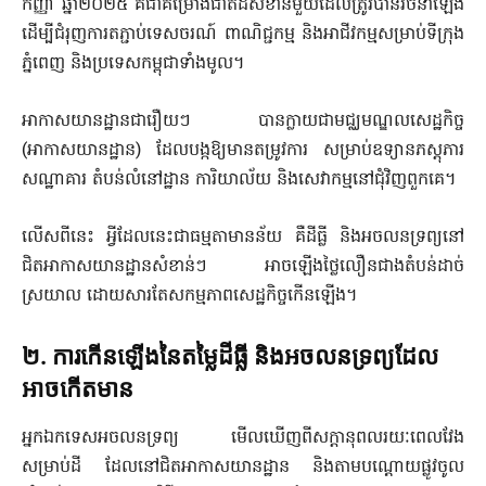
កញ្ញា ឆ្នាំ២០២៥ គឺជាគម្រោងជាតិដ៏សំខាន់មួយដែលត្រូវបានរចនាឡើង
ដើម្បីជំរុញការតភ្ជាប់ទេសចរណ៍ ពាណិជ្ជកម្ម និងអាជីវកម្មសម្រាប់ទីក្រុង
ភ្នំពេញ និងប្រទេសកម្ពុជាទាំងមូល។
អាកាសយានដ្ឋានជារឿយៗ បានក្លាយជាមជ្ឈមណ្ឌលសេដ្ឋកិច្ច
(អាកាសយានដ្ឋាន) ដែលបង្កឱ្យមានតម្រូវការ សម្រាប់ឧទ្យានភស្តុភារ
សណ្ឋាគារ តំបន់លំនៅដ្ឋាន ការិយាល័យ និងសេវាកម្មនៅជុំវិញពួកគេ។
លើសពីនេះ អ្វីដែលនេះជាធម្មតាមានន័យ គឺដីធ្លី និងអចលនទ្រព្យនៅ
ជិតអាកាសយានដ្ឋានសំខាន់ៗ អាចឡើងថ្លៃលឿនជាងតំបន់ដាច់
ស្រយាល ដោយសារតែសកម្មភាពសេដ្ឋកិច្ចកើនឡើង។
២. ការកើនឡើងនៃតម្លៃដីធ្លី និងអចលនទ្រព្យដែល
អាចកើតមាន
អ្នកឯកទេសអចលនទ្រព្យ មើលឃើញពីសក្តានុពលរយៈពេលវែង
សម្រាប់ដី ដែលនៅជិតអាកាសយានដ្ឋាន និងតាមបណ្តោយផ្លូវចូល