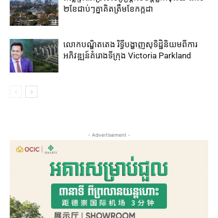
២​ខែ​ជាប់ៗ​គ្នា​គិត​ត្រឹម​ខែ​កក្កដា​
លោកបណ្ឌិតតេង រិទ្ធីបង្ហាញសុទិដ្ឋិនិយមពីការ
អភិវឌ្ឍន៍គំរោងទីក្រុង Victoria Parkland
- Advertisement -