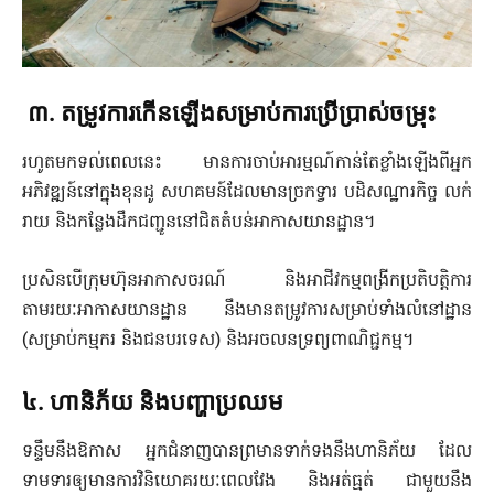
៣. តម្រូវការកើនឡើងសម្រាប់ការប្រើប្រាស់ចម្រុះ
រហូតមកទល់ពេលនេះ មានការចាប់អារម្មណ៍កាន់តែខ្លាំងឡើងពីអ្នក
អភិវឌ្ឍន៍នៅក្នុងខុនដូ សហគមន៍ដែលមានច្រកទ្វារ បដិសណ្ឋារកិច្ច លក់
រាយ និងកន្លែងដឹកជញ្ជូននៅជិតតំបន់អាកាសយានដ្ឋាន។
ប្រសិនបើក្រុមហ៊ុនអាកាសចរណ៍ និងអាជីវកម្មពង្រីកប្រតិបត្តិការ
តាមរយៈអាកាសយានដ្ឋាន នឹងមានតម្រូវការសម្រាប់ទាំងលំនៅដ្ឋាន
(សម្រាប់កម្មករ និងជនបរទេស) និងអចលនទ្រព្យពាណិជ្ជកម្ម។
៤.
ហានិភ័យ និងបញ្ហាប្រឈម
ទន្ទឹមនឹងឱកាស អ្នកជំនាញបានព្រមានទាក់ទងនឹងហានិភ័យ ដែល
ទាមទារឲ្យមានការវិនិយោគរយៈពេលវែង និងអត់ធ្មត់ ជាមួយនឹង