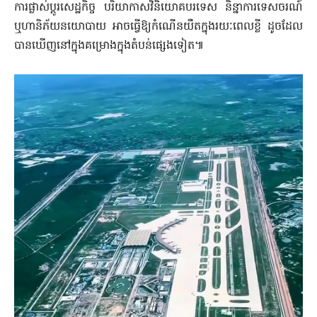
ការផ្លាស់ប្តូរសេដ្ឋកិច្ច បរិយាកាសវិនិយោគបរទេស និន្នាការទេសចរណ៍
ឬហានិភ័យនយោបាយ អាចធ្វើឱ្យកំណើនយឺតក្នុងរយៈពេលខ្លី ដូចដែល
បានឃើញនៅក្នុងគម្រោងក្នុងតំបន់ផ្សេងទៀត៕