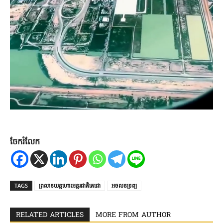
ចែករំលែក
TAGS
ព្រលានយន្តហោះអន្តរជាតិតេជោ
អចលនទ្រព្យ
RELATED ARTICLES
MORE FROM AUTHOR