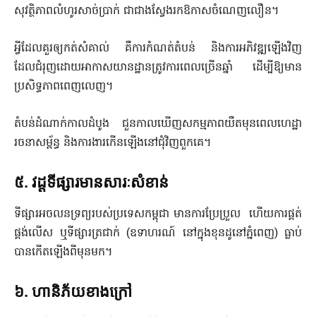
សុវត្ថិភាពលំហូរសាច់ប្រាក់ ជាជាងស្វែងរកឱកាសចំណេញលឿន។
អ្វីដែលគួរឲ្យកត់សំគាល់ គឺការកំណត់តំបន់ និងការអភិវឌ្ឍឡើងវិញ
ដែលជំរុញដោយអាកាសយានដ្ឋានត្រូវការពេលច្រើនឆ្នាំ ដើម្បីឱ្យមាន
ប្រសិទ្ធភាពពេញលេញ។
តំបន់ដំណាក់កាលដំបូង ជួនកាលឃើញសកម្មភាពយឺតមុនពេលហេដ្ឋា
រចនាសម្ព័ន្ធ និងការងារកើនឡើងនៅជុំវិញពួកគេ។
៥. វដ្តទីផ្សារមានសារៈសំខាន់
ទីផ្សារអចលនទ្រព្យរបស់ប្រទេសកម្ពុជា មានការប្រែប្រួល ហើ​យការផ្គត់
ផ្គង់លើស ឬទីផ្សារត្រជាក់ (ឧទាហរណ៍ នៅក្នុងខុនដូនៅភ្នំពេញ) ធ្លាប់
បានកើតឡើងពីមុនមក។
៦. ហានិភ័យខាងក្រៅ