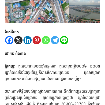
ចែករំលែក
ដោយៈ ចំណាន
ភ្នំពេញៈ
ក្នុងរយៈពេល២០ឆ្នាំកន្លងមក ក្នុងចន្លោះឆ្នាំ២០០៦ ២០០៥
រដ្ឋាភិបាលនិងដៃគូអភិវឌ្ឍន៍បានចំណាយមូលធន ឬសាច់ប្រាក់
ប្រមាណ១៥ពាន់លានដុល្លារលើវិស័យហេដ្ឋារចនាសម្ព័ន្ធ។
យោងតាមទិន្ន័យរបស់ក្រសួងសាធារណការ និងដឹកជញ្ជូនបានបង្ហាញថា
ប្រវែងផ្លូវសរុបពិតប្រាកដ តួលេខផ្លូវការបង្ហាញថា រដ្ឋាភិបាលកម្ពុជា
បានសាងសង់ ផ្លូវជាតិ និងខេត្តប្រហែល 20,300–20,700 គីឡូម៉ែត្រ