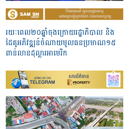
រយៈពេល​២០ឆ្នាំ​ចុងក្រោយ​រដ្ឋាភិបាល​ និង​
ដៃគូអភិវឌ្ឍន៍​ចំណាយ​មូលធន​ប្រមាណ១៥​
ពាន់លាន​ដុល្លារ​អាមេរិក