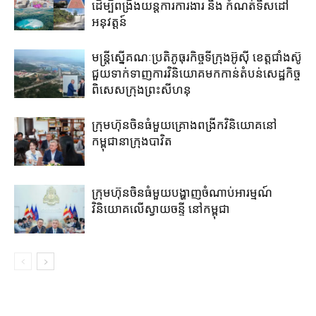
ដើម្បីពង្រឹងយន្តការការងារ និង កំណត់ទិសដៅ
អនុវត្តន៍
មន្រ្តី​ស្នើ​គណៈប្រតិភូធុរកិច្ច​ទីក្រុងអ៊ូស៊ី ​ខេត្តជាំងស៊ូ​
ជួយ​ទាក់​ទាញ​ការ​វិនិយោគ​មក​កាន់​តំបន់​សេដ្ឋកិច្ច​
ពិសេស​ក្រុងព្រះសីហនុ​
ក្រុមហ៊ុនចិនធំមួយគ្រោងពង្រីកវិនិយោគនៅ
កម្ពុជានាក្រុងបាវិត
ក្រុម​ហ៊ុនចិន​ធំមួយ​បង្ហាញចំណាប់​អារម្មណ៍​
វិនិយោគ​លើ​ស្វាយចន្ទី ​នៅកម្ពុជា​