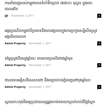
ការ​នាំ​ចេញ​របស់​កម្ពុជាមានទំហំទឹកប្រាក់ ៧៧០០ ដុល្លារ ក្នុងរយៈ
ពេល៩ខែ
វុត្ថា
-
November 3, 2017
0
អង្ករ​ប្រណីត​កម្ពុជា​បី​ប្រភេទ​នឹងមាន​វត្តមាន​ក្នុងការ​ប្រកួត​សន្និសីទ​ស្រូវ​
អង្ករ​ពិភពលោក
Admin Property
-
November 1, 2017
0
តម្លៃ​ស្រូវ​ដើមរដូវ​ឆ្នាំនេះ មាន​ភាពប្រសើរ​ជាង​ឆ្នាំមុន
Admin Property
-
November 1, 2017
0
ថា​ល​ពល​អគ្គិសនី​សេ​សាន២ នឹង​ត​ភ្ជាប់​កាន់​ភ្នំពេញ​នៅ​ចុងឆ្នាំ​នេះ
Admin Property
-
November 1, 2017
0
ស្ពាន​កោះកុង​នឹង​ឲ្យ​ប្រជាពលរដ្ឋ​ឆ្លងកាត់​ឥត​យកប្រាក់​ចាប់ពី​ថ្ងៃស្អែក