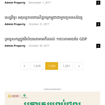
Admin Property
-
November 1, 2017
0
សេដ្ឋវិទូ៖ អតុល្យភាព​ពាណិជ្ជកម្ម​កម្ពុជា​ជាមួយ​ប្រទេស​ដៃគូ
Admin Property
-
October 31, 2017
0
ទ្រព្យសកម្ម​ក្នុង​វិស័យ​ធនាគារ​កើន​ដល់ ១៥០ភាគរយ​នៃ GDP
Admin Property
-
October 30, 2017
0
1,529
1,530
1,531
- Advertisement -