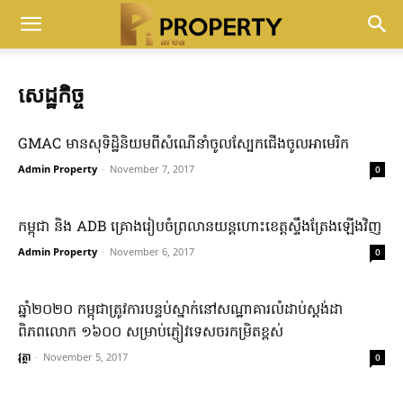
សេដ្ឋកិច្ច
GMAC មាន​សុទិដ្ឋិនិយម​ពី​សំណើ​នាំចូល​ស្បែកជើង​ចូល​អាមេរិក
Admin Property
-
November 7, 2017
0
កម្ពុជា និង ADB គ្រោង​រៀបចំ​ព្រលានយន្តហោះ​ខេត្តស្ទឹងត្រែង​ឡើងវិញ
Admin Property
-
November 6, 2017
0
ឆ្នាំ២០២០ កម្ពុជាត្រូវការបន្ទប់ស្នាក់នៅសណ្ឋាគារលំដាប់ស្ដង់ដា
ពិភពលោក ១៦០០ សម្រាប់ភ្ញៀវទេសចរកម្រិតខ្ពស់
វុត្ថា
-
November 5, 2017
0