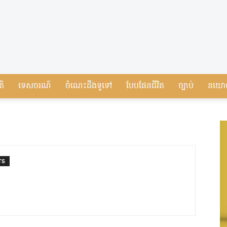
តិ
ទេសចរណ៍
ចំណេះដឹងទូទៅ
បែបផែនជីវិត
ច្បាប់
នយោ
TS