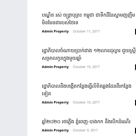
បណ្ឌិត រស់ ច​ន្ត្រា​បុត្រ៖ កម្ពុជា ជា​ទឹកដី​នៃ​ស្នាមញញឹម 
មិនមែនជា​របស់​ថៃ​ទេ
Admin Property
-
October 11, 2017
រដ្ឋាភិបាល​ចំណាយ​ប្រា​ក់ជាង ១២លាន​ដុល្លារ ជួយ​ស្ត្រី​
សម្រាលកូន​ក្នុង​មួយឆ្នាំ
Admin Property
-
October 10, 2017
រដ្ឋាភិបាល​នឹង​បង្កើត​កន្លែង​ធ្វើលិខិត​ឆ្លងដែន​ពីរ​កន្លែង​
ទៀត
Admin Property
-
October 10, 2017
ឆ្នាំ២០២០ រថភ្លើង ភ្នំពេញ-បាងកក នឹង​បើក​ដំណើរ
Admin Property
-
October 9, 2017