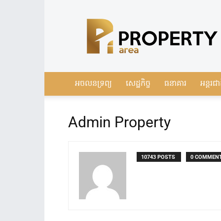
Leading
Real
Estate
News
in
Cambodia
អចលនទ្រព្យ
សេដ្ឋកិច្ច
ធនាគារ
អន្តរជា
Admin Property
10743 POSTS
0 COMMEN