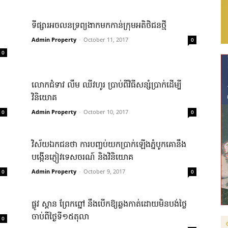
​
ទីផ្សារ​អចលនទ្រព្យ​ងាក​មកកាន់​ក្រុម​អតិថិជន​ថ្មី
Admin Property
-
October 11, 2017
0
0
លោកជំទាវ លឹម ឈីវហូរ ប្រាប់​ពី​វិធី​សន្សំ​ប្រាក់​ដើម្បី​
វិនិយោគ
Admin Property
-
October 10, 2017
0
0
វិស័យ​ឯកជន​ថា ការបញ្ចប់​យក​ប្រា​ក់ឡើ​ង​ភ្នំ​បូកគោ​នឹង​
បង្កើន​ភ្ញៀវ​ទេសចរណ៍ និង​វិនិយោគ
Admin Property
-
October 9, 2017
0
0
ផ្លូវ ស្ពាន ព្រែក​ព្នៅ នឹង​បើក​ឱ្យ​ឆ្លងកាត់​ដោយ​មិន​បង់ថ្លៃ​
ចាប់ពី​ថ្ងៃទី១៥តុលា
0